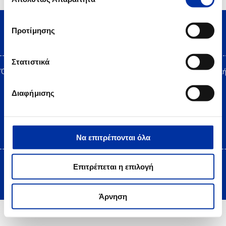
συγκατάθεσης
Προτίμησης
Στατιστικά
Όροι Χρήσης
|
Δήλωση Προστασίας Προσωπικών Δεδομένων
|
Πολιτικ
Cookies
Site Map
|
Επικοινωνία
|
Desktop view
Διαφήμισης
Να επιτρέπονται όλα
Επιτρέπεται η επιλογή
Copyright © 2025 HELLENiQ PETROLEUM. All rights Reserved
Created by DOPE Studio
Άρνηση