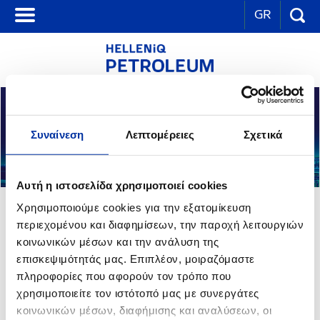
GR
Συναίνεση
Λεπτομέρειες
Σχετικά
Αυτή η ιστοσελίδα χρησιμοποιεί cookies
Η ΕΤΑΙΡΕΙΑ
Χρησιμοποιούμε cookies για την εξατομίκευση
περιεχομένου και διαφημίσεων, την παροχή λειτουργιών
κοινωνικών μέσων και την ανάλυση της
Η HELLENiQ PETROLEUM είναι θυγατρική εταιρεία της HELLENiQ
επισκεψιμότητάς μας. Επιπλέον, μοιραζόμαστε
ENERGY και δραστηριοποιείται στη διύλιση, στον εφοδιασμό και
πληροφορίες που αφορούν τον τρόπο που
πωλήσεις πετρελαιοειδών και πετροχημικών.
χρησιμοποιείτε τον ιστότοπό μας με συνεργάτες
κοινωνικών μέσων, διαφήμισης και αναλύσεων, οι