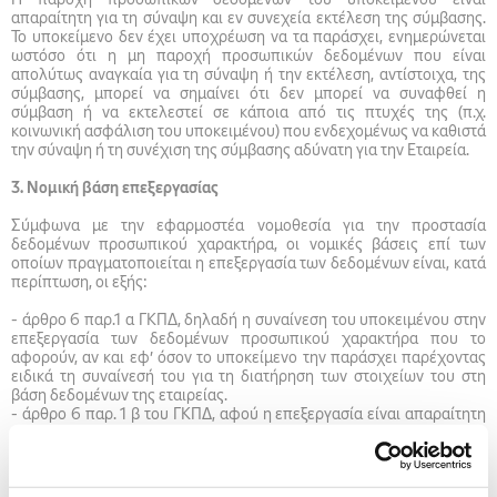
απαραίτητη για τη σύναψη και εν συνεχεία εκτέλεση της σύμβασης.
Το υποκείμενο δεν έχει υποχρέωση να τα παράσχει, ενημερώνεται
ωστόσο ότι η μη παροχή προσωπικών δεδομένων που είναι
απολύτως αναγκαία για τη σύναψη ή την εκτέλεση, αντίστοιχα, της
σύμβασης, μπορεί να σημαίνει ότι δεν μπορεί να συναφθεί η
σύμβαση ή να εκτελεστεί σε κάποια από τις πτυχές της (π.χ.
κοινωνική ασφάλιση του υποκειμένου) που ενδεχομένως να καθιστά
την σύναψη ή τη συνέχιση της σύμβασης αδύνατη για την Εταιρεία.
3. Νομική βάση επεξεργασίας
Σύμφωνα με την εφαρμοστέα νομοθεσία για την προστασία
δεδομένων προσωπικού χαρακτήρα, οι νομικές βάσεις επί των
οποίων πραγματοποιείται η επεξεργασία των δεδομένων είναι, κατά
περίπτωση, οι εξής:
-
άρθρο 6 παρ.1 α ΓΚΠΔ, δηλαδή η συναίνεση του υποκειμένου στην
επεξεργασία των δεδομένων προσωπικού χαρακτήρα που το
αφορούν, αν και εφ’ όσον το υποκείμενο την παράσχει παρέχοντας
ειδικά τη συναίνεσή του για τη διατήρηση των στοιχείων του στη
βάση δεδομένων της εταιρείας.
-
άρθρο 6 παρ. 1 β του ΓΚΠΔ, αφού η επεξεργασία είναι απαραίτητη
για τη σύναψη της σύμβασης αρχικώς και εν συνεχεία την εκτέλεση
της σύμβασης, της οποίας ο φοιτητής ως υποκείμενο των
δεδομένων είναι συμβαλλόμενο μέρος,
-
άρθρο 6 παρ. 1 γ του ΓΚΠΔ, αφού η επεξεργασία είναι απαραίτητη