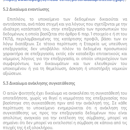
5.2 Δικαίωμα εναντίωσης
Επιπλέον, το υποκείμενο των δεδομένων δικαιούται να
αντιτάσσεται, ανά πάσα στιγμή και για λόγους που σχετίζονται με την
ιδιαίτερη κατάστασή του, στην επεξεργασία των προσωπικών του
δεδομένων, η οποία βασίζεται στο άρθρο 6 παρ. 1 στοιχείο ε ή στ του
ΓΚΠΔ, περιλαμβανομένης της κατάρτισης προφίλ, βάσει των εν
λόγω διατάξεων. Σε τέτοια περίπτωση η Εταιρεία ως υπεύθυνη
επεξεργασίας δεν υποβάλλει πλέον τα δεδομένα προσωπικού
χαρακτήρα σε επεξεργασία, εκτός εάν καταδείξει επιτακτικούς και
νόμιμους λόγους για την επεξεργασία, οι οποίοι υπερισχύουν των
συμφερόντων, των δικαιωμάτων και των ελευθεριών του
υποκειμένου ή για τη θεμελίωση, άσκηση ή υποστήριξη νομικών
αξιώσεων.
5.3
Δικαίωμα ανάκλησης συγκατάθεσης
Ο αιτών φοιτητής έχει δικαίωμα να ανακαλέσει τη συγκατάθεσή του
οποτεδήποτε, χωρίς να θιγεί η νομιμότητα της επεξεργασίας που
βασίστηκε στη συγκατάθεση πριν από την ανάκλησή της. Σε κάθε
περίπτωση το υποκείμενο ενημερώνεται ότι η ανάκληση της
συγκατάθεσης ως προς την επεξεργασία δεδομένων που είναι
απολύτως αναγκαία για την εκτέλεση της σύμβασης, μπορεί να
σημαίνει ότι δεν μπορεί να εκτελεστεί η σύμβαση σε κάποια από τις
πτυχές της ή εξ ολοκλήρου.