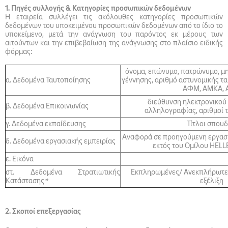
1. Πηγές συλλογής & Κατηγορίες προσωπικών δεδομένων
Η εταιρεία συλλέγει τις ακόλουθες κατηγορίες προσωπικών
δεδομένων του υποκειμένου προσωπικών δεδομένων από το ίδιο το
υποκείμενο, μετά την ανάγνωση του παρόντος εκ μέρους των
αιτούντων και την επιβεβαίωση της ανάγνωσης στο πλαίσιο ειδικής
φόρμας:
όνομα, επώνυμο, πατρώνυμο, μ
α. Δεδομένα Ταυτοποίησης
γέννησης, αριθμό αστυνομικής τα
ΑΦΜ, ΑΜΚΑ,
διεύθυνση ηλεκτρονικού
β. Δεδομένα Επικοινωνίας
αλληλογραφίας, αριθμοί
γ. Δεδομένα εκπαίδευσης
Τίτλοι σπου
Αναφορά σε προηγούμενη εργασια
δ. Δεδομένα εργασιακής εμπειρίας
εκτός του Ομίλου HEL
ε. Εικόνα
στ. Δεδομένα Στρατιωτικής
Εκπληρωμένες/ Ανεκπλήρωτε
Κατάστασης
*
εξέλιξη
2. Σκοποί επεξεργασίας