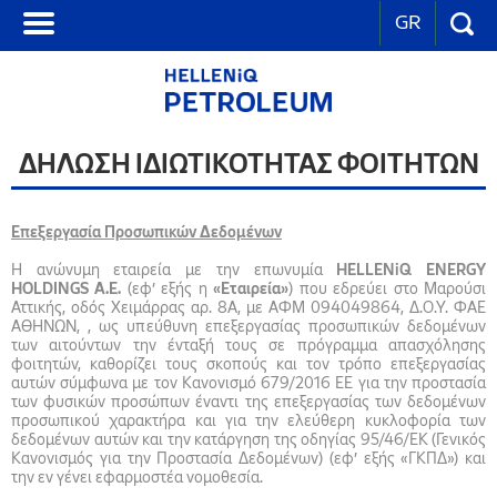
GR
ΔΗΛΩΣΗ ΙΔΙΩΤΙΚΟΤΗΤΑΣ ΦΟΙΤΗΤΩΝ
Επεξεργασία Προσωπικών Δεδομένων
Η ανώνυμη εταιρεία με την επωνυμία
HELLENiQ ENERGY
HOLDINGS Α.Ε.
(εφ’ εξής η
«Εταιρεία»
) που εδρεύει στο Μαρούσι
Αττικής, οδός Χειμάρρας αρ. 8Α, με ΑΦΜ 094049864, Δ.Ο.Υ. ΦΑΕ
ΑΘΗΝΩΝ, , ως υπεύθυνη επεξεργασίας προσωπικών δεδομένων
των αιτούντων την ένταξή τους σε πρόγραμμα απασχόλησης
φοιτητών, καθορίζει τους σκοπούς και τον τρόπο επεξεργασίας
αυτών σύμφωνα με τον Κανονισμό 679/2016 ΕΕ για την προστασία
των φυσικών προσώπων έναντι της επεξεργασίας των δεδομένων
προσωπικού χαρακτήρα και για την ελεύθερη κυκλοφορία των
δεδομένων αυτών και την κατάργηση της οδηγίας 95/46/ΕΚ (Γενικός
Κανονισμός για την Προστασία Δεδομένων) (εφ’ εξής «ΓΚΠΔ») και
την εν γένει εφαρμοστέα νομοθεσία.