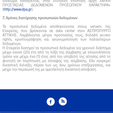
δικαίωμα καταγγελίας στην ελληνική εποπτική αρχή «ΑΡΧΗ
ΠΡΟΣΤΑΣΙΑΣ ΔΕΔΟΜΕΝΩΝ ΠΡΟΣΩΠΙΚΟΥ ΧΑΡΑΚΤΗΡΑ»
(
http://www.dpa.gr
).
7. Χρόνος διατήρησης προσωπικών δεδομένων
Τα προσωπικά δεδομένα αποθηκεύονται στους servers της
Εταιρείας, που βρίσκονται σε data center στον ΑΣΠΡΟΠΥΡΓΟ
ΑΤΤΙΚΗΣ. Λαμβάνονται μέτρα προστασίας τους, δηλαδή access
rights, κρυπτογράφηση και ανωνυμοποίηση των παλαιότερων
δεδομένων.
Η Εταιρεία διατηρεί τα προσωπικά δεδομένα για χρονικό διάστημα
μέχρι είκοσι (20) έτη από τη λήξη της σύμβασης με οποιονδήποτε
τρόπο και μέχρι ένα (1) έτος από την υποβολή της αίτησης από το
φοιτητή σε περίπτωση μη σύναψης της σύμβασης. Εάν εκκρεμεί
δικαστική διένεξη, πέραν των ως άνω χρόνων επεξεργασίας, και
μέχρι την περαίωσή της με αμετάκλητη δικαστική απόφαση.