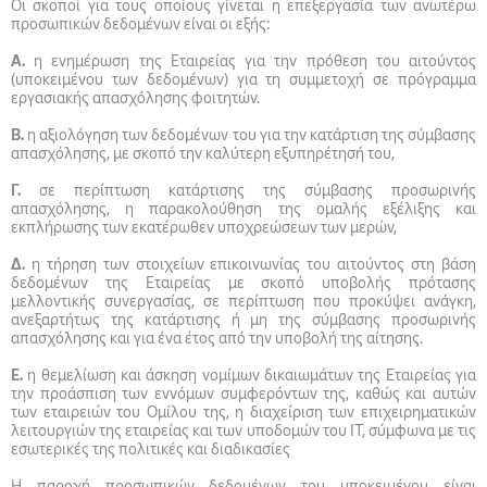
Οι σκοποί για τους οποίους γίνεται η επεξεργασία των ανωτέρω
προσωπικών δεδομένων είναι οι εξής:
Α.
η ενημέρωση της Εταιρείας για την πρόθεση του αιτούντος
(υποκειμένου των δεδομένων) για τη συμμετοχή σε πρόγραμμα
εργασιακής απασχόλησης φοιτητών.
Β.
η αξιολόγηση των δεδομένων του για την κατάρτιση της σύμβασης
απασχόλησης, με σκοπό την καλύτερη εξυπηρέτησή του,
Γ.
σε περίπτωση κατάρτισης της σύμβασης προσωρινής
απασχόλησης, η παρακολούθηση της ομαλής εξέλιξης και
εκπλήρωσης των εκατέρωθεν υποχρεώσεων των μερών,
Δ.
η τήρηση των στοιχείων επικοινωνίας του αιτούντος στη βάση
δεδομένων της Εταιρείας με σκοπό υποβολής πρότασης
μελλοντικής συνεργασίας, σε περίπτωση που προκύψει ανάγκη,
ανεξαρτήτως της κατάρτισης ή μη της σύμβασης προσωρινής
απασχόλησης και για ένα έτος από την υποβολή της αίτησης.
Ε.
η θεμελίωση και άσκηση νομίμων δικαιωμάτων της Εταιρείας για
την προάσπιση των εννόμων συμφερόντων της, καθώς και αυτών
των εταιρειών του Ομίλου της, η διαχείριση των επιχειρηματικών
λειτουργιών της εταιρείας και των υποδομών του IT, σύμφωνα με τις
εσωτερικές της πολιτικές και διαδικασίες
Η παροχή προσωπικών δεδομένων του υποκειμένου είναι