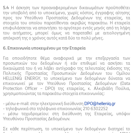
5.4
Η άσκηση των προαναφερομένων δικαιωμάτων προϋποθέτει
την υποβολή από το υποκείμενο, χωρίς κόστος, έγγραφης αίτησης
προς τον Υπεύθυνο Προστασίας Δεδομένων της εταιρείας, τα
στοιχεία του οποίου παρατίθενται ακριβώς παρακάτω. Η εταιρεία
επιφυλάσσεται να απαντήσει το αργότερο εντός μηνός από τη λήψη
του αιτήματος, μπορεί όμως να παραταθεί με αιτιολογημένη
απόκρισή της ο χρόνος αυτός κατά δύο το πολύ μήνες.
6. Επικοινωνία υποκειμένου με την Εταιρεία
Για οποιοδήποτε θέμα αναφορικά με την επεξεργασία των
προσωπικών του δεδομένων ή εάν επιθυμεί να ασκήσει τα
δικαιώματά του ή να λάβει αντίγραφο της τελευταίας έκδοσης της
Πολιτικής Προστασίας Προσωπικών Δεδομένων του Ομίλου
HELLENiQ ENERGY, το υποκείμενο των δεδομένων δύναται να
επικοινωνεί με τον Υπεύθυνο Προστασίας Δεδομένων (Data
Protection Officer – DPO) της εταιρείας, κ. Αλκιβιάδη Πούλια,
χρησιμοποιώντας τα παρακάτω στοιχεία επικοινωνίας:
- μέσω e-mail: στην ηλεκτρονική διεύθυνση
DPO@helleniq.gr
- τηλεφωνικά στο τηλέφωνο επικοινωνίας 210 6302252
- μέσω ταχυδρομείου: στη διεύθυνση της Εταιρείας, υπόψιν
Υπευθύνου Προστασίας Δεδομένων.
Σε κάθε περίπτωση, το υποκείμενο των δεδομένων διατηρεί το