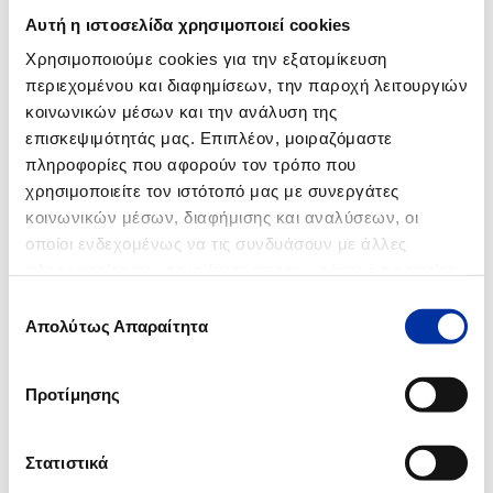
12.06.2014
Αυτή η ιστοσελίδα χρησιμοποιεί cookies
Ανακοίνωση για τις Βιομηχανικές Εγκαταστάσεις Ασπροπύργου
Χρησιμοποιούμε cookies για την εξατομίκευση
περιεχομένου και διαφημίσεων, την παροχή λειτουργιών
12.02.2014
κοινωνικών μέσων και την ανάλυση της
Ενημέρωση για τον αεριοποιητή 32-R-003 των Βιομηχανικών
Εγκαταστάσεων Ελευσίνας των ΕΛΛΗΝΙΚΩΝ ΠΕΤΡΕΛΑΙΩΝ
επισκεψιμότητάς μας. Επιπλέον, μοιραζόμαστε
πληροφορίες που αφορούν τον τρόπο που
χρησιμοποιείτε τον ιστότοπό μας με συνεργάτες
κοινωνικών μέσων, διαφήμισης και αναλύσεων, οι
2008
οποίοι ενδεχομένως να τις συνδυάσουν με άλλες
πληροφορίες που τους έχετε παραχωρήσει ή τις οποίες
27.05.2008
έχουν συλλέξει σε σχέση με την από μέρους σας χρήση
Επιλογή
Έκθεση αυτοψίας των Επιθεωρητών Περιβάλλοντος στο διυλιστήριο
των υπηρεσιών τους.
Απολύτως Απαραίτητα
συγκατάθεσης
Ελευσίνας
Προτίμησης
2007
Στατιστικά
20.02.2007