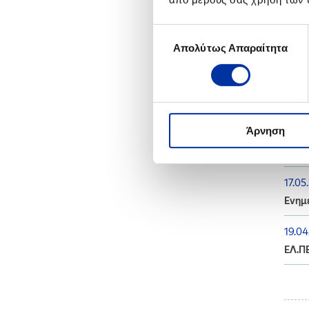
Επιλογή
2024
Απολύτως Απαραίτητα
συγκατάθεσης
11.10
Ενημέ
Άρνηση
20.0
Ενημ
17.05
Ενημέ
19.04
ΕΛ.ΠΕ