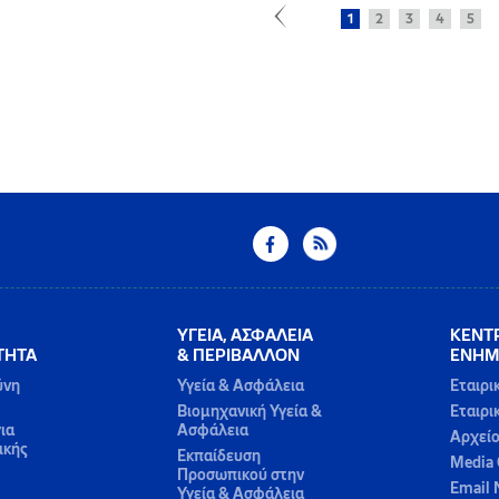
1
2
3
4
5
ΥΓΕΙΑ, ΑΣΦΑΛΕΙΑ
ΚΕΝΤ
ΤΗΤΑ
& ΠΕΡΙΒΑΛΛΟΝ
ΕΝΗΜ
ύνη
Υγεία & Ασφάλεια
Εταιρι
Βιομηχανική Υγεία &
Εταιρι
ια
Ασφάλεια
Αρχεί
ικής
Εκπαίδευση
Media 
Προσωπικού στην
Email 
Υγεία & Ασφάλεια