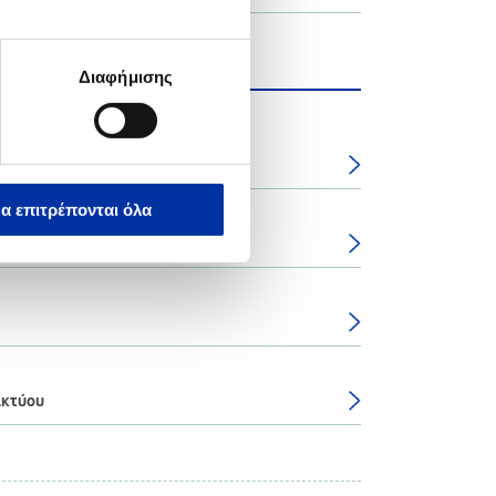
Διαφήμισης
α επιτρέπονται όλα
ικτύου