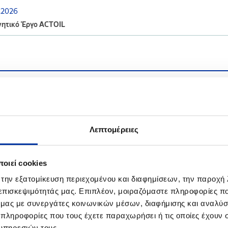
.2026
νητικό Έργο ACTOIL
.2025
ηση - Δημοσιοποίηση προς το κοινό της Στρατηγικής Μελέτης Περι
κασίας έγκρισης Ειδικού Πολεοδομικού Σχεδίου (Ε.Π.Σ.) των Βιομη
Λεπτομέρειες
4.2025
θέτουμε στη «φαρέτρα» της Τροχαίας Θεσσαλονίκης άλλες δύο μοτο
οιεί cookies
3.2025
 την εξατομίκευση περιεχομένου και διαφημίσεων, την παροχή
έρωση για Βιομηχανικές Εγκαταστάσεις Ελευσίνας
 επισκεψιμότητάς μας. Επιπλέον, μοιραζόμαστε πληροφορίες π
ό μας με συνεργάτες κοινωνικών μέσων, διαφήμισης και αναλύσ
.2025
 πληροφορίες που τους έχετε παραχωρήσει ή τις οποίες έχουν σ
ρωση για τις Βιομηχανικές Εγκαταστάσεις Θεσσαλονίκης
υπηρεσιών τους.