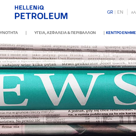
GR
|
ΕΝ
A
A
|
|
ΘΥΝΟΤΗΤΑ
ΥΓΕΙΑ, ΑΣΦΑΛΕΙΑ & ΠΕΡΙΒΑΛΛΟΝ
ΚΕΝΤΡΟ ΕΝΗΜ