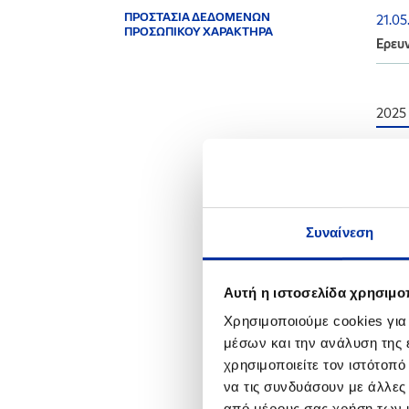
ΠΡΟΣΤΑΣΙΑ ΔΕΔΟΜΕΝΩΝ
21.05
ΠΡΟΣΩΠΙΚΟΥ ΧΑΡΑΚΤΗΡΑ
Ερευ
2025
02.07
Ανάρτ
διαδι
Συναίνεση
24.0
Προσ
Αυτή η ιστοσελίδα χρησιμοπ
28.0
Χρησιμοποιούμε cookies για
Ενημ
μέσων και την ανάλυση της
χρησιμοποιείτε τον ιστότοπ
10.03
να τις συνδυάσουν με άλλες
Ενημέ
από μέρους σας χρήση των 