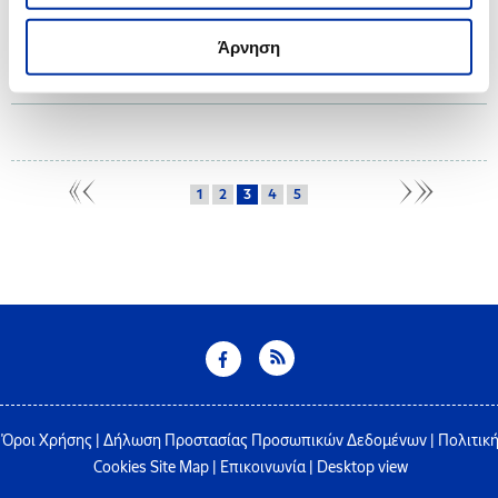
Ο Όμιλος ΕΛΛΗΝΙΚΑ ΠΕΤΡΕΛΑΙΑ, στο πλαίσιο του Προγράμματος Εταιρικής
Ευθύνης “Proud of Youth” που υλοποιεί για 14η χρονιά, επιβραβεύει τους
Άρνηση
Αριστούχους Απόφοιτους Γενικών Ενιαίων και Επαγγελματικών Λυκείων
των ετών 2021 και 2022, από τους όμορους δήμους.
1
2
3
4
5
Όροι Χρήσης
|
Δήλωση Προστασίας Προσωπικών Δεδομένων
|
Πολιτικ
Cookies
Site Map
|
Επικοινωνία
|
Desktop view