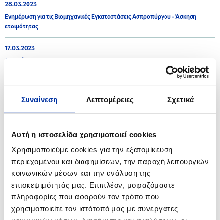
28.03.2023
Ενημέρωση για τις Βιομηχανικές Εγκαταστάσεις Ασπροπύργου - Άσκηση
ετοιμότητας
17.03.2023
Ανακοίνωση
15.03.2023
Η ΕΚΟ στο πλευρό της Ελληνικής Ομοσπονδίας Καλαθοσφαίρισης και των
Συναίνεση
Λεπτομέρειες
Σχετικά
«Γαλανόλευκων Αστεριών»
26.01.2023
Αυτή η ιστοσελίδα χρησιμοποιεί cookies
Ανακοίνωση για τις Βιομηχανικές Εγκαταστάσεις Ασπροπύργου και
Ελευσίνας
Χρησιμοποιούμε cookies για την εξατομίκευση
περιεχομένου και διαφημίσεων, την παροχή λειτουργιών
κοινωνικών μέσων και την ανάλυση της
επισκεψιμότητάς μας. Επιπλέον, μοιραζόμαστε
2022
πληροφορίες που αφορούν τον τρόπο που
χρησιμοποιείτε τον ιστότοπό μας με συνεργάτες
08.11.2022