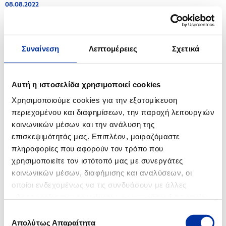
08.08.2022
Αποτελέσματα Χορήγησης Υποτροφιών για Μεταπτυχιακές Σπουδές σε
Πανεπιστήμια της Ελλάδας και του εξωτερικού Ακαδημαϊκού έτους 2022-
2023
Συναίνεση
Λεπτομέρειες
Σχετικά
11.07.2022
Εθελοντική δράση καθαρισμού της παραλίας του Ασπροπύργου από τον
Όμιλο ΕΛΛΗΝΙΚΑ ΠΕΤΡΕΛΑΙΑ
Αυτή η ιστοσελίδα χρησιμοποιεί cookies
Χρησιμοποιούμε cookies για την εξατομίκευση
06.07.2022
περιεχομένου και διαφημίσεων, την παροχή λειτουργιών
Ενημέρωση για τις Βιομηχανικές Εγκαταστάσεις Ελευσίνας
κοινωνικών μέσων και την ανάλυση της
επισκεψιμότητάς μας. Επιπλέον, μοιραζόμαστε
23.06.2022
πληροφορίες που αφορούν τον τρόπο που
Ενημέρωση για τις Βιομηχανικές Εγκαταστάσεις Ελευσίνας
χρησιμοποιείτε τον ιστότοπό μας με συνεργάτες
κοινωνικών μέσων, διαφήμισης και αναλύσεων, οι
13.05.2022
οποίοι ενδεχομένως να τις συνδυάσουν με άλλες
Ενημέρωση για τις Βιομηχανικές Εγκαταστάσεις Ασπροπύργου
πληροφορίες που τους έχετε παραχωρήσει ή τις οποίες
έχουν συλλέξει σε σχέση με την από μέρους σας χρήση
06.05.2022
Επιλογή
των υπηρεσιών τους.
Όμιλος ΕΛΛΗΝΙΚΑ ΠΕΤΡΕΛΑΙΑ: Η Εκπαιδευτική Βαλίτσα ΓΗ 2030 συναντά
Απολύτως Απαραίτητα
συγκατάθεσης