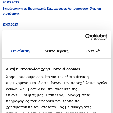
28.03.2023
Ενημέρωση για τις Βιομηχανικές Εγκαταστάσεις Ασπροπύργου - Άσκηση
ετοιμότητας
17.03.2023
Ανακοίνωση
15.03.2023
Η ΕΚΟ στο πλευρό της Ελληνικής Ομοσπονδίας Καλαθοσφαίρισης και των
Συναίνεση
Λεπτομέρειες
Σχετικά
«Γαλανόλευκων Αστεριών»
26.01.2023
Αυτή η ιστοσελίδα χρησιμοποιεί cookies
Ανακοίνωση για τις Βιομηχανικές Εγκαταστάσεις Ασπροπύργου και
Ελευσίνας
Χρησιμοποιούμε cookies για την εξατομίκευση
περιεχομένου και διαφημίσεων, την παροχή λειτουργιών
κοινωνικών μέσων και την ανάλυση της
επισκεψιμότητάς μας. Επιπλέον, μοιραζόμαστε
2022
πληροφορίες που αφορούν τον τρόπο που
χρησιμοποιείτε τον ιστότοπό μας με συνεργάτες
08.11.2022