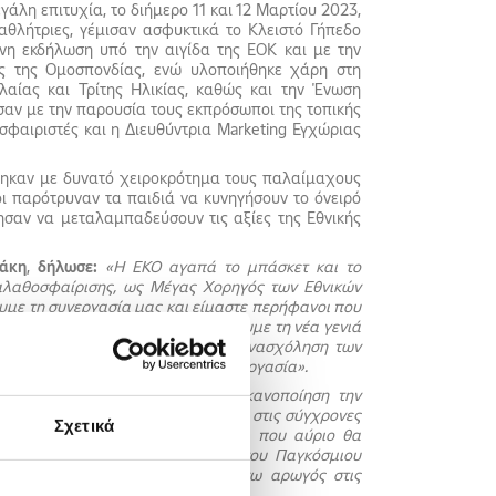
άλη επιτυχία, το διήμερο 11 και 12 Μαρτίου 2023,
αθλήτριες, γέμισαν ασφυκτικά το Κλειστό Γήπεδο
η εκδήλωση υπό την αιγίδα της ΕΟΚ και με την
ης της Ομοσπονδίας, ενώ υλοποιήθηκε χάρη στη
αίας και Τρίτης Ηλικίας, καθώς και την Ένωση
αν με την παρουσία τους εκπρόσωποι της τοπικής
φαιριστές και η Διευθύντρια Marketing Εγχώριας
χτηκαν με δυνατό χειροκρότημα τους παλαίμαχους
ι παρότρυναν τα παιδιά να κυνηγήσουν το όνειρό
ρησαν να μεταλαμπαδεύσουν τις αξίες της Εθνικής
ράκη
,
δήλωσε:
«Η ΕΚΟ αγαπά το μπάσκετ και το
Καλαθοσφαίρισης, ως Μέγας Χορηγός των Εθνικών
με τη συνεργασία μας και είμαστε περήφανοι που
κετ και παράλληλα να υποστηρίξουμε τη νέα γενιά
ENiQ
ENERGY
, προωθώντας την ενασχόληση των
ι στην κοινωνικοποίηση και τη συνεργασία».
ενούμε με ιδιαίτερη χαρά και ικανοποίηση την
φαίρισης με τη χορηγία της ΕΚΟ στις σύγχρονες
Σχετικά
ς μικρούς μας μπασκετμπολίστες που αύριο θα
κή Καλαθοσφαίριση στην κορυφή του Παγκόσμιου
ά μου συγχαρητήρια και παραμένω αρωγός στις