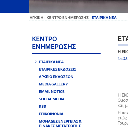
ΑΡΧΙΚΗ
ΚΕΝΤΡΟ ΕΝΗΜΕΡΩΣΗΣ
ΕΤΑΙΡΙΚΑ ΝΕΑ
|
|
ΕΤ
ΚΕΝΤΡΟ
ΕΝΗΜΕΡΩΣΗΣ
Η ΕΚ
15.03
ΕΤΑΙΡΙΚΑ ΝΕΑ
ΕΤΑΙΡΙΚΕΣ ΕΚΔΟΣΕΙΣ
ΑΡΧΕΙΟ ΕΚΔΟΣΕΩΝ
MEDIA GALLERY
EMAIL NOTICE
Η ΕΚ
SOCIAL MEDIA
Ομοσπ
και, 
RSS
Η παν
ΕΠΙΚΟΙΝΩΝΙΑ
ετών
ΜΟΝΑΔΕΣ ΕΝΕΡΓΕΙΑΣ &
Τουρν
ΠΙΝΑΚΕΣ ΜΕΤΑΤΡΟΠΗΣ