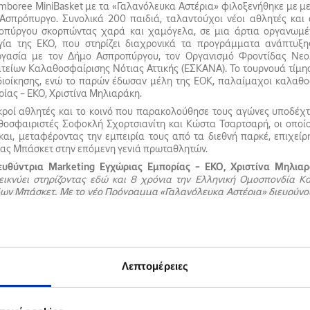
mboree MiniBasket με τα «Γαλανόλευκα Αστέρια» φιλοξενήθηκε με μεγ
Ασπρόπυργο. Συνολικά 200 παιδιά, ταλαντούχοι νέοι αθλητές και 
οπύργου σκορπώντας χαρά και χαμόγελα, σε μια άρτια οργανωμέν
γία της ΕΚΟ, που στηρίζει διαχρονικά τα προγράμματα ανάπτυξ
ργασία με τον Δήμο Ασπροπύργου, τον Οργανισμό Φροντίδας Νεολ
είων Καλαθοσφαίρισης Νότιας Αττικής (ΕΣΚΑΝΑ). Το τουρνουά τίμησ
ιοίκησης, ενώ το παρών έδωσαν μέλη της ΕΟΚ, παλαίμαχοι καλαθοσ
ίας – ΕΚΟ, Χριστίνα Μηλιαράκη.
ικροί αθλητές και το κοινό που παρακολούθησε τους αγώνες υποδέ
οσφαιριστές Σοφοκλή Σχορτσιανίτη και Κώστα Τσαρτσαρή, οι οποίο
και, μεταφέροντας την εμπειρία τους από τα διεθνή παρκέ, επιχεί
ας Μπάσκετ στην επόμενη γενιά πρωταθλητών.
ευθύντρια Marketing Εγχώριας Εμπορίας
– ΕΚΟ,
Χριστίνα Μηλια
εικνύει στηρίζοντας εδώ και 8 χρόνια την Ελληνική Ομοσπονδία 
ν Μπάσκετ. Με το νέο Πρόγραμμα «Γαλανόλευκα Αστέρια» διευρύνου
ίνεται η δυνατότητα να επενδύσουμε στο μέλλον του ελληνικού μπάσ
Δήμου Ασπροπύργου, στον οποίο δραστηριοποιείται ο Όμιλος
HELL
ών με τον αθλητισμό, που βοηθά όχι μόνο στη σωματική υγεία, αλλά κα
μαρχος Ασπροπύργου, Νίκος Μελετίου, δήλωσε σχετικά:
«
Φιλοξ
οβουλία JAMBOREES Γαλανόλευκα Αστέρια της Ομοσπονδίας Καλαθοσ
Λεπτομέρειες
τικές εγκαταστάσεις του Δήμου Ασπροπύργου. Υποδεχόμαστε του
σουν τη Γαλανόλευκη και θα συνεχίσουν να κρατούν την Ελληνι
κετ γεμίζοντας υπερηφάνεια όλους εμάς. Σας εκφράζω τα θερμ
βουλίες σας».