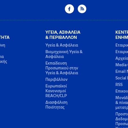
ΥΓΕΙΑ, ΑΣΦΑΛΕΙΑ
ΚΕΝΤ
ΤΗΤΑ
& ΠΕΡΙΒΑΛΛΟΝ
ΕΝΗΜ
ύνη
Υγεία & Ασφάλεια
Εταιρι
Βιομηχανική Υγεία &
Εταιρι
ια
Ασφάλεια
Αρχεί
ικής
Εκπαίδευση
Media 
Προσωπικού στην
Email 
Υγεία & Ασφάλεια
Social
Περιβάλλον
RSS
Ευρωπαϊκοί
Κανονισμοί
Επικοι
REACH/CLP
Μονάδε
Διασφάλιση
& πίνα
Ποιότητας
μετατ
Προστ
Δεδομ
Προσω