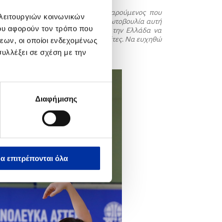
της ΕΟΚ ανέφερε:
«Είμαι πολύ χαρούμενος που
 λειτουργιών κοινωνικών
ε τόσα γαλανόλευκα αστέρια. Η πρωτοβουλία αυτή
ου αφορούν τον τρόπο που
ικρούς μπασκετμπολίστες από όλη την Ελλάδα να
ην ηλικία τους και χαμηλές μπασκέτες. Να ευχηθώ
εων, οι οποίοι ενδεχομένως
υλλέξει σε σχέση με την
Διαφήμισης
α επιτρέπονται όλα