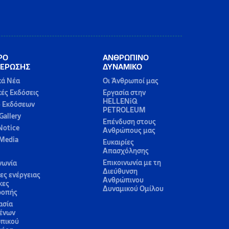
ΡΟ
ΑΝΘΡΩΠΙΝΟ
ΕΡΩΣΗΣ
ΔΥΝΑΜΙΚΟ
κά Νέα
Οι Άνθρωποί μας
κές Εκδόσεις
Εργασία στην
HELLENiQ
ο Εκδόσεων
PETROLEUM
Gallery
Επένδυση στους
Notice
Ανθρώπους μας
 Media
Ευκαιρίες
Απασχόλησης
Επικοινωνία με τη
νωνία
Διεύθυνση
ς ενέργειας
Ανθρώπινου
κες
Δυναμικού Ομίλου
ροπής
ασία
ένων
πικού