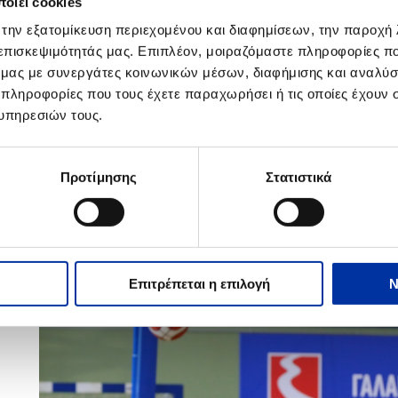
οιεί cookies
στας Τσαρτσαρής, Υπεύθυνος του Αναπτυξιακού Προγράμματος 
 την εξατομίκευση περιεχομένου και διαφημίσεων, την παροχή
κομαι σήμερα στον Ασπρόπυργο στο Jamboree ΜiniBasket ανάμεσα σ
 επισκεψιμότητάς μας. Επιπλέον, μοιραζόμαστε πληροφορίες π
Ομοσπονδίας με την στήριξη της ΕΚΟ προφέρει την ευκαιρία σε μ
λώσουν το ταλέντο τους παίζοντας με μπάλες που αντιπροσωπεύουν τ
ό μας με συνεργάτες κοινωνικών μέσων, διαφήμισης και αναλύσ
αλανόλευκα αστέρια, πολλά καλάθια!
»
 πληροφορίες που τους έχετε παραχωρήσει ή τις οποίες έχουν σ
υπηρεσιών τους.
Προτίμησης
Στατιστικά
Επιτρέπεται η επιλογή
Ν