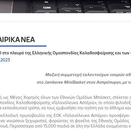
ΑΙΡΙΚΑ ΝΕΑ
Ο στο πλευρό της Ελληνικής Ομοσπονδίας Καλαθοσφαίρισης και των
.2023
Μαζική συμμετοχή ταλαντούχων νεαρών αθλητ
στο Jamboree MiniBasket στον Ασπρόπυργο, με τ
Ο, ως Μέγας Χορηγός όλων των Εθνικών Ομάδων Μπάσκετ, στέκεται 
ονδίας Καλαθοσφαίρισης «Γαλανόλευκα Αστέρια», το οποίο φιλοδοξε
με εκπαιδευτικό τρόπο, να τους εμφυσήσει την αγάπη για το άθλημα και
ελλαδική πρωτοβουλία της ΕΟΚ «Γαλανόλευκα Αστέρια» προσφέρει την
, να νοιώσουν ξεχωριστοί, φορώντας τη φανέλα της Εθνικής Ομάδα
ουά. Περισσότερα από 15.000 παιδιά σε όλη την Ελλάδα αναμένεται ν