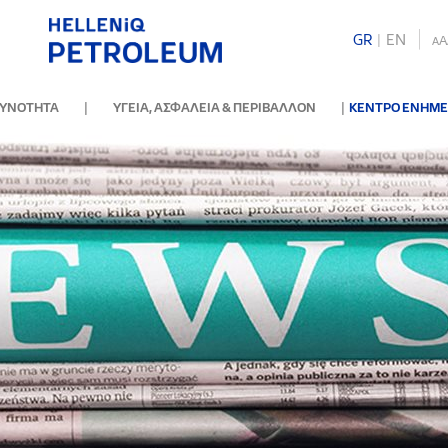
GR
|
ΕΝ
A
A
|
|
ΘΥΝΟΤΗΤΑ
ΥΓΕΙΑ, ΑΣΦΑΛΕΙΑ & ΠΕΡΙΒΑΛΛΟΝ
ΚΕΝΤΡΟ ΕΝΗΜ