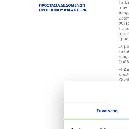
Το Ja
ΠΡΟΣΤΑΣΙΑ ΔΕΔΟΜΕΝΩΝ
στον 
ΠΡΟΣΩΠΙΚΟΥ ΧΑΡΑΚΤΗΡΑ
Ασπρ
χορη
συνε
Σωματ
αυτοδ
Εμπορ
Οι μ
καλαθ
τους 
Ομάδ
Η Δι
αποδ
Ομάδω
μας δ
του 
παιδι
Ο Δή
πρωτ
Συναίνεση
αθλη
φορέ
Μπάσ
πρωτο