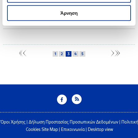
Ο Όμιλος ΕΛΛΗΝΙΚΑ ΠΕΤΡΕΛΑΙΑ, στο πλαίσιο του Προγράμματος Εταιρικής
Ευθύνης “Proud of Youth” που υλοποιεί για 14η χρονιά, επιβραβεύει τους
Άρνηση
Αριστούχους Απόφοιτους Γενικών Ενιαίων και Επαγγελματικών Λυκείων
των ετών 2021 και 2022, από τους όμορους δήμους.
1
2
3
4
5
Όροι Χρήσης
|
Δήλωση Προστασίας Προσωπικών Δεδομένων
|
Πολιτικ
Cookies
Site Map
|
Επικοινωνία
|
Desktop view