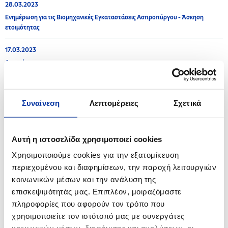
28.03.2023
Ενημέρωση για τις Βιομηχανικές Εγκαταστάσεις Ασπροπύργου - Άσκηση
ετοιμότητας
17.03.2023
Ανακοίνωση
15.03.2023
Η ΕΚΟ στο πλευρό της Ελληνικής Ομοσπονδίας Καλαθοσφαίρισης και των
Συναίνεση
Λεπτομέρειες
Σχετικά
«Γαλανόλευκων Αστεριών»
26.01.2023
Αυτή η ιστοσελίδα χρησιμοποιεί cookies
Ανακοίνωση για τις Βιομηχανικές Εγκαταστάσεις Ασπροπύργου και
Ελευσίνας
Χρησιμοποιούμε cookies για την εξατομίκευση
περιεχομένου και διαφημίσεων, την παροχή λειτουργιών
κοινωνικών μέσων και την ανάλυση της
επισκεψιμότητάς μας. Επιπλέον, μοιραζόμαστε
2022
πληροφορίες που αφορούν τον τρόπο που
χρησιμοποιείτε τον ιστότοπό μας με συνεργάτες
08.11.2022