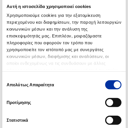
12.06.2014
Αυτή η ιστοσελίδα χρησιμοποιεί cookies
Ανακοίνωση για τις Βιομηχανικές Εγκαταστάσεις Ασπροπύργου
Χρησιμοποιούμε cookies για την εξατομίκευση
περιεχομένου και διαφημίσεων, την παροχή λειτουργιών
12.02.2014
κοινωνικών μέσων και την ανάλυση της
Ενημέρωση για τον αεριοποιητή 32-R-003 των Βιομηχανικών
Εγκαταστάσεων Ελευσίνας των ΕΛΛΗΝΙΚΩΝ ΠΕΤΡΕΛΑΙΩΝ
επισκεψιμότητάς μας. Επιπλέον, μοιραζόμαστε
πληροφορίες που αφορούν τον τρόπο που
χρησιμοποιείτε τον ιστότοπό μας με συνεργάτες
κοινωνικών μέσων, διαφήμισης και αναλύσεων, οι
2008
οποίοι ενδεχομένως να τις συνδυάσουν με άλλες
πληροφορίες που τους έχετε παραχωρήσει ή τις οποίες
27.05.2008
έχουν συλλέξει σε σχέση με την από μέρους σας χρήση
Επιλογή
Έκθεση αυτοψίας των Επιθεωρητών Περιβάλλοντος στο διυλιστήριο
των υπηρεσιών τους.
Απολύτως Απαραίτητα
συγκατάθεσης
Ελευσίνας
Προτίμησης
2007
Στατιστικά
20.02.2007