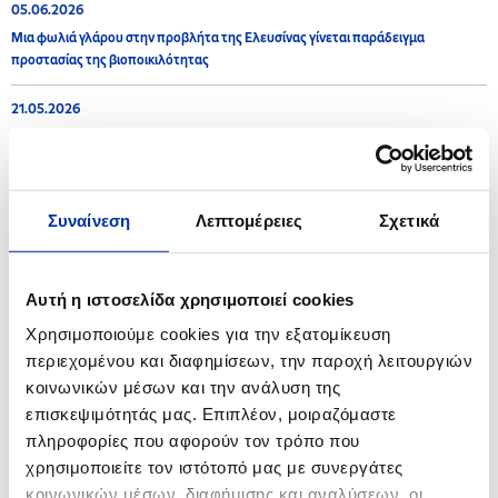
05.06.2026
Μια φωλιά γλάρου στην προβλήτα της Ελευσίνας γίνεται παράδειγμα
προστασίας της βιοποικιλότητας
21.05.2026
Ερευνητικό Έργο ACTOIL
Συναίνεση
Λεπτομέρειες
Σχετικά
2025
02.07.2025
Αυτή η ιστοσελίδα χρησιμοποιεί cookies
Ανάρτηση - Δημοσιοποίηση προς το κοινό της Στρατηγικής Μελέτης
Χρησιμοποιούμε cookies για την εξατομίκευση
Περιβαλλοντικών Επιπτώσεων (ΣΜΠΕ) στο πλαίσιο της διαδικασίας
περιεχομένου και διαφημίσεων, την παροχή λειτουργιών
έγκρισης Ειδικού Πολεοδομικού Σχεδίου (Ε.Π.Σ.) των Βιομηχανικών
Εγκαταστάσεων Ασπροπύργου (ΒΕΑ)
κοινωνικών μέσων και την ανάλυση της
επισκεψιμότητάς μας. Επιπλέον, μοιραζόμαστε
24.04.2025
πληροφορίες που αφορούν τον τρόπο που
Προσθέτουμε στη «φαρέτρα» της Τροχαίας Θεσσαλονίκης άλλες δύο
χρησιμοποιείτε τον ιστότοπό μας με συνεργάτες
μοτοσυκλέτες, μεγάλου κυβισμού
κοινωνικών μέσων, διαφήμισης και αναλύσεων, οι