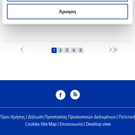
19.04.2024
Άρνηση
ΕΛ.ΠΕ: Εφιστά την προσοχή των πολιτών για επενδυτική απάτη μέσω
διαδικτύου
1
2
3
4
5
Όροι Χρήσης
|
Δήλωση Προστασίας Προσωπικών Δεδομένων
|
Πολιτικ
Cookies
Site Map
|
Επικοινωνία
|
Desktop view