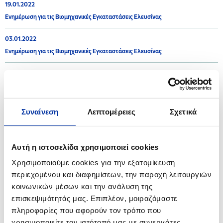
19.01.2022
Ενημέρωση για τις Βιομηχανικές Εγκαταστάσεις Ελευσίνας
03.01.2022
Ενημέρωση για τις Βιομηχανικές Εγκαταστάσεις Ελευσίνας
2021
Συναίνεση
Λεπτομέρειες
Σχετικά
16.12.2021
Ενημέρωση για τις Βιομηχανικές Εγκαταστάσεις Θεσσαλονίκης
Αυτή η ιστοσελίδα χρησιμοποιεί cookies
08.12.2021
Χρησιμοποιούμε cookies για την εξατομίκευση
Ενημέρωση για τις Βιομηχανικές Εγκαταστάσεις Ελευσίνας
περιεχομένου και διαφημίσεων, την παροχή λειτουργιών
κοινωνικών μέσων και την ανάλυση της
08.10.2021
επισκεψιμότητάς μας. Επιπλέον, μοιραζόμαστε
Ανακοίνωση - Βιομηχανικές Εγκαταστάσεις Ελευσίνας
πληροφορίες που αφορούν τον τρόπο που
χρησιμοποιείτε τον ιστότοπό μας με συνεργάτες
30.06.2021