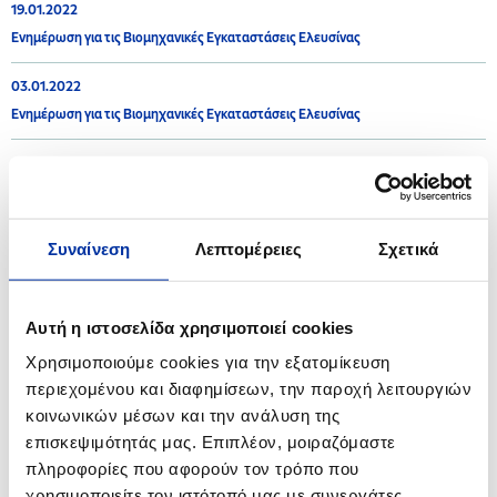
19.01.2022
Ενημέρωση για τις Βιομηχανικές Εγκαταστάσεις Ελευσίνας
03.01.2022
Ενημέρωση για τις Βιομηχανικές Εγκαταστάσεις Ελευσίνας
2021
Συναίνεση
Λεπτομέρειες
Σχετικά
16.12.2021
Ενημέρωση για τις Βιομηχανικές Εγκαταστάσεις Θεσσαλονίκης
Αυτή η ιστοσελίδα χρησιμοποιεί cookies
08.12.2021
Χρησιμοποιούμε cookies για την εξατομίκευση
Ενημέρωση για τις Βιομηχανικές Εγκαταστάσεις Ελευσίνας
περιεχομένου και διαφημίσεων, την παροχή λειτουργιών
κοινωνικών μέσων και την ανάλυση της
08.10.2021
επισκεψιμότητάς μας. Επιπλέον, μοιραζόμαστε
Ανακοίνωση - Βιομηχανικές Εγκαταστάσεις Ελευσίνας
πληροφορίες που αφορούν τον τρόπο που
χρησιμοποιείτε τον ιστότοπό μας με συνεργάτες
30.06.2021