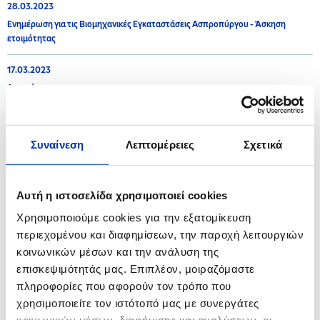
28.03.2023
Ενημέρωση για τις Βιομηχανικές Εγκαταστάσεις Ασπροπύργου - Άσκηση
ετοιμότητας
17.03.2023
Ανακοίνωση
15.03.2023
Η ΕΚΟ στο πλευρό της Ελληνικής Ομοσπονδίας Καλαθοσφαίρισης και των
Συναίνεση
Λεπτομέρειες
Σχετικά
«Γαλανόλευκων Αστεριών»
26.01.2023
Αυτή η ιστοσελίδα χρησιμοποιεί cookies
Ανακοίνωση για τις Βιομηχανικές Εγκαταστάσεις Ασπροπύργου και
Ελευσίνας
Χρησιμοποιούμε cookies για την εξατομίκευση
περιεχομένου και διαφημίσεων, την παροχή λειτουργιών
κοινωνικών μέσων και την ανάλυση της
επισκεψιμότητάς μας. Επιπλέον, μοιραζόμαστε
2022
πληροφορίες που αφορούν τον τρόπο που
χρησιμοποιείτε τον ιστότοπό μας με συνεργάτες
08.11.2022