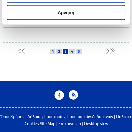
Ο Όμιλος ΕΛΛΗΝΙΚΑ ΠΕΤΡΕΛΑΙΑ, στο πλαίσιο του Προγράμματος Εταιρικής
Ευθύνης “Proud of Youth” που υλοποιεί για 14η χρονιά, επιβραβεύει τους
Άρνηση
Αριστούχους Απόφοιτους Γενικών Ενιαίων και Επαγγελματικών Λυκείων
των ετών 2021 και 2022, από τους όμορους δήμους.
1
2
3
4
5
Όροι Χρήσης
|
Δήλωση Προστασίας Προσωπικών Δεδομένων
|
Πολιτικ
Cookies
Site Map
|
Επικοινωνία
|
Desktop view