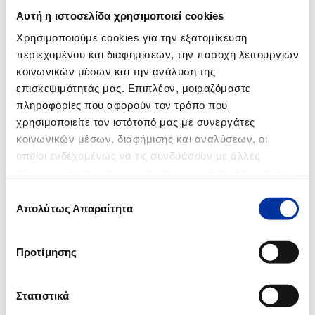
12.06.2014
Αυτή η ιστοσελίδα χρησιμοποιεί cookies
Ανακοίνωση για τις Βιομηχανικές Εγκαταστάσεις Ασπροπύργου
Χρησιμοποιούμε cookies για την εξατομίκευση
περιεχομένου και διαφημίσεων, την παροχή λειτουργιών
12.02.2014
κοινωνικών μέσων και την ανάλυση της
Ενημέρωση για τον αεριοποιητή 32-R-003 των Βιομηχανικών
Εγκαταστάσεων Ελευσίνας των ΕΛΛΗΝΙΚΩΝ ΠΕΤΡΕΛΑΙΩΝ
επισκεψιμότητάς μας. Επιπλέον, μοιραζόμαστε
πληροφορίες που αφορούν τον τρόπο που
χρησιμοποιείτε τον ιστότοπό μας με συνεργάτες
κοινωνικών μέσων, διαφήμισης και αναλύσεων, οι
2008
οποίοι ενδεχομένως να τις συνδυάσουν με άλλες
πληροφορίες που τους έχετε παραχωρήσει ή τις οποίες
27.05.2008
έχουν συλλέξει σε σχέση με την από μέρους σας χρήση
Επιλογή
Έκθεση αυτοψίας των Επιθεωρητών Περιβάλλοντος στο διυλιστήριο
των υπηρεσιών τους.
Απολύτως Απαραίτητα
συγκατάθεσης
Ελευσίνας
Προτίμησης
2007
Στατιστικά
20.02.2007