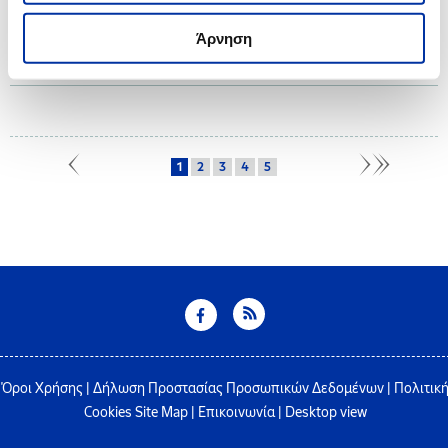
19.04.2024
Άρνηση
ΕΛ.ΠΕ: Εφιστά την προσοχή των πολιτών για επενδυτική απάτη μέσω
διαδικτύου
1
2
3
4
5
Όροι Χρήσης
|
Δήλωση Προστασίας Προσωπικών Δεδομένων
|
Πολιτικ
Cookies
Site Map
|
Επικοινωνία
|
Desktop view