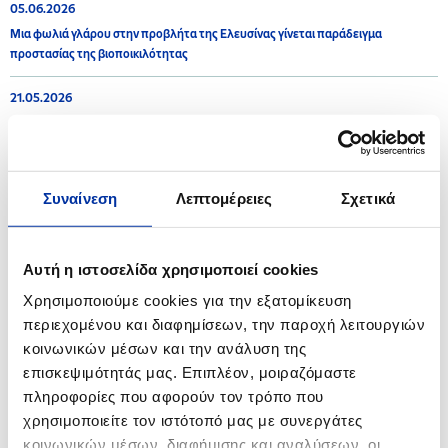
05.06.2026
Μια φωλιά γλάρου στην προβλήτα της Ελευσίνας γίνεται παράδειγμα
προστασίας της βιοποικιλότητας
21.05.2026
Ερευνητικό Έργο ACTOIL
Συναίνεση
Λεπτομέρειες
Σχετικά
2025
02.07.2025
Αυτή η ιστοσελίδα χρησιμοποιεί cookies
Ανάρτηση - Δημοσιοποίηση προς το κοινό της Στρατηγικής Μελέτης
Χρησιμοποιούμε cookies για την εξατομίκευση
Περιβαλλοντικών Επιπτώσεων (ΣΜΠΕ) στο πλαίσιο της διαδικασίας
περιεχομένου και διαφημίσεων, την παροχή λειτουργιών
έγκρισης Ειδικού Πολεοδομικού Σχεδίου (Ε.Π.Σ.) των Βιομηχανικών
Εγκαταστάσεων Ασπροπύργου (ΒΕΑ)
κοινωνικών μέσων και την ανάλυση της
επισκεψιμότητάς μας. Επιπλέον, μοιραζόμαστε
24.04.2025
πληροφορίες που αφορούν τον τρόπο που
Προσθέτουμε στη «φαρέτρα» της Τροχαίας Θεσσαλονίκης άλλες δύο
χρησιμοποιείτε τον ιστότοπό μας με συνεργάτες
μοτοσυκλέτες, μεγάλου κυβισμού
κοινωνικών μέσων, διαφήμισης και αναλύσεων, οι