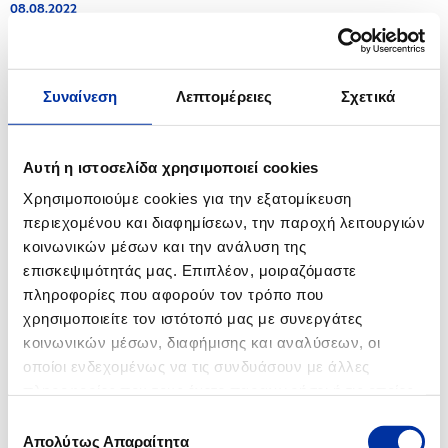
08.08.2022
Αποτελέσματα Χορήγησης Υποτροφιών για Μεταπτυχιακές Σπουδές σε
Πανεπιστήμια της Ελλάδας και του εξωτερικού Ακαδημαϊκού έτους 2022-
2023
Συναίνεση
Λεπτομέρειες
Σχετικά
11.07.2022
Εθελοντική δράση καθαρισμού της παραλίας του Ασπροπύργου από τον
Όμιλο ΕΛΛΗΝΙΚΑ ΠΕΤΡΕΛΑΙΑ
Αυτή η ιστοσελίδα χρησιμοποιεί cookies
Χρησιμοποιούμε cookies για την εξατομίκευση
06.07.2022
περιεχομένου και διαφημίσεων, την παροχή λειτουργιών
Ενημέρωση για τις Βιομηχανικές Εγκαταστάσεις Ελευσίνας
κοινωνικών μέσων και την ανάλυση της
επισκεψιμότητάς μας. Επιπλέον, μοιραζόμαστε
23.06.2022
πληροφορίες που αφορούν τον τρόπο που
Ενημέρωση για τις Βιομηχανικές Εγκαταστάσεις Ελευσίνας
χρησιμοποιείτε τον ιστότοπό μας με συνεργάτες
κοινωνικών μέσων, διαφήμισης και αναλύσεων, οι
13.05.2022
οποίοι ενδεχομένως να τις συνδυάσουν με άλλες
Ενημέρωση για τις Βιομηχανικές Εγκαταστάσεις Ασπροπύργου
πληροφορίες που τους έχετε παραχωρήσει ή τις οποίες
έχουν συλλέξει σε σχέση με την από μέρους σας χρήση
06.05.2022
Επιλογή
των υπηρεσιών τους.
Όμιλος ΕΛΛΗΝΙΚΑ ΠΕΤΡΕΛΑΙΑ: Η Εκπαιδευτική Βαλίτσα ΓΗ 2030 συναντά
Απολύτως Απαραίτητα
συγκατάθεσης