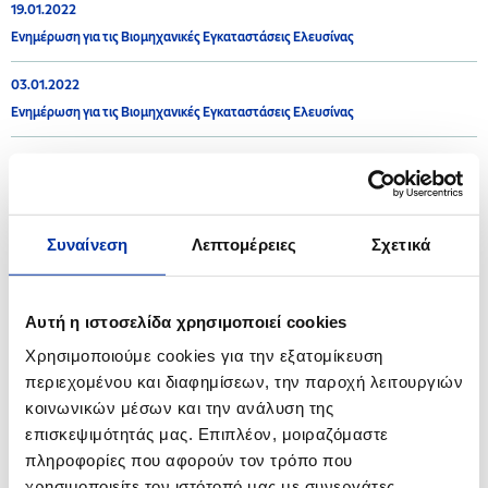
19.01.2022
Ενημέρωση για τις Βιομηχανικές Εγκαταστάσεις Ελευσίνας
03.01.2022
Ενημέρωση για τις Βιομηχανικές Εγκαταστάσεις Ελευσίνας
2021
Συναίνεση
Λεπτομέρειες
Σχετικά
16.12.2021
Ενημέρωση για τις Βιομηχανικές Εγκαταστάσεις Θεσσαλονίκης
Αυτή η ιστοσελίδα χρησιμοποιεί cookies
08.12.2021
Χρησιμοποιούμε cookies για την εξατομίκευση
Ενημέρωση για τις Βιομηχανικές Εγκαταστάσεις Ελευσίνας
περιεχομένου και διαφημίσεων, την παροχή λειτουργιών
κοινωνικών μέσων και την ανάλυση της
08.10.2021
επισκεψιμότητάς μας. Επιπλέον, μοιραζόμαστε
Ανακοίνωση - Βιομηχανικές Εγκαταστάσεις Ελευσίνας
πληροφορίες που αφορούν τον τρόπο που
χρησιμοποιείτε τον ιστότοπό μας με συνεργάτες
30.06.2021