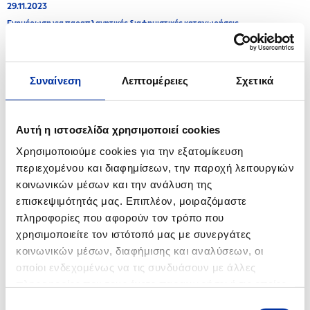
29.11.2023
Ενημέρωση για παραπλανητικές διαφημιστικές καταχωρήσεις
15.09.2023
Ενημέρωση για τις Βιομηχανικές Εγκαταστάσεις Ασπροπύργου
Συναίνεση
Λεπτομέρειες
Σχετικά
03.07.2023
Το πρόγραμμα “Proud of Youth” της HELLENiQ ENERGY επιβραβεύει και
Αυτή η ιστοσελίδα χρησιμοποιεί cookies
φέτος τους αριστούχους αποφοίτους Λυκείων όμορων Δήμων
Χρησιμοποιούμε cookies για την εξατομίκευση
29.06.2023
περιεχομένου και διαφημίσεων, την παροχή λειτουργιών
HELLENiQ ENERGY: Δωρεά συστήματος εξομοίωσης συμβάντων στην
κοινωνικών μέσων και την ανάλυση της
Άμεση Δράση Θεσσαλονίκης
επισκεψιμότητάς μας. Επιπλέον, μοιραζόμαστε
πληροφορίες που αφορούν τον τρόπο που
02.06.2023
χρησιμοποιείτε τον ιστότοπό μας με συνεργάτες
Eνημέρωση για τις Βιομηχανικές Εγκαταστάσεις Ελευσίνας - Εργασίες
κοινωνικών μέσων, διαφήμισης και αναλύσεων, οι
Συντήρησης
οποίοι ενδεχομένως να τις συνδυάσουν με άλλες
πληροφορίες που τους έχετε παραχωρήσει ή τις οποίες
23.05.2023
έχουν συλλέξει σε σχέση με την από μέρους σας χρήση
Ενημέρωση για τις Βιομηχανικές Εγκαταστάσεις Ελευσίνας
Επιλογή