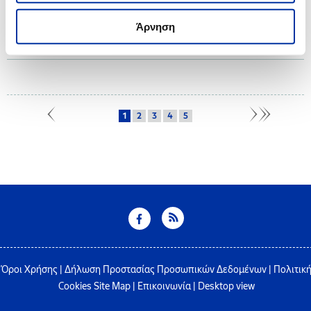
19.04.2024
Άρνηση
ΕΛ.ΠΕ: Εφιστά την προσοχή των πολιτών για επενδυτική απάτη μέσω
διαδικτύου
1
2
3
4
5
Όροι Χρήσης
|
Δήλωση Προστασίας Προσωπικών Δεδομένων
|
Πολιτικ
Cookies
Site Map
|
Επικοινωνία
|
Desktop view