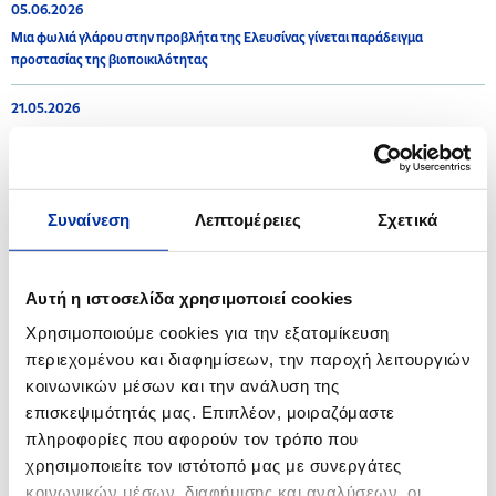
05.06.2026
Μια φωλιά γλάρου στην προβλήτα της Ελευσίνας γίνεται παράδειγμα
προστασίας της βιοποικιλότητας
21.05.2026
Ερευνητικό Έργο ACTOIL
Συναίνεση
Λεπτομέρειες
Σχετικά
2025
02.07.2025
Αυτή η ιστοσελίδα χρησιμοποιεί cookies
Ανάρτηση - Δημοσιοποίηση προς το κοινό της Στρατηγικής Μελέτης
Χρησιμοποιούμε cookies για την εξατομίκευση
Περιβαλλοντικών Επιπτώσεων (ΣΜΠΕ) στο πλαίσιο της διαδικασίας
περιεχομένου και διαφημίσεων, την παροχή λειτουργιών
έγκρισης Ειδικού Πολεοδομικού Σχεδίου (Ε.Π.Σ.) των Βιομηχανικών
Εγκαταστάσεων Ασπροπύργου (ΒΕΑ)
κοινωνικών μέσων και την ανάλυση της
επισκεψιμότητάς μας. Επιπλέον, μοιραζόμαστε
24.04.2025
πληροφορίες που αφορούν τον τρόπο που
Προσθέτουμε στη «φαρέτρα» της Τροχαίας Θεσσαλονίκης άλλες δύο
χρησιμοποιείτε τον ιστότοπό μας με συνεργάτες
μοτοσυκλέτες, μεγάλου κυβισμού
κοινωνικών μέσων, διαφήμισης και αναλύσεων, οι