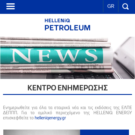
GR
ΚΕΝΤΡΟ ΕΝΗΜΕΡΩΣΗΣ
Ενημερωθείτε για όλα τα εταιρικά νέα και τις εκδόσεις της ΕΛΠΕ
ΔΕΠΠΠ. Για το ομιλικό περιεχόμενο της HELLENiQ ENERGY
επισκεφθείτε τo
helleniqenergy.gr