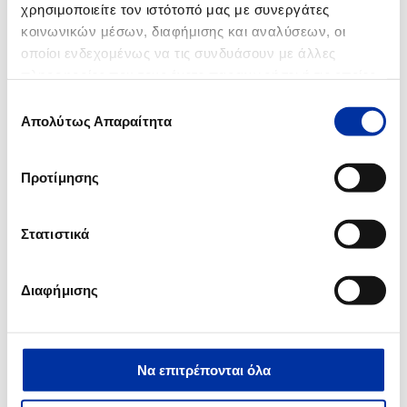
χρησιμοποιείτε τον ιστότοπό μας με συνεργάτες
κοινωνικών μέσων, διαφήμισης και αναλύσεων, οι
οποίοι ενδεχομένως να τις συνδυάσουν με άλλες
πληροφορίες που τους έχετε παραχωρήσει ή τις οποίες
έχουν συλλέξει σε σχέση με την από μέρους σας χρήση
Επιλογή
των υπηρεσιών τους.
Απολύτως Απαραίτητα
συγκατάθεσης
Προτίμησης
Στατιστικά
Διαφήμισης
Να επιτρέπονται όλα