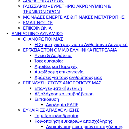
ΑΡΧΕΙΟ ΕΚΔΟΣΕΩΝ
ΓΛΩΣΣΑΡΙΟ - ΕΥΡΕΤΗΡΙΟ ΑΚΡΩΝΥΜΙΩΝ &
ΤΕΧΝΙΚΩΝ ΟΡΩΝ
ΜΟΝΑΔΕΣ ΕΝΕΡΓΕΙΑΣ & ΠΙΝΑΚΕΣ ΜΕΤΑΤΡΟΠΗΣ
EMAIL NOTICE
ΕΠΙΚΟΙΝΩΝΙΑ
ΑΝΘΡΩΠΙΝΟ ΔΥΝΑΜΙΚΟ
ΟΙ ΑΝΘΡΩΠΟΙ ΜΑΣ
Η Στρατηγική μας για το Ανθρώπινο Δυναμικό
ΕΡΓΑΣΙΑ ΣΤΟΝ ΟΜΙΛΟ ΕΛΛΗΝΙΚΑ ΠΕΤΡΕΛΑΙΑ
Υγεία & Ασφάλεια
Ίσες ευκαιρίες
Αμοιβές και Παροχές
Αμφίδρομη επικοινωνία
Δράσεις για τους ανθρώπους μας
ΕΠΕΝΔΥΣΗ ΣΤΟΥΣ ΑΝΘΡΩΠΟΥΣ ΜΑΣ
Επαγγελματική εξέλιξη
Αξιολόγηση και επιβράβευση
Εκπαίδευση
Ακαδημία ΕΛΠΕ
ΕΥΚΑΙΡΙΕΣ ΑΠΑΣΧΟΛΗΣΗΣ
Τομείς σταδιοδρομίας
Κοινοποίηση ευκαιριών απασχόλησης
Ανακοίνωση ευκαιριών απασχόλησης