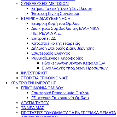
ΣΥΝΕΛΕΥΣΕΙΣ ΜΕΤΟΧΩΝ
Ετήσια Τακτική Γενική Συνέλευση
Έκτακτη Γενική Συνέλευση
ΕΤΑΙΡΙΚΗ ΔΙΑΚΥΒΕΡΝΗΣΗ
Εταιρική Δομή του Ομίλου
Διοικητικό Συμβούλιο της ΕΛΛΗΝΙΚΑ
ΠΕΤΡΕΛΑΙΑ Α.Ε.
Επιτροπές ΔΣ
Καταστατικό της εταιρείας
Δήλωση Εταιρικής Διακυβέρνησης
Εσωτερικός Έλεγχος
Ρυθμιζόμενες Πληροφορίες
Πίνακες Αντληθέντων Κεφαλαίων
Συναλλαγές Υπόχρεων Προσώπων
INVESTOR KIT
ΣΤΟΙΧΕΙΑ ΕΠΙΚΟΙΝΩΝΙΑΣ
ΚΕΝΤΡΟ ΕΝΗΜΕΡΩΣΗΣ
ΕΠΙΚΟΙΝΩΝΙΑ ΟΜΙΛΟΥ
Εσωτερική Επικοινωνία Ομίλου
Εξωτερική Επικοινωνία Ομίλου
ΔΕΛΤΙΑ ΤΥΠΟΥ
ΤΑ ΝΕΑ ΜΑΣ
ΠΡΟΤΑΣΕΙΣ ΤΟΥ ΟΜΙΛΟΥ ΓΙΑ ΕΝΕΡΓΕΙΑΚΑ ΘΕΜΑΤΑ