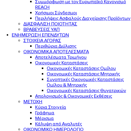
Συμμόρφωση με τον Ευρωπαϊκό Κανονισμό
REACH
Χρήσιμοι Σύνδεσμοι
Περιλήψεις Ασφαλούς Διαχείρισης Προϊόντων
ΔΙΑΣΦΑΛΙΣΗ ΠΟΙΟΤΗΤΑΣ
ΒΡΑΒΕΥΣΕΙΣ ΥΑΠ
ΕΝΗΜΕΡΩΣΗ ΕΠΕΝΔΥΤΩΝ
ΣΤΟΙΧΕΙΑ ΑΓΟΡΑΣ
Περιθώρια Διύλισης
ΟΙΚΟΝΟΜΙΚΑ ΑΠΟΤΕΛΕΣΜΑΤΑ
Αποτελέσματα Τριμήνου
Οικονομικές Καταστάσεις
Οικονομικές Καταστάσεις Ομίλου
Οικονομικές Καταστάσεις Μητρικής
Συνοπτικές Οικονομικές Καταστάσεις
Ομίλου & Μητρικής
Οικονομικές Καταστάσεις Θυγατρικών
Απολογισμός & Οικονομικές Εκθέσεις
ΜΕΤΟΧΗ
Κύρια Στοιχεία
Γράφημα
Μέρισμα
Κάλυψη από Αναλυτές
ΟΙΚΟΝΟΜΙΚΟ ΗΜΕΡΟΛΟΓΙΟ