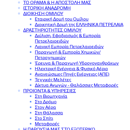
ΤΟ ΟΡΑΜΑ & Η ΑΠΟΣΤΟΛΗ ΜΑΣ
ΙΣΤΟΡΙΚΗ ΑΝΑΔΡΟΜΗ
ΔΙΟΙΚΗΣΗ ΟΜΙΛΟΥ
Εταιρική Δομή του Ομίλου
Διοικητική Δομή της ΕΛΛΗΝΙΚΑ ΠΕΤΡΕΛΑΙΑ
ΔΡΑΣΤΗΡΙΟΤΗΤΕΣ ΟΜΙΛΟΥ
Διύλιση, Εφοδιασμός & Εμπορία
Πετρελαιοειδών
Λιανική Εμπορία Πετρελαιοειδών
Παραγωγή & Εμπορία Χημικών/
Πετροχημικών
Έρευνα & Παραγωγή Υδρογονανθράκων
Ηλεκτρική Ενέργεια & Φυσικό Αέριο
Ανανεώσιμες Πηγές Ενέργειας (ΑΠΕ)
Τεχνικές Μελέτες
Δίκτυα Αγωγών - Θαλάσσιες Μεταφορές
ΠΡΟΙΟΝΤΑ & YΠΗΡΕΣΙΕΣ
Στη Βιομηχανία
Στο Δρόμο
Στον Αέρα
Στη Θάλασσα
Στο Σπίτι
Μεταφορές
Η ΠΑΡΟΥΣΙΑ ΜΑΣ ΣΤΟ ΕΞΩΤΕΡΙΚΟ