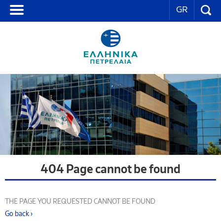
GR
404 Page cannot be found
THE PAGE YOU REQUESTED CANNOT BE FOUND
Go back ›