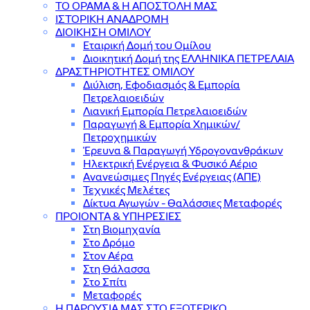
ΤΟ ΟΡΑΜΑ & Η ΑΠΟΣΤΟΛΗ ΜΑΣ
ΙΣΤΟΡΙΚΗ ΑΝΑΔΡΟΜΗ
ΔΙΟΙΚΗΣΗ ΟΜΙΛΟΥ
Εταιρική Δομή του Ομίλου
Διοικητική Δομή της ΕΛΛΗΝΙΚΑ ΠΕΤΡΕΛΑΙΑ
ΔΡΑΣΤΗΡΙΟΤΗΤΕΣ ΟΜΙΛΟΥ
Διύλιση, Εφοδιασμός & Εμπορία
Πετρελαιοειδών
Λιανική Εμπορία Πετρελαιοειδών
Παραγωγή & Εμπορία Χημικών/
Πετροχημικών
Έρευνα & Παραγωγή Υδρογονανθράκων
Ηλεκτρική Ενέργεια & Φυσικό Αέριο
Ανανεώσιμες Πηγές Ενέργειας (ΑΠΕ)
Τεχνικές Μελέτες
Δίκτυα Αγωγών - Θαλάσσιες Μεταφορές
ΠΡΟΙΟΝΤΑ & YΠΗΡΕΣΙΕΣ
Στη Βιομηχανία
Στο Δρόμο
Στον Αέρα
Στη Θάλασσα
Στο Σπίτι
Μεταφορές
Η ΠΑΡΟΥΣΙΑ ΜΑΣ ΣΤΟ ΕΞΩΤΕΡΙΚΟ