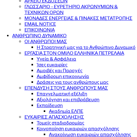
ΑΡΧΕΙΟ ΕΚΔΟΣΕΩΝ
ΓΛΩΣΣΑΡΙΟ - ΕΥΡΕΤΗΡΙΟ ΑΚΡΩΝΥΜΙΩΝ &
ΤΕΧΝΙΚΩΝ ΟΡΩΝ
ΜΟΝΑΔΕΣ ΕΝΕΡΓΕΙΑΣ & ΠΙΝΑΚΕΣ ΜΕΤΑΤΡΟΠΗΣ
EMAIL NOTICE
ΕΠΙΚΟΙΝΩΝΙΑ
ΑΝΘΡΩΠΙΝΟ ΔΥΝΑΜΙΚΟ
ΟΙ ΑΝΘΡΩΠΟΙ ΜΑΣ
Η Στρατηγική μας για το Ανθρώπινο Δυναμικό
ΕΡΓΑΣΙΑ ΣΤΟΝ ΟΜΙΛΟ ΕΛΛΗΝΙΚΑ ΠΕΤΡΕΛΑΙΑ
Υγεία & Ασφάλεια
Ίσες ευκαιρίες
Αμοιβές και Παροχές
Αμφίδρομη επικοινωνία
Δράσεις για τους ανθρώπους μας
ΕΠΕΝΔΥΣΗ ΣΤΟΥΣ ΑΝΘΡΩΠΟΥΣ ΜΑΣ
Επαγγελματική εξέλιξη
Αξιολόγηση και επιβράβευση
Εκπαίδευση
Ακαδημία ΕΛΠΕ
ΕΥΚΑΙΡΙΕΣ ΑΠΑΣΧΟΛΗΣΗΣ
Τομείς σταδιοδρομίας
Κοινοποίηση ευκαιριών απασχόλησης
Ανακοίνωση ευκαιριών απασχόλησης