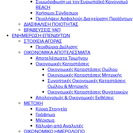
Συμμόρφωση με τον Ευρωπαϊκό Κανονισμό
REACH
Χρήσιμοι Σύνδεσμοι
Περιλήψεις Ασφαλούς Διαχείρισης Προϊόντων
ΔΙΑΣΦΑΛΙΣΗ ΠΟΙΟΤΗΤΑΣ
ΒΡΑΒΕΥΣΕΙΣ ΥΑΠ
ΕΝΗΜΕΡΩΣΗ ΕΠΕΝΔΥΤΩΝ
ΣΤΟΙΧΕΙΑ ΑΓΟΡΑΣ
Περιθώρια Διύλισης
ΟΙΚΟΝΟΜΙΚΑ ΑΠΟΤΕΛΕΣΜΑΤΑ
Αποτελέσματα Τριμήνου
Οικονομικές Καταστάσεις
Οικονομικές Καταστάσεις Ομίλου
Οικονομικές Καταστάσεις Μητρικής
Συνοπτικές Οικονομικές Καταστάσεις
Ομίλου & Μητρικής
Οικονομικές Καταστάσεις Θυγατρικών
Απολογισμός & Οικονομικές Εκθέσεις
ΜΕΤΟΧΗ
Κύρια Στοιχεία
Γράφημα
Μέρισμα
Κάλυψη από Αναλυτές
ΟΙΚΟΝΟΜΙΚΟ ΗΜΕΡΟΛΟΓΙΟ