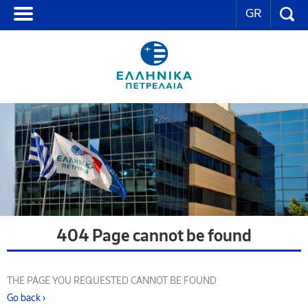
GR
404 Page cannot be found
THE PAGE YOU REQUESTED CANNOT BE FOUND
Go back ›