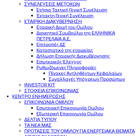
ΣΥΝΕΛΕΥΣΕΙΣ ΜΕΤΟΧΩΝ
Ετήσια Τακτική Γενική Συνέλευση
Έκτακτη Γενική Συνέλευση
ΕΤΑΙΡΙΚΗ ΔΙΑΚΥΒΕΡΝΗΣΗ
Εταιρική Δομή του Ομίλου
Διοικητικό Συμβούλιο της ΕΛΛΗΝΙΚΑ
ΠΕΤΡΕΛΑΙΑ Α.Ε.
Επιτροπές ΔΣ
Καταστατικό της εταιρείας
Δήλωση Εταιρικής Διακυβέρνησης
Εσωτερικός Έλεγχος
Ρυθμιζόμενες Πληροφορίες
Πίνακες Αντληθέντων Κεφαλαίων
Συναλλαγές Υπόχρεων Προσώπων
INVESTOR KIT
ΣΤΟΙΧΕΙΑ ΕΠΙΚΟΙΝΩΝΙΑΣ
ΚΕΝΤΡΟ ΕΝΗΜΕΡΩΣΗΣ
ΕΠΙΚΟΙΝΩΝΙΑ ΟΜΙΛΟΥ
Εσωτερική Επικοινωνία Ομίλου
Εξωτερική Επικοινωνία Ομίλου
ΔΕΛΤΙΑ ΤΥΠΟΥ
ΤΑ ΝΕΑ ΜΑΣ
ΠΡΟΤΑΣΕΙΣ ΤΟΥ ΟΜΙΛΟΥ ΓΙΑ ΕΝΕΡΓΕΙΑΚΑ ΘΕΜΑΤΑ