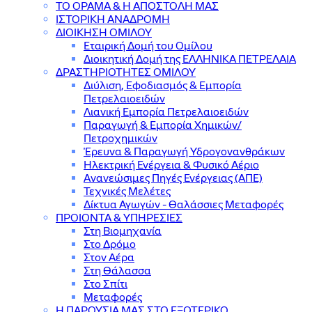
ΤΟ ΟΡΑΜΑ & Η ΑΠΟΣΤΟΛΗ ΜΑΣ
ΙΣΤΟΡΙΚΗ ΑΝΑΔΡΟΜΗ
ΔΙΟΙΚΗΣΗ ΟΜΙΛΟΥ
Εταιρική Δομή του Ομίλου
Διοικητική Δομή της ΕΛΛΗΝΙΚΑ ΠΕΤΡΕΛΑΙΑ
ΔΡΑΣΤΗΡΙΟΤΗΤΕΣ ΟΜΙΛΟΥ
Διύλιση, Εφοδιασμός & Εμπορία
Πετρελαιοειδών
Λιανική Εμπορία Πετρελαιοειδών
Παραγωγή & Εμπορία Χημικών/
Πετροχημικών
Έρευνα & Παραγωγή Υδρογονανθράκων
Ηλεκτρική Ενέργεια & Φυσικό Αέριο
Ανανεώσιμες Πηγές Ενέργειας (ΑΠΕ)
Τεχνικές Μελέτες
Δίκτυα Αγωγών - Θαλάσσιες Μεταφορές
ΠΡΟΙΟΝΤΑ & YΠΗΡΕΣΙΕΣ
Στη Βιομηχανία
Στο Δρόμο
Στον Αέρα
Στη Θάλασσα
Στο Σπίτι
Μεταφορές
Η ΠΑΡΟΥΣΙΑ ΜΑΣ ΣΤΟ ΕΞΩΤΕΡΙΚΟ