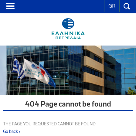
GR
404 Page cannot be found
THE PAGE YOU REQUESTED CANNOT BE FOUND
Go back ›