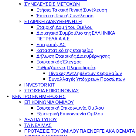
ΣΥΝΕΛΕΥΣΕΙΣ ΜΕΤΟΧΩΝ
Ετήσια Τακτική Γενική Συνέλευση
Έκτακτη Γενική Συνέλευση
ΕΤΑΙΡΙΚΗ ΔΙΑΚΥΒΕΡΝΗΣΗ
Εταιρική Δομή του Ομίλου
Διοικητικό Συμβούλιο της ΕΛΛΗΝΙΚΑ
ΠΕΤΡΕΛΑΙΑ Α.Ε.
Επιτροπές ΔΣ
Καταστατικό της εταιρείας
Δήλωση Εταιρικής Διακυβέρνησης
Εσωτερικός Έλεγχος
Ρυθμιζόμενες Πληροφορίες
Πίνακες Αντληθέντων Κεφαλαίων
Συναλλαγές Υπόχρεων Προσώπων
INVESTOR KIT
ΣΤΟΙΧΕΙΑ ΕΠΙΚΟΙΝΩΝΙΑΣ
ΚΕΝΤΡΟ ΕΝΗΜΕΡΩΣΗΣ
ΕΠΙΚΟΙΝΩΝΙΑ ΟΜΙΛΟΥ
Εσωτερική Επικοινωνία Ομίλου
Εξωτερική Επικοινωνία Ομίλου
ΔΕΛΤΙΑ ΤΥΠΟΥ
ΤΑ ΝΕΑ ΜΑΣ
ΠΡΟΤΑΣΕΙΣ ΤΟΥ ΟΜΙΛΟΥ ΓΙΑ ΕΝΕΡΓΕΙΑΚΑ ΘΕΜΑΤΑ