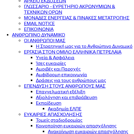
ΑΡΧΕΙΟ ΕΚΔΟΣΕΩΝ
ΓΛΩΣΣΑΡΙΟ - ΕΥΡΕΤΗΡΙΟ ΑΚΡΩΝΥΜΙΩΝ &
ΤΕΧΝΙΚΩΝ ΟΡΩΝ
ΜΟΝΑΔΕΣ ΕΝΕΡΓΕΙΑΣ & ΠΙΝΑΚΕΣ ΜΕΤΑΤΡΟΠΗΣ
EMAIL NOTICE
ΕΠΙΚΟΙΝΩΝΙΑ
ΑΝΘΡΩΠΙΝΟ ΔΥΝΑΜΙΚΟ
ΟΙ ΑΝΘΡΩΠΟΙ ΜΑΣ
Η Στρατηγική μας για το Ανθρώπινο Δυναμικό
ΕΡΓΑΣΙΑ ΣΤΟΝ ΟΜΙΛΟ ΕΛΛΗΝΙΚΑ ΠΕΤΡΕΛΑΙΑ
Υγεία & Ασφάλεια
Ίσες ευκαιρίες
Αμοιβές και Παροχές
Αμφίδρομη επικοινωνία
Δράσεις για τους ανθρώπους μας
ΕΠΕΝΔΥΣΗ ΣΤΟΥΣ ΑΝΘΡΩΠΟΥΣ ΜΑΣ
Επαγγελματική εξέλιξη
Αξιολόγηση και επιβράβευση
Εκπαίδευση
Ακαδημία ΕΛΠΕ
ΕΥΚΑΙΡΙΕΣ ΑΠΑΣΧΟΛΗΣΗΣ
Τομείς σταδιοδρομίας
Κοινοποίηση ευκαιριών απασχόλησης
Ανακοίνωση ευκαιριών απασχόλησης