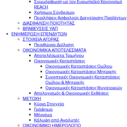
Συμμόρφωση με τον Ευρωπαϊκό Κανονισμό
REACH
Χρήσιμοι Σύνδεσμοι
Περιλήψεις Ασφαλούς Διαχείρισης Προϊόντων
ΔΙΑΣΦΑΛΙΣΗ ΠΟΙΟΤΗΤΑΣ
ΒΡΑΒΕΥΣΕΙΣ ΥΑΠ
ΕΝΗΜΕΡΩΣΗ ΕΠΕΝΔΥΤΩΝ
ΣΤΟΙΧΕΙΑ ΑΓΟΡΑΣ
Περιθώρια Διύλισης
ΟΙΚΟΝΟΜΙΚΑ ΑΠΟΤΕΛΕΣΜΑΤΑ
Αποτελέσματα Τριμήνου
Οικονομικές Καταστάσεις
Οικονομικές Καταστάσεις Ομίλου
Οικονομικές Καταστάσεις Μητρικής
Συνοπτικές Οικονομικές Καταστάσεις
Ομίλου & Μητρικής
Οικονομικές Καταστάσεις Θυγατρικών
Απολογισμός & Οικονομικές Εκθέσεις
ΜΕΤΟΧΗ
Κύρια Στοιχεία
Γράφημα
Μέρισμα
Κάλυψη από Αναλυτές
ΟΙΚΟΝΟΜΙΚΟ ΗΜΕΡΟΛΟΓΙΟ