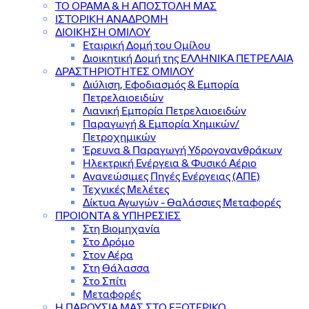
ΤΟ ΟΡΑΜΑ & Η ΑΠΟΣΤΟΛΗ ΜΑΣ
ΙΣΤΟΡΙΚΗ ΑΝΑΔΡΟΜΗ
ΔΙΟΙΚΗΣΗ ΟΜΙΛΟΥ
Εταιρική Δομή του Ομίλου
Διοικητική Δομή της ΕΛΛΗΝΙΚΑ ΠΕΤΡΕΛΑΙΑ
ΔΡΑΣΤΗΡΙΟΤΗΤΕΣ ΟΜΙΛΟΥ
Διύλιση, Εφοδιασμός & Εμπορία
Πετρελαιοειδών
Λιανική Εμπορία Πετρελαιοειδών
Παραγωγή & Εμπορία Χημικών/
Πετροχημικών
Έρευνα & Παραγωγή Υδρογονανθράκων
Ηλεκτρική Ενέργεια & Φυσικό Αέριο
Ανανεώσιμες Πηγές Ενέργειας (ΑΠΕ)
Τεχνικές Μελέτες
Δίκτυα Αγωγών - Θαλάσσιες Μεταφορές
ΠΡΟΙΟΝΤΑ & YΠΗΡΕΣΙΕΣ
Στη Βιομηχανία
Στο Δρόμο
Στον Αέρα
Στη Θάλασσα
Στο Σπίτι
Μεταφορές
Η ΠΑΡΟΥΣΙΑ ΜΑΣ ΣΤΟ ΕΞΩΤΕΡΙΚΟ