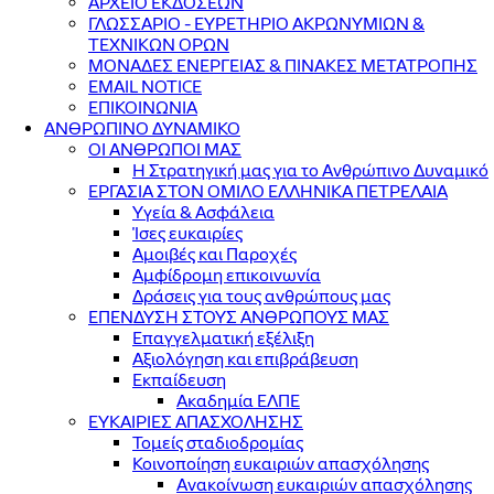
ΑΡΧΕΙΟ ΕΚΔΟΣΕΩΝ
ΓΛΩΣΣΑΡΙΟ - ΕΥΡΕΤΗΡΙΟ ΑΚΡΩΝΥΜΙΩΝ &
ΤΕΧΝΙΚΩΝ ΟΡΩΝ
ΜΟΝΑΔΕΣ ΕΝΕΡΓΕΙΑΣ & ΠΙΝΑΚΕΣ ΜΕΤΑΤΡΟΠΗΣ
EMAIL NOTICE
ΕΠΙΚΟΙΝΩΝΙΑ
ΑΝΘΡΩΠΙΝΟ ΔΥΝΑΜΙΚΟ
ΟΙ ΑΝΘΡΩΠΟΙ ΜΑΣ
Η Στρατηγική μας για το Ανθρώπινο Δυναμικό
ΕΡΓΑΣΙΑ ΣΤΟΝ ΟΜΙΛΟ ΕΛΛΗΝΙΚΑ ΠΕΤΡΕΛΑΙΑ
Υγεία & Ασφάλεια
Ίσες ευκαιρίες
Αμοιβές και Παροχές
Αμφίδρομη επικοινωνία
Δράσεις για τους ανθρώπους μας
ΕΠΕΝΔΥΣΗ ΣΤΟΥΣ ΑΝΘΡΩΠΟΥΣ ΜΑΣ
Επαγγελματική εξέλιξη
Αξιολόγηση και επιβράβευση
Εκπαίδευση
Ακαδημία ΕΛΠΕ
ΕΥΚΑΙΡΙΕΣ ΑΠΑΣΧΟΛΗΣΗΣ
Τομείς σταδιοδρομίας
Κοινοποίηση ευκαιριών απασχόλησης
Ανακοίνωση ευκαιριών απασχόλησης