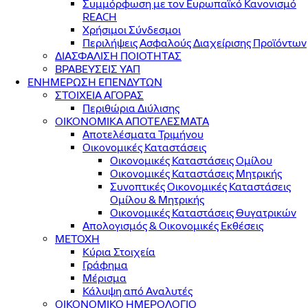
Συμμόρφωση με τον Ευρωπαϊκό Κανονισμό
REACH
Χρήσιμοι Σύνδεσμοι
Περιλήψεις Ασφαλούς Διαχείρισης Προϊόντων
ΔΙΑΣΦΑΛΙΣΗ ΠΟΙΟΤΗΤΑΣ
ΒΡΑΒΕΥΣΕΙΣ ΥΑΠ
ΕΝΗΜΕΡΩΣΗ ΕΠΕΝΔΥΤΩΝ
ΣΤΟΙΧΕΙΑ ΑΓΟΡΑΣ
Περιθώρια Διύλισης
ΟΙΚΟΝΟΜΙΚΑ ΑΠΟΤΕΛΕΣΜΑΤΑ
Αποτελέσματα Τριμήνου
Οικονομικές Καταστάσεις
Οικονομικές Καταστάσεις Ομίλου
Οικονομικές Καταστάσεις Μητρικής
Συνοπτικές Οικονομικές Καταστάσεις
Ομίλου & Μητρικής
Οικονομικές Καταστάσεις Θυγατρικών
Απολογισμός & Οικονομικές Εκθέσεις
ΜΕΤΟΧΗ
Κύρια Στοιχεία
Γράφημα
Μέρισμα
Κάλυψη από Αναλυτές
ΟΙΚΟΝΟΜΙΚΟ ΗΜΕΡΟΛΟΓΙΟ