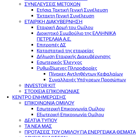
ΣΥΝΕΛΕΥΣΕΙΣ ΜΕΤΟΧΩΝ
Ετήσια Τακτική Γενική Συνέλευση
Έκτακτη Γενική Συνέλευση
ΕΤΑΙΡΙΚΗ ΔΙΑΚΥΒΕΡΝΗΣΗ
Εταιρική Δομή του Ομίλου
Διοικητικό Συμβούλιο της ΕΛΛΗΝΙΚΑ
ΠΕΤΡΕΛΑΙΑ Α.Ε.
Επιτροπές ΔΣ
Καταστατικό της εταιρείας
Δήλωση Εταιρικής Διακυβέρνησης
Εσωτερικός Έλεγχος
Ρυθμιζόμενες Πληροφορίες
Πίνακες Αντληθέντων Κεφαλαίων
Συναλλαγές Υπόχρεων Προσώπων
INVESTOR KIT
ΣΤΟΙΧΕΙΑ ΕΠΙΚΟΙΝΩΝΙΑΣ
ΚΕΝΤΡΟ ΕΝΗΜΕΡΩΣΗΣ
ΕΠΙΚΟΙΝΩΝΙΑ ΟΜΙΛΟΥ
Εσωτερική Επικοινωνία Ομίλου
Εξωτερική Επικοινωνία Ομίλου
ΔΕΛΤΙΑ ΤΥΠΟΥ
ΤΑ ΝΕΑ ΜΑΣ
ΠΡΟΤΑΣΕΙΣ ΤΟΥ ΟΜΙΛΟΥ ΓΙΑ ΕΝΕΡΓΕΙΑΚΑ ΘΕΜΑΤΑ