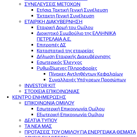
ΣΥΝΕΛΕΥΣΕΙΣ ΜΕΤΟΧΩΝ
Ετήσια Τακτική Γενική Συνέλευση
Έκτακτη Γενική Συνέλευση
ΕΤΑΙΡΙΚΗ ΔΙΑΚΥΒΕΡΝΗΣΗ
Εταιρική Δομή του Ομίλου
Διοικητικό Συμβούλιο της ΕΛΛΗΝΙΚΑ
ΠΕΤΡΕΛΑΙΑ Α.Ε.
Επιτροπές ΔΣ
Καταστατικό της εταιρείας
Δήλωση Εταιρικής Διακυβέρνησης
Εσωτερικός Έλεγχος
Ρυθμιζόμενες Πληροφορίες
Πίνακες Αντληθέντων Κεφαλαίων
Συναλλαγές Υπόχρεων Προσώπων
INVESTOR KIT
ΣΤΟΙΧΕΙΑ ΕΠΙΚΟΙΝΩΝΙΑΣ
ΚΕΝΤΡΟ ΕΝΗΜΕΡΩΣΗΣ
ΕΠΙΚΟΙΝΩΝΙΑ ΟΜΙΛΟΥ
Εσωτερική Επικοινωνία Ομίλου
Εξωτερική Επικοινωνία Ομίλου
ΔΕΛΤΙΑ ΤΥΠΟΥ
ΤΑ ΝΕΑ ΜΑΣ
ΠΡΟΤΑΣΕΙΣ ΤΟΥ ΟΜΙΛΟΥ ΓΙΑ ΕΝΕΡΓΕΙΑΚΑ ΘΕΜΑΤΑ