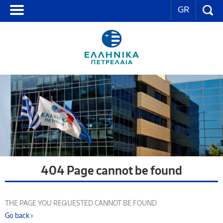
GR
404 Page cannot be found
THE PAGE YOU REQUESTED CANNOT BE FOUND
Go back ›