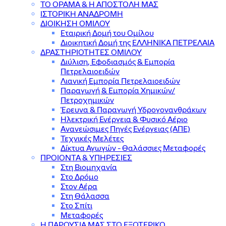
ΤΟ ΟΡΑΜΑ & Η ΑΠΟΣΤΟΛΗ ΜΑΣ
ΙΣΤΟΡΙΚΗ ΑΝΑΔΡΟΜΗ
ΔΙΟΙΚΗΣΗ ΟΜΙΛΟΥ
Εταιρική Δομή του Ομίλου
Διοικητική Δομή της ΕΛΛΗΝΙΚΑ ΠΕΤΡΕΛΑΙΑ
ΔΡΑΣΤΗΡΙΟΤΗΤΕΣ ΟΜΙΛΟΥ
Διύλιση, Εφοδιασμός & Εμπορία
Πετρελαιοειδών
Λιανική Εμπορία Πετρελαιοειδών
Παραγωγή & Εμπορία Χημικών/
Πετροχημικών
Έρευνα & Παραγωγή Υδρογονανθράκων
Ηλεκτρική Ενέργεια & Φυσικό Αέριο
Ανανεώσιμες Πηγές Ενέργειας (ΑΠΕ)
Τεχνικές Μελέτες
Δίκτυα Αγωγών - Θαλάσσιες Μεταφορές
ΠΡΟΙΟΝΤΑ & YΠΗΡΕΣΙΕΣ
Στη Βιομηχανία
Στο Δρόμο
Στον Αέρα
Στη Θάλασσα
Στο Σπίτι
Μεταφορές
Η ΠΑΡΟΥΣΙΑ ΜΑΣ ΣΤΟ ΕΞΩΤΕΡΙΚΟ