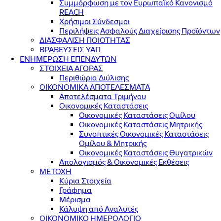
Συμμόρφωση με τον Ευρωπαϊκό Κανονισμό
REACH
Χρήσιμοι Σύνδεσμοι
Περιλήψεις Ασφαλούς Διαχείρισης Προϊόντων
ΔΙΑΣΦΑΛΙΣΗ ΠΟΙΟΤΗΤΑΣ
ΒΡΑΒΕΥΣΕΙΣ ΥΑΠ
ΕΝΗΜΕΡΩΣΗ ΕΠΕΝΔΥΤΩΝ
ΣΤΟΙΧΕΙΑ ΑΓΟΡΑΣ
Περιθώρια Διύλισης
ΟΙΚΟΝΟΜΙΚΑ ΑΠΟΤΕΛΕΣΜΑΤΑ
Αποτελέσματα Τριμήνου
Οικονομικές Καταστάσεις
Οικονομικές Καταστάσεις Ομίλου
Οικονομικές Καταστάσεις Μητρικής
Συνοπτικές Οικονομικές Καταστάσεις
Ομίλου & Μητρικής
Οικονομικές Καταστάσεις Θυγατρικών
Απολογισμός & Οικονομικές Εκθέσεις
ΜΕΤΟΧΗ
Κύρια Στοιχεία
Γράφημα
Μέρισμα
Κάλυψη από Αναλυτές
ΟΙΚΟΝΟΜΙΚΟ ΗΜΕΡΟΛΟΓΙΟ