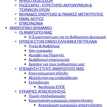
ΑΡΧΕΙΟ ΕΚΔΟΣΕΩΝ
ΓΛΩΣΣΑΡΙΟ - ΕΥΡΕΤΗΡΙΟ ΑΚΡΩΝΥΜΙΩΝ &
ΤΕΧΝΙΚΩΝ ΟΡΩΝ
ΜΟΝΑΔΕΣ ΕΝΕΡΓΕΙΑΣ & ΠΙΝΑΚΕΣ ΜΕΤΑΤΡΟΠΗΣ
EMAIL NOTICE
ΕΠΙΚΟΙΝΩΝΙΑ
ΑΝΘΡΩΠΙΝΟ ΔΥΝΑΜΙΚΟ
ΟΙ ΑΝΘΡΩΠΟΙ ΜΑΣ
Η Στρατηγική μας για το Ανθρώπινο Δυναμικό
ΕΡΓΑΣΙΑ ΣΤΟΝ ΟΜΙΛΟ ΕΛΛΗΝΙΚΑ ΠΕΤΡΕΛΑΙΑ
Υγεία & Ασφάλεια
Ίσες ευκαιρίες
Αμοιβές και Παροχές
Αμφίδρομη επικοινωνία
Δράσεις για τους ανθρώπους μας
ΕΠΕΝΔΥΣΗ ΣΤΟΥΣ ΑΝΘΡΩΠΟΥΣ ΜΑΣ
Επαγγελματική εξέλιξη
Αξιολόγηση και επιβράβευση
Εκπαίδευση
Ακαδημία ΕΛΠΕ
ΕΥΚΑΙΡΙΕΣ ΑΠΑΣΧΟΛΗΣΗΣ
Τομείς σταδιοδρομίας
Κοινοποίηση ευκαιριών απασχόλησης
Ανακοίνωση ευκαιριών απασχόλησης