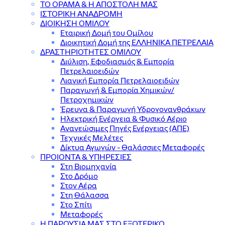
ΤΟ ΟΡΑΜΑ & Η ΑΠΟΣΤΟΛΗ ΜΑΣ
ΙΣΤΟΡΙΚΗ ΑΝΑΔΡΟΜΗ
ΔΙΟΙΚΗΣΗ ΟΜΙΛΟΥ
Εταιρική Δομή του Ομίλου
Διοικητική Δομή της ΕΛΛΗΝΙΚΑ ΠΕΤΡΕΛΑΙΑ
ΔΡΑΣΤΗΡΙΟΤΗΤΕΣ ΟΜΙΛΟΥ
Διύλιση, Εφοδιασμός & Εμπορία
Πετρελαιοειδών
Λιανική Εμπορία Πετρελαιοειδών
Παραγωγή & Εμπορία Χημικών/
Πετροχημικών
Έρευνα & Παραγωγή Υδρογονανθράκων
Ηλεκτρική Ενέργεια & Φυσικό Αέριο
Ανανεώσιμες Πηγές Ενέργειας (ΑΠΕ)
Τεχνικές Μελέτες
Δίκτυα Αγωγών - Θαλάσσιες Μεταφορές
ΠΡΟΙΟΝΤΑ & YΠΗΡΕΣΙΕΣ
Στη Βιομηχανία
Στο Δρόμο
Στον Αέρα
Στη Θάλασσα
Στο Σπίτι
Μεταφορές
Η ΠΑΡΟΥΣΙΑ ΜΑΣ ΣΤΟ ΕΞΩΤΕΡΙΚΟ