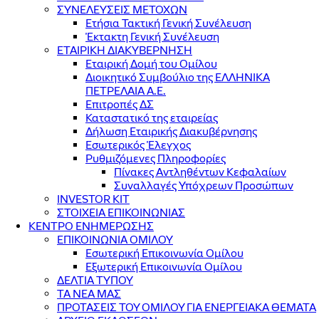
ΣΥΝΕΛΕΥΣΕΙΣ ΜΕΤΟΧΩΝ
Ετήσια Τακτική Γενική Συνέλευση
Έκτακτη Γενική Συνέλευση
ΕΤΑΙΡΙΚΗ ΔΙΑΚΥΒΕΡΝΗΣΗ
Εταιρική Δομή του Ομίλου
Διοικητικό Συμβούλιο της ΕΛΛΗΝΙΚΑ
ΠΕΤΡΕΛΑΙΑ Α.Ε.
Επιτροπές ΔΣ
Καταστατικό της εταιρείας
Δήλωση Εταιρικής Διακυβέρνησης
Εσωτερικός Έλεγχος
Ρυθμιζόμενες Πληροφορίες
Πίνακες Αντληθέντων Κεφαλαίων
Συναλλαγές Υπόχρεων Προσώπων
INVESTOR KIT
ΣΤΟΙΧΕΙΑ ΕΠΙΚΟΙΝΩΝΙΑΣ
ΚΕΝΤΡΟ ΕΝΗΜΕΡΩΣΗΣ
ΕΠΙΚΟΙΝΩΝΙΑ ΟΜΙΛΟΥ
Εσωτερική Επικοινωνία Ομίλου
Εξωτερική Επικοινωνία Ομίλου
ΔΕΛΤΙΑ ΤΥΠΟΥ
ΤΑ ΝΕΑ ΜΑΣ
ΠΡΟΤΑΣΕΙΣ ΤΟΥ ΟΜΙΛΟΥ ΓΙΑ ΕΝΕΡΓΕΙΑΚΑ ΘΕΜΑΤΑ