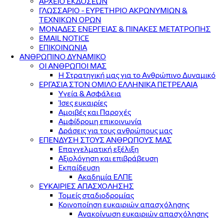
ΑΡΧΕΙΟ ΕΚΔΟΣΕΩΝ
ΓΛΩΣΣΑΡΙΟ - ΕΥΡΕΤΗΡΙΟ ΑΚΡΩΝΥΜΙΩΝ &
ΤΕΧΝΙΚΩΝ ΟΡΩΝ
ΜΟΝΑΔΕΣ ΕΝΕΡΓΕΙΑΣ & ΠΙΝΑΚΕΣ ΜΕΤΑΤΡΟΠΗΣ
EMAIL NOTICE
ΕΠΙΚΟΙΝΩΝΙΑ
ΑΝΘΡΩΠΙΝΟ ΔΥΝΑΜΙΚΟ
ΟΙ ΑΝΘΡΩΠΟΙ ΜΑΣ
Η Στρατηγική μας για το Ανθρώπινο Δυναμικό
ΕΡΓΑΣΙΑ ΣΤΟΝ ΟΜΙΛΟ ΕΛΛΗΝΙΚΑ ΠΕΤΡΕΛΑΙΑ
Υγεία & Ασφάλεια
Ίσες ευκαιρίες
Αμοιβές και Παροχές
Αμφίδρομη επικοινωνία
Δράσεις για τους ανθρώπους μας
ΕΠΕΝΔΥΣΗ ΣΤΟΥΣ ΑΝΘΡΩΠΟΥΣ ΜΑΣ
Επαγγελματική εξέλιξη
Αξιολόγηση και επιβράβευση
Εκπαίδευση
Ακαδημία ΕΛΠΕ
ΕΥΚΑΙΡΙΕΣ ΑΠΑΣΧΟΛΗΣΗΣ
Τομείς σταδιοδρομίας
Κοινοποίηση ευκαιριών απασχόλησης
Ανακοίνωση ευκαιριών απασχόλησης