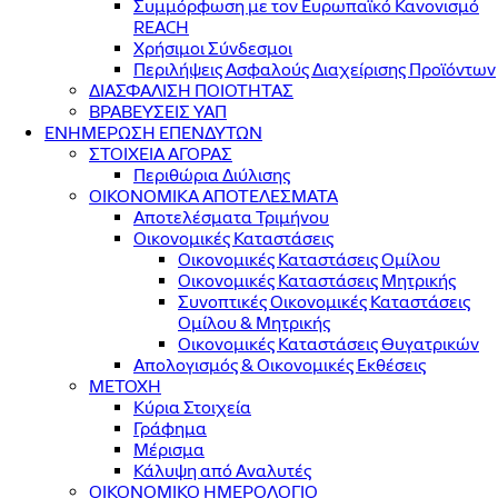
Συμμόρφωση με τον Ευρωπαϊκό Κανονισμό
REACH
Χρήσιμοι Σύνδεσμοι
Περιλήψεις Ασφαλούς Διαχείρισης Προϊόντων
ΔΙΑΣΦΑΛΙΣΗ ΠΟΙΟΤΗΤΑΣ
ΒΡΑΒΕΥΣΕΙΣ ΥΑΠ
ΕΝΗΜΕΡΩΣΗ ΕΠΕΝΔΥΤΩΝ
ΣΤΟΙΧΕΙΑ ΑΓΟΡΑΣ
Περιθώρια Διύλισης
ΟΙΚΟΝΟΜΙΚΑ ΑΠΟΤΕΛΕΣΜΑΤΑ
Αποτελέσματα Τριμήνου
Οικονομικές Καταστάσεις
Οικονομικές Καταστάσεις Ομίλου
Οικονομικές Καταστάσεις Μητρικής
Συνοπτικές Οικονομικές Καταστάσεις
Ομίλου & Μητρικής
Οικονομικές Καταστάσεις Θυγατρικών
Απολογισμός & Οικονομικές Εκθέσεις
ΜΕΤΟΧΗ
Κύρια Στοιχεία
Γράφημα
Μέρισμα
Κάλυψη από Αναλυτές
ΟΙΚΟΝΟΜΙΚΟ ΗΜΕΡΟΛΟΓΙΟ