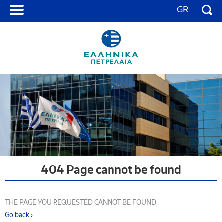
GR
404 Page cannot be found
THE PAGE YOU REQUESTED CANNOT BE FOUND
Go back ›