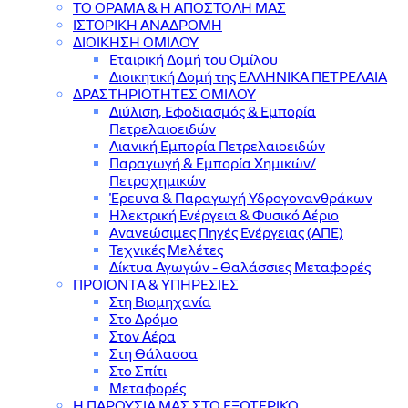
ΤΟ ΟΡΑΜΑ & Η ΑΠΟΣΤΟΛΗ ΜΑΣ
ΙΣΤΟΡΙΚΗ ΑΝΑΔΡΟΜΗ
ΔΙΟΙΚΗΣΗ ΟΜΙΛΟΥ
Εταιρική Δομή του Ομίλου
Διοικητική Δομή της ΕΛΛΗΝΙΚΑ ΠΕΤΡΕΛΑΙΑ
ΔΡΑΣΤΗΡΙΟΤΗΤΕΣ ΟΜΙΛΟΥ
Διύλιση, Εφοδιασμός & Εμπορία
Πετρελαιοειδών
Λιανική Εμπορία Πετρελαιοειδών
Παραγωγή & Εμπορία Χημικών/
Πετροχημικών
Έρευνα & Παραγωγή Υδρογονανθράκων
Ηλεκτρική Ενέργεια & Φυσικό Αέριο
Ανανεώσιμες Πηγές Ενέργειας (ΑΠΕ)
Τεχνικές Μελέτες
Δίκτυα Αγωγών - Θαλάσσιες Μεταφορές
ΠΡΟΙΟΝΤΑ & YΠΗΡΕΣΙΕΣ
Στη Βιομηχανία
Στο Δρόμο
Στον Αέρα
Στη Θάλασσα
Στο Σπίτι
Μεταφορές
Η ΠΑΡΟΥΣΙΑ ΜΑΣ ΣΤΟ ΕΞΩΤΕΡΙΚΟ