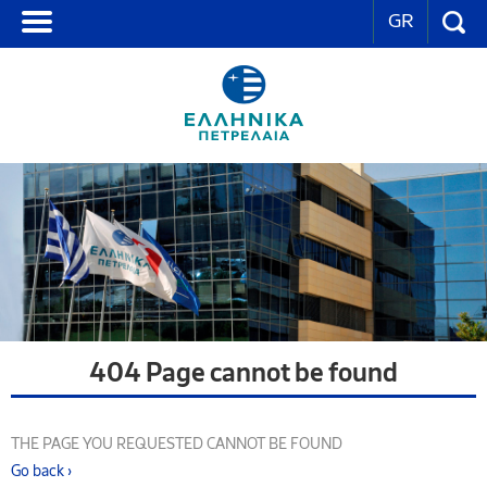
GR
404 Page cannot be found
THE PAGE YOU REQUESTED CANNOT BE FOUND
Go back ›