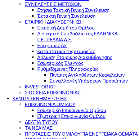
ΣΥΝΕΛΕΥΣΕΙΣ ΜΕΤΟΧΩΝ
Ετήσια Τακτική Γενική Συνέλευση
Έκτακτη Γενική Συνέλευση
ΕΤΑΙΡΙΚΗ ΔΙΑΚΥΒΕΡΝΗΣΗ
Εταιρική Δομή του Ομίλου
Διοικητικό Συμβούλιο της ΕΛΛΗΝΙΚΑ
ΠΕΤΡΕΛΑΙΑ Α.Ε.
Επιτροπές ΔΣ
Καταστατικό της εταιρείας
Δήλωση Εταιρικής Διακυβέρνησης
Εσωτερικός Έλεγχος
Ρυθμιζόμενες Πληροφορίες
Πίνακες Αντληθέντων Κεφαλαίων
Συναλλαγές Υπόχρεων Προσώπων
INVESTOR KIT
ΣΤΟΙΧΕΙΑ ΕΠΙΚΟΙΝΩΝΙΑΣ
ΚΕΝΤΡΟ ΕΝΗΜΕΡΩΣΗΣ
ΕΠΙΚΟΙΝΩΝΙΑ ΟΜΙΛΟΥ
Εσωτερική Επικοινωνία Ομίλου
Εξωτερική Επικοινωνία Ομίλου
ΔΕΛΤΙΑ ΤΥΠΟΥ
ΤΑ ΝΕΑ ΜΑΣ
ΠΡΟΤΑΣΕΙΣ ΤΟΥ ΟΜΙΛΟΥ ΓΙΑ ΕΝΕΡΓΕΙΑΚΑ ΘΕΜΑΤΑ