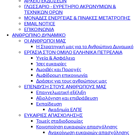
ΑΡΧΕΙΟ ΕΚΔΟΣΕΩΝ
ΓΛΩΣΣΑΡΙΟ - ΕΥΡΕΤΗΡΙΟ ΑΚΡΩΝΥΜΙΩΝ &
ΤΕΧΝΙΚΩΝ ΟΡΩΝ
ΜΟΝΑΔΕΣ ΕΝΕΡΓΕΙΑΣ & ΠΙΝΑΚΕΣ ΜΕΤΑΤΡΟΠΗΣ
EMAIL NOTICE
ΕΠΙΚΟΙΝΩΝΙΑ
ΑΝΘΡΩΠΙΝΟ ΔΥΝΑΜΙΚΟ
ΟΙ ΑΝΘΡΩΠΟΙ ΜΑΣ
Η Στρατηγική μας για το Ανθρώπινο Δυναμικό
ΕΡΓΑΣΙΑ ΣΤΟΝ ΟΜΙΛΟ ΕΛΛΗΝΙΚΑ ΠΕΤΡΕΛΑΙΑ
Υγεία & Ασφάλεια
Ίσες ευκαιρίες
Αμοιβές και Παροχές
Αμφίδρομη επικοινωνία
Δράσεις για τους ανθρώπους μας
ΕΠΕΝΔΥΣΗ ΣΤΟΥΣ ΑΝΘΡΩΠΟΥΣ ΜΑΣ
Επαγγελματική εξέλιξη
Αξιολόγηση και επιβράβευση
Εκπαίδευση
Ακαδημία ΕΛΠΕ
ΕΥΚΑΙΡΙΕΣ ΑΠΑΣΧΟΛΗΣΗΣ
Τομείς σταδιοδρομίας
Κοινοποίηση ευκαιριών απασχόλησης
Ανακοίνωση ευκαιριών απασχόλησης