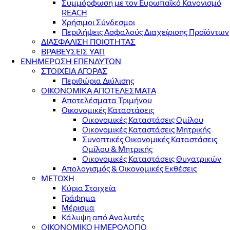
Συμμόρφωση με τον Ευρωπαϊκό Κανονισμό
REACH
Χρήσιμοι Σύνδεσμοι
Περιλήψεις Ασφαλούς Διαχείρισης Προϊόντων
ΔΙΑΣΦΑΛΙΣΗ ΠΟΙΟΤΗΤΑΣ
ΒΡΑΒΕΥΣΕΙΣ ΥΑΠ
ΕΝΗΜΕΡΩΣΗ ΕΠΕΝΔΥΤΩΝ
ΣΤΟΙΧΕΙΑ ΑΓΟΡΑΣ
Περιθώρια Διύλισης
ΟΙΚΟΝΟΜΙΚΑ ΑΠΟΤΕΛΕΣΜΑΤΑ
Αποτελέσματα Τριμήνου
Οικονομικές Καταστάσεις
Οικονομικές Καταστάσεις Ομίλου
Οικονομικές Καταστάσεις Μητρικής
Συνοπτικές Οικονομικές Καταστάσεις
Ομίλου & Μητρικής
Οικονομικές Καταστάσεις Θυγατρικών
Απολογισμός & Οικονομικές Εκθέσεις
ΜΕΤΟΧΗ
Κύρια Στοιχεία
Γράφημα
Μέρισμα
Κάλυψη από Αναλυτές
ΟΙΚΟΝΟΜΙΚΟ ΗΜΕΡΟΛΟΓΙΟ