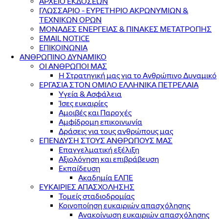
ΑΡΧΕΙΟ ΕΚΔΟΣΕΩΝ
ΓΛΩΣΣΑΡΙΟ - ΕΥΡΕΤΗΡΙΟ ΑΚΡΩΝΥΜΙΩΝ &
ΤΕΧΝΙΚΩΝ ΟΡΩΝ
ΜΟΝΑΔΕΣ ΕΝΕΡΓΕΙΑΣ & ΠΙΝΑΚΕΣ ΜΕΤΑΤΡΟΠΗΣ
EMAIL NOTICE
ΕΠΙΚΟΙΝΩΝΙΑ
ΑΝΘΡΩΠΙΝΟ ΔΥΝΑΜΙΚΟ
ΟΙ ΑΝΘΡΩΠΟΙ ΜΑΣ
Η Στρατηγική μας για το Ανθρώπινο Δυναμικό
ΕΡΓΑΣΙΑ ΣΤΟΝ ΟΜΙΛΟ ΕΛΛΗΝΙΚΑ ΠΕΤΡΕΛΑΙΑ
Υγεία & Ασφάλεια
Ίσες ευκαιρίες
Αμοιβές και Παροχές
Αμφίδρομη επικοινωνία
Δράσεις για τους ανθρώπους μας
ΕΠΕΝΔΥΣΗ ΣΤΟΥΣ ΑΝΘΡΩΠΟΥΣ ΜΑΣ
Επαγγελματική εξέλιξη
Αξιολόγηση και επιβράβευση
Εκπαίδευση
Ακαδημία ΕΛΠΕ
ΕΥΚΑΙΡΙΕΣ ΑΠΑΣΧΟΛΗΣΗΣ
Τομείς σταδιοδρομίας
Κοινοποίηση ευκαιριών απασχόλησης
Ανακοίνωση ευκαιριών απασχόλησης