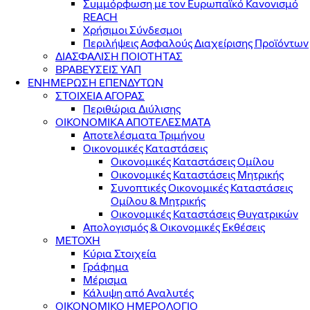
Συμμόρφωση με τον Ευρωπαϊκό Κανονισμό
REACH
Χρήσιμοι Σύνδεσμοι
Περιλήψεις Ασφαλούς Διαχείρισης Προϊόντων
ΔΙΑΣΦΑΛΙΣΗ ΠΟΙΟΤΗΤΑΣ
ΒΡΑΒΕΥΣΕΙΣ ΥΑΠ
ΕΝΗΜΕΡΩΣΗ ΕΠΕΝΔΥΤΩΝ
ΣΤΟΙΧΕΙΑ ΑΓΟΡΑΣ
Περιθώρια Διύλισης
ΟΙΚΟΝΟΜΙΚΑ ΑΠΟΤΕΛΕΣΜΑΤΑ
Αποτελέσματα Τριμήνου
Οικονομικές Καταστάσεις
Οικονομικές Καταστάσεις Ομίλου
Οικονομικές Καταστάσεις Μητρικής
Συνοπτικές Οικονομικές Καταστάσεις
Ομίλου & Μητρικής
Οικονομικές Καταστάσεις Θυγατρικών
Απολογισμός & Οικονομικές Εκθέσεις
ΜΕΤΟΧΗ
Κύρια Στοιχεία
Γράφημα
Μέρισμα
Κάλυψη από Αναλυτές
ΟΙΚΟΝΟΜΙΚΟ ΗΜΕΡΟΛΟΓΙΟ