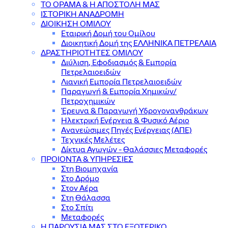
ΤΟ ΟΡΑΜΑ & Η ΑΠΟΣΤΟΛΗ ΜΑΣ
ΙΣΤΟΡΙΚΗ ΑΝΑΔΡΟΜΗ
ΔΙΟΙΚΗΣΗ ΟΜΙΛΟΥ
Εταιρική Δομή του Ομίλου
Διοικητική Δομή της ΕΛΛΗΝΙΚΑ ΠΕΤΡΕΛΑΙΑ
ΔΡΑΣΤΗΡΙΟΤΗΤΕΣ ΟΜΙΛΟΥ
Διύλιση, Εφοδιασμός & Εμπορία
Πετρελαιοειδών
Λιανική Εμπορία Πετρελαιοειδών
Παραγωγή & Εμπορία Χημικών/
Πετροχημικών
Έρευνα & Παραγωγή Υδρογονανθράκων
Ηλεκτρική Ενέργεια & Φυσικό Αέριο
Ανανεώσιμες Πηγές Ενέργειας (ΑΠΕ)
Τεχνικές Μελέτες
Δίκτυα Αγωγών - Θαλάσσιες Μεταφορές
ΠΡΟΙΟΝΤΑ & YΠΗΡΕΣΙΕΣ
Στη Βιομηχανία
Στο Δρόμο
Στον Αέρα
Στη Θάλασσα
Στο Σπίτι
Μεταφορές
Η ΠΑΡΟΥΣΙΑ ΜΑΣ ΣΤΟ ΕΞΩΤΕΡΙΚΟ