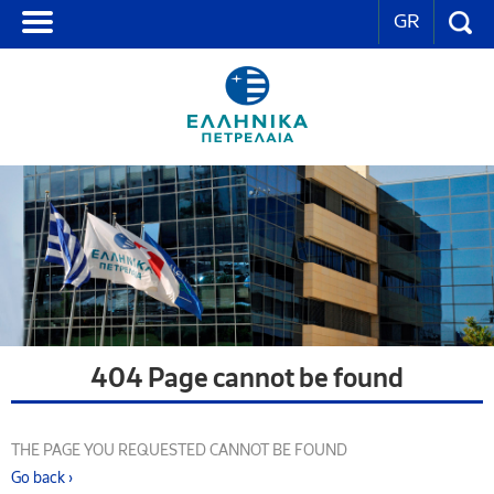
GR
404 Page cannot be found
THE PAGE YOU REQUESTED CANNOT BE FOUND
Go back ›