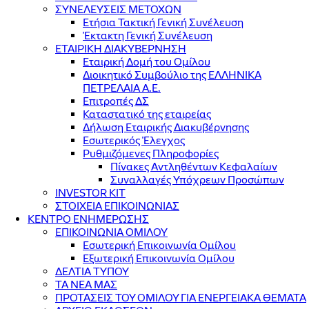
ΣΥΝΕΛΕΥΣΕΙΣ ΜΕΤΟΧΩΝ
Ετήσια Τακτική Γενική Συνέλευση
Έκτακτη Γενική Συνέλευση
ΕΤΑΙΡΙΚΗ ΔΙΑΚΥΒΕΡΝΗΣΗ
Εταιρική Δομή του Ομίλου
Διοικητικό Συμβούλιο της ΕΛΛΗΝΙΚΑ
ΠΕΤΡΕΛΑΙΑ Α.Ε.
Επιτροπές ΔΣ
Καταστατικό της εταιρείας
Δήλωση Εταιρικής Διακυβέρνησης
Εσωτερικός Έλεγχος
Ρυθμιζόμενες Πληροφορίες
Πίνακες Αντληθέντων Κεφαλαίων
Συναλλαγές Υπόχρεων Προσώπων
INVESTOR KIT
ΣΤΟΙΧΕΙΑ ΕΠΙΚΟΙΝΩΝΙΑΣ
ΚΕΝΤΡΟ ΕΝΗΜΕΡΩΣΗΣ
ΕΠΙΚΟΙΝΩΝΙΑ ΟΜΙΛΟΥ
Εσωτερική Επικοινωνία Ομίλου
Εξωτερική Επικοινωνία Ομίλου
ΔΕΛΤΙΑ ΤΥΠΟΥ
ΤΑ ΝΕΑ ΜΑΣ
ΠΡΟΤΑΣΕΙΣ ΤΟΥ ΟΜΙΛΟΥ ΓΙΑ ΕΝΕΡΓΕΙΑΚΑ ΘΕΜΑΤΑ