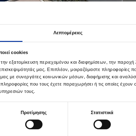
Λεπτομέρειες
οιεί cookies
 την εξατομίκευση περιεχομένου και διαφημίσεων, την παροχή
 επισκεψιμότητάς μας. Επιπλέον, μοιραζόμαστε πληροφορίες π
ΠΡΟΣΘΗΚΗ ΣΤΑ DOWNLOADS
ό μας με συνεργάτες κοινωνικών μέσων, διαφήμισης και αναλύσ
Elpedison BV
 πληροφορίες που τους έχετε παραχωρήσει ή τις οποίες έχουν σ
υπηρεσιών τους.
Μονάδα Ηλεκτροπαραγωγής στη Θε
Προτίμησης
Στατιστικά
ΤΙΚΟ ΥΛΙΚΟ