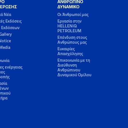
ΡΟ
ΑΝΘΡΩΠΙΝΟ
ΕΡΩΣΗΣ
ΔΥΝΑΜΙΚΟ
κά Νέα
Οι Άνθρωποί μας
κές Εκδόσεις
Εργασία στην
HELLENiQ
ο Εκδόσεων
PETROLEUM
Gallery
Επένδυση στους
Notice
Ανθρώπους μας
 Media
Ευκαιρίες
Απασχόλησης
Επικοινωνία με τη
νωνία
Διεύθυνση
ς ενέργειας
Ανθρώπινου
κες
Δυναμικού Ομίλου
ροπής
ασία
ένων
πικού
τήρα