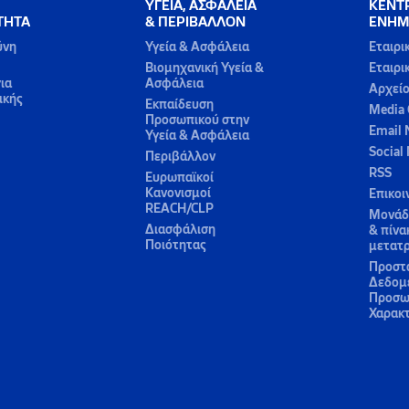
ΥΓΕΙΑ, ΑΣΦΑΛΕΙΑ
ΚΕΝΤ
ΤΗΤΑ
& ΠΕΡΙΒΑΛΛΟΝ
ΕΝΗΜ
ύνη
Υγεία & Ασφάλεια
Εταιρι
Βιομηχανική Υγεία &
Εταιρι
ια
Ασφάλεια
Αρχεί
ικής
Εκπαίδευση
Media 
Προσωπικού στην
Email 
Υγεία & Ασφάλεια
Social
Περιβάλλον
RSS
Ευρωπαϊκοί
Κανονισμοί
Επικοι
REACH/CLP
Μονάδε
Διασφάλιση
& πίνα
Ποιότητας
μετατ
Προστ
Δεδομ
Προσω
Χαρακ