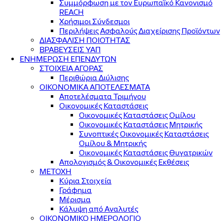
Συμμόρφωση με τον Ευρωπαϊκό Κανονισμό
REACH
Χρήσιμοι Σύνδεσμοι
Περιλήψεις Ασφαλούς Διαχείρισης Προϊόντων
ΔΙΑΣΦΑΛΙΣΗ ΠΟΙΟΤΗΤΑΣ
ΒΡΑΒΕΥΣΕΙΣ ΥΑΠ
ΕΝΗΜΕΡΩΣΗ ΕΠΕΝΔΥΤΩΝ
ΣΤΟΙΧΕΙΑ ΑΓΟΡΑΣ
Περιθώρια Διύλισης
ΟΙΚΟΝΟΜΙΚΑ ΑΠΟΤΕΛΕΣΜΑΤΑ
Αποτελέσματα Τριμήνου
Οικονομικές Καταστάσεις
Οικονομικές Καταστάσεις Ομίλου
Οικονομικές Καταστάσεις Μητρικής
Συνοπτικές Οικονομικές Καταστάσεις
Ομίλου & Μητρικής
Οικονομικές Καταστάσεις Θυγατρικών
Απολογισμός & Οικονομικές Εκθέσεις
ΜΕΤΟΧΗ
Κύρια Στοιχεία
Γράφημα
Μέρισμα
Κάλυψη από Αναλυτές
ΟΙΚΟΝΟΜΙΚΟ ΗΜΕΡΟΛΟΓΙΟ