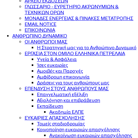
ΑΡΧΕΙΟ ΕΚΔΟΣΕΩΝ
ΓΛΩΣΣΑΡΙΟ - ΕΥΡΕΤΗΡΙΟ ΑΚΡΩΝΥΜΙΩΝ &
ΤΕΧΝΙΚΩΝ ΟΡΩΝ
ΜΟΝΑΔΕΣ ΕΝΕΡΓΕΙΑΣ & ΠΙΝΑΚΕΣ ΜΕΤΑΤΡΟΠΗΣ
EMAIL NOTICE
ΕΠΙΚΟΙΝΩΝΙΑ
ΑΝΘΡΩΠΙΝΟ ΔΥΝΑΜΙΚΟ
ΟΙ ΑΝΘΡΩΠΟΙ ΜΑΣ
Η Στρατηγική μας για το Ανθρώπινο Δυναμικό
ΕΡΓΑΣΙΑ ΣΤΟΝ ΟΜΙΛΟ ΕΛΛΗΝΙΚΑ ΠΕΤΡΕΛΑΙΑ
Υγεία & Ασφάλεια
Ίσες ευκαιρίες
Αμοιβές και Παροχές
Αμφίδρομη επικοινωνία
Δράσεις για τους ανθρώπους μας
ΕΠΕΝΔΥΣΗ ΣΤΟΥΣ ΑΝΘΡΩΠΟΥΣ ΜΑΣ
Επαγγελματική εξέλιξη
Αξιολόγηση και επιβράβευση
Εκπαίδευση
Ακαδημία ΕΛΠΕ
ΕΥΚΑΙΡΙΕΣ ΑΠΑΣΧΟΛΗΣΗΣ
Τομείς σταδιοδρομίας
Κοινοποίηση ευκαιριών απασχόλησης
Ανακοίνωση ευκαιριών απασχόλησης