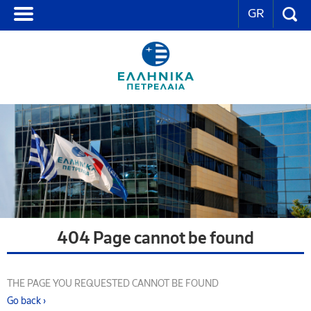
GR
404 Page cannot be found
THE PAGE YOU REQUESTED CANNOT BE FOUND
Go back ›