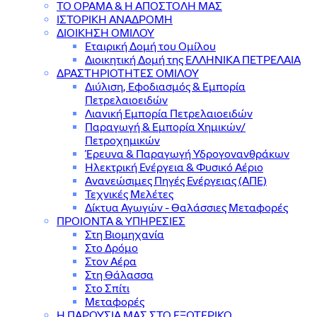
ΤΟ ΟΡΑΜΑ & Η ΑΠΟΣΤΟΛΗ ΜΑΣ
ΙΣΤΟΡΙΚΗ ΑΝΑΔΡΟΜΗ
ΔΙΟΙΚΗΣΗ ΟΜΙΛΟΥ
Εταιρική Δομή του Ομίλου
Διοικητική Δομή της ΕΛΛΗΝΙΚΑ ΠΕΤΡΕΛΑΙΑ
ΔΡΑΣΤΗΡΙΟΤΗΤΕΣ ΟΜΙΛΟΥ
Διύλιση, Εφοδιασμός & Εμπορία
Πετρελαιοειδών
Λιανική Εμπορία Πετρελαιοειδών
Παραγωγή & Εμπορία Χημικών/
Πετροχημικών
Έρευνα & Παραγωγή Υδρογονανθράκων
Ηλεκτρική Ενέργεια & Φυσικό Αέριο
Ανανεώσιμες Πηγές Ενέργειας (ΑΠΕ)
Τεχνικές Μελέτες
Δίκτυα Αγωγών - Θαλάσσιες Μεταφορές
ΠΡΟΙΟΝΤΑ & YΠΗΡΕΣΙΕΣ
Στη Βιομηχανία
Στο Δρόμο
Στον Αέρα
Στη Θάλασσα
Στο Σπίτι
Μεταφορές
Η ΠΑΡΟΥΣΙΑ ΜΑΣ ΣΤΟ ΕΞΩΤΕΡΙΚΟ