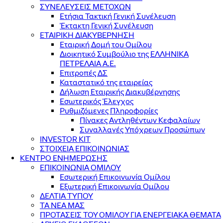
ΣΥΝΕΛΕΥΣΕΙΣ ΜΕΤΟΧΩΝ
Ετήσια Τακτική Γενική Συνέλευση
Έκτακτη Γενική Συνέλευση
ΕΤΑΙΡΙΚΗ ΔΙΑΚΥΒΕΡΝΗΣΗ
Εταιρική Δομή του Ομίλου
Διοικητικό Συμβούλιο της ΕΛΛΗΝΙΚΑ
ΠΕΤΡΕΛΑΙΑ Α.Ε.
Επιτροπές ΔΣ
Καταστατικό της εταιρείας
Δήλωση Εταιρικής Διακυβέρνησης
Εσωτερικός Έλεγχος
Ρυθμιζόμενες Πληροφορίες
Πίνακες Αντληθέντων Κεφαλαίων
Συναλλαγές Υπόχρεων Προσώπων
INVESTOR KIT
ΣΤΟΙΧΕΙΑ ΕΠΙΚΟΙΝΩΝΙΑΣ
ΚΕΝΤΡΟ ΕΝΗΜΕΡΩΣΗΣ
ΕΠΙΚΟΙΝΩΝΙΑ ΟΜΙΛΟΥ
Εσωτερική Επικοινωνία Ομίλου
Εξωτερική Επικοινωνία Ομίλου
ΔΕΛΤΙΑ ΤΥΠΟΥ
ΤΑ ΝΕΑ ΜΑΣ
ΠΡΟΤΑΣΕΙΣ ΤΟΥ ΟΜΙΛΟΥ ΓΙΑ ΕΝΕΡΓΕΙΑΚΑ ΘΕΜΑΤΑ