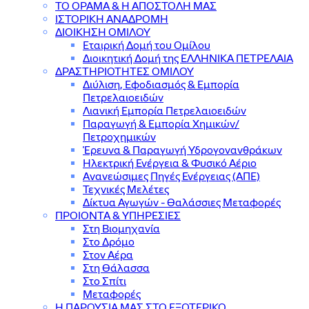
ΤΟ ΟΡΑΜΑ & Η ΑΠΟΣΤΟΛΗ ΜΑΣ
ΙΣΤΟΡΙΚΗ ΑΝΑΔΡΟΜΗ
ΔΙΟΙΚΗΣΗ ΟΜΙΛΟΥ
Εταιρική Δομή του Ομίλου
Διοικητική Δομή της ΕΛΛΗΝΙΚΑ ΠΕΤΡΕΛΑΙΑ
ΔΡΑΣΤΗΡΙΟΤΗΤΕΣ ΟΜΙΛΟΥ
Διύλιση, Εφοδιασμός & Εμπορία
Πετρελαιοειδών
Λιανική Εμπορία Πετρελαιοειδών
Παραγωγή & Εμπορία Χημικών/
Πετροχημικών
Έρευνα & Παραγωγή Υδρογονανθράκων
Ηλεκτρική Ενέργεια & Φυσικό Αέριο
Ανανεώσιμες Πηγές Ενέργειας (ΑΠΕ)
Τεχνικές Μελέτες
Δίκτυα Αγωγών - Θαλάσσιες Μεταφορές
ΠΡΟΙΟΝΤΑ & YΠΗΡΕΣΙΕΣ
Στη Βιομηχανία
Στο Δρόμο
Στον Αέρα
Στη Θάλασσα
Στο Σπίτι
Μεταφορές
Η ΠΑΡΟΥΣΙΑ ΜΑΣ ΣΤΟ ΕΞΩΤΕΡΙΚΟ