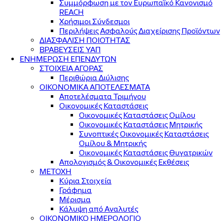
Συμμόρφωση με τον Ευρωπαϊκό Κανονισμό
REACH
Χρήσιμοι Σύνδεσμοι
Περιλήψεις Ασφαλούς Διαχείρισης Προϊόντων
ΔΙΑΣΦΑΛΙΣΗ ΠΟΙΟΤΗΤΑΣ
ΒΡΑΒΕΥΣΕΙΣ ΥΑΠ
ΕΝΗΜΕΡΩΣΗ ΕΠΕΝΔΥΤΩΝ
ΣΤΟΙΧΕΙΑ ΑΓΟΡΑΣ
Περιθώρια Διύλισης
ΟΙΚΟΝΟΜΙΚΑ ΑΠΟΤΕΛΕΣΜΑΤΑ
Αποτελέσματα Τριμήνου
Οικονομικές Καταστάσεις
Οικονομικές Καταστάσεις Ομίλου
Οικονομικές Καταστάσεις Μητρικής
Συνοπτικές Οικονομικές Καταστάσεις
Ομίλου & Μητρικής
Οικονομικές Καταστάσεις Θυγατρικών
Απολογισμός & Οικονομικές Εκθέσεις
ΜΕΤΟΧΗ
Κύρια Στοιχεία
Γράφημα
Μέρισμα
Κάλυψη από Αναλυτές
ΟΙΚΟΝΟΜΙΚΟ ΗΜΕΡΟΛΟΓΙΟ