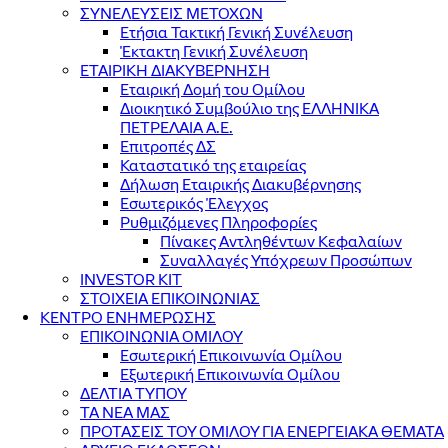
ΣΥΝΕΛΕΥΣΕΙΣ ΜΕΤΟΧΩΝ
Ετήσια Τακτική Γενική Συνέλευση
Έκτακτη Γενική Συνέλευση
ΕΤΑΙΡΙΚΗ ΔΙΑΚΥΒΕΡΝΗΣΗ
Εταιρική Δομή του Ομίλου
Διοικητικό Συμβούλιο της ΕΛΛΗΝΙΚΑ
ΠΕΤΡΕΛΑΙΑ Α.Ε.
Επιτροπές ΔΣ
Καταστατικό της εταιρείας
Δήλωση Εταιρικής Διακυβέρνησης
Εσωτερικός Έλεγχος
Ρυθμιζόμενες Πληροφορίες
Πίνακες Αντληθέντων Κεφαλαίων
Συναλλαγές Υπόχρεων Προσώπων
INVESTOR KIT
ΣΤΟΙΧΕΙΑ ΕΠΙΚΟΙΝΩΝΙΑΣ
ΚΕΝΤΡΟ ΕΝΗΜΕΡΩΣΗΣ
ΕΠΙΚΟΙΝΩΝΙΑ ΟΜΙΛΟΥ
Εσωτερική Επικοινωνία Ομίλου
Εξωτερική Επικοινωνία Ομίλου
ΔΕΛΤΙΑ ΤΥΠΟΥ
ΤΑ ΝΕΑ ΜΑΣ
ΠΡΟΤΑΣΕΙΣ ΤΟΥ ΟΜΙΛΟΥ ΓΙΑ ΕΝΕΡΓΕΙΑΚΑ ΘΕΜΑΤΑ