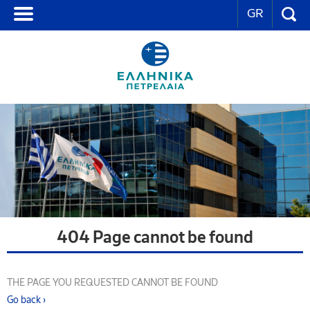
GR
404 Page cannot be found
THE PAGE YOU REQUESTED CANNOT BE FOUND
Go back ›