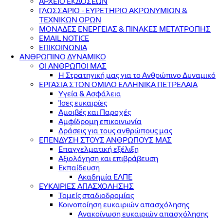
ΑΡΧΕΙΟ ΕΚΔΟΣΕΩΝ
ΓΛΩΣΣΑΡΙΟ - ΕΥΡΕΤΗΡΙΟ ΑΚΡΩΝΥΜΙΩΝ &
ΤΕΧΝΙΚΩΝ ΟΡΩΝ
ΜΟΝΑΔΕΣ ΕΝΕΡΓΕΙΑΣ & ΠΙΝΑΚΕΣ ΜΕΤΑΤΡΟΠΗΣ
EMAIL NOTICE
ΕΠΙΚΟΙΝΩΝΙΑ
ΑΝΘΡΩΠΙΝΟ ΔΥΝΑΜΙΚΟ
ΟΙ ΑΝΘΡΩΠΟΙ ΜΑΣ
Η Στρατηγική μας για το Ανθρώπινο Δυναμικό
ΕΡΓΑΣΙΑ ΣΤΟΝ ΟΜΙΛΟ ΕΛΛΗΝΙΚΑ ΠΕΤΡΕΛΑΙΑ
Υγεία & Ασφάλεια
Ίσες ευκαιρίες
Αμοιβές και Παροχές
Αμφίδρομη επικοινωνία
Δράσεις για τους ανθρώπους μας
ΕΠΕΝΔΥΣΗ ΣΤΟΥΣ ΑΝΘΡΩΠΟΥΣ ΜΑΣ
Επαγγελματική εξέλιξη
Αξιολόγηση και επιβράβευση
Εκπαίδευση
Ακαδημία ΕΛΠΕ
ΕΥΚΑΙΡΙΕΣ ΑΠΑΣΧΟΛΗΣΗΣ
Τομείς σταδιοδρομίας
Κοινοποίηση ευκαιριών απασχόλησης
Ανακοίνωση ευκαιριών απασχόλησης