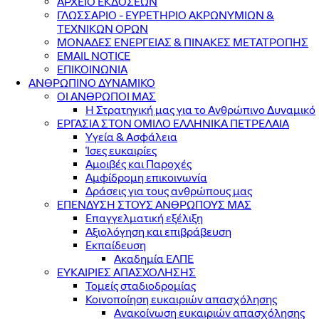
ΑΡΧΕΙΟ ΕΚΔΟΣΕΩΝ
ΓΛΩΣΣΑΡΙΟ - ΕΥΡΕΤΗΡΙΟ ΑΚΡΩΝΥΜΙΩΝ &
ΤΕΧΝΙΚΩΝ ΟΡΩΝ
ΜΟΝΑΔΕΣ ΕΝΕΡΓΕΙΑΣ & ΠΙΝΑΚΕΣ ΜΕΤΑΤΡΟΠΗΣ
EMAIL NOTICE
ΕΠΙΚΟΙΝΩΝΙΑ
ΑΝΘΡΩΠΙΝΟ ΔΥΝΑΜΙΚΟ
ΟΙ ΑΝΘΡΩΠΟΙ ΜΑΣ
Η Στρατηγική μας για το Ανθρώπινο Δυναμικό
ΕΡΓΑΣΙΑ ΣΤΟΝ ΟΜΙΛΟ ΕΛΛΗΝΙΚΑ ΠΕΤΡΕΛΑΙΑ
Υγεία & Ασφάλεια
Ίσες ευκαιρίες
Αμοιβές και Παροχές
Αμφίδρομη επικοινωνία
Δράσεις για τους ανθρώπους μας
ΕΠΕΝΔΥΣΗ ΣΤΟΥΣ ΑΝΘΡΩΠΟΥΣ ΜΑΣ
Επαγγελματική εξέλιξη
Αξιολόγηση και επιβράβευση
Εκπαίδευση
Ακαδημία ΕΛΠΕ
ΕΥΚΑΙΡΙΕΣ ΑΠΑΣΧΟΛΗΣΗΣ
Τομείς σταδιοδρομίας
Κοινοποίηση ευκαιριών απασχόλησης
Ανακοίνωση ευκαιριών απασχόλησης