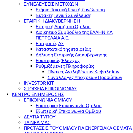
ΣΥΝΕΛΕΥΣΕΙΣ ΜΕΤΟΧΩΝ
Ετήσια Τακτική Γενική Συνέλευση
Έκτακτη Γενική Συνέλευση
ΕΤΑΙΡΙΚΗ ΔΙΑΚΥΒΕΡΝΗΣΗ
Εταιρική Δομή του Ομίλου
Διοικητικό Συμβούλιο της ΕΛΛΗΝΙΚΑ
ΠΕΤΡΕΛΑΙΑ Α.Ε.
Επιτροπές ΔΣ
Καταστατικό της εταιρείας
Δήλωση Εταιρικής Διακυβέρνησης
Εσωτερικός Έλεγχος
Ρυθμιζόμενες Πληροφορίες
Πίνακες Αντληθέντων Κεφαλαίων
Συναλλαγές Υπόχρεων Προσώπων
INVESTOR KIT
ΣΤΟΙΧΕΙΑ ΕΠΙΚΟΙΝΩΝΙΑΣ
ΚΕΝΤΡΟ ΕΝΗΜΕΡΩΣΗΣ
ΕΠΙΚΟΙΝΩΝΙΑ ΟΜΙΛΟΥ
Εσωτερική Επικοινωνία Ομίλου
Εξωτερική Επικοινωνία Ομίλου
ΔΕΛΤΙΑ ΤΥΠΟΥ
ΤΑ ΝΕΑ ΜΑΣ
ΠΡΟΤΑΣΕΙΣ ΤΟΥ ΟΜΙΛΟΥ ΓΙΑ ΕΝΕΡΓΕΙΑΚΑ ΘΕΜΑΤΑ