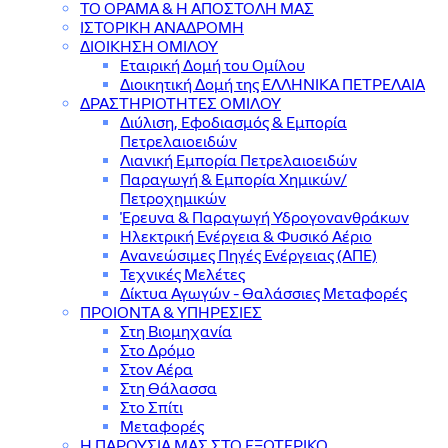
ΤΟ ΟΡΑΜΑ & Η ΑΠΟΣΤΟΛΗ ΜΑΣ
ΙΣΤΟΡΙΚΗ ΑΝΑΔΡΟΜΗ
ΔΙΟΙΚΗΣΗ ΟΜΙΛΟΥ
Εταιρική Δομή του Ομίλου
Διοικητική Δομή της ΕΛΛΗΝΙΚΑ ΠΕΤΡΕΛΑΙΑ
ΔΡΑΣΤΗΡΙΟΤΗΤΕΣ ΟΜΙΛΟΥ
Διύλιση, Εφοδιασμός & Εμπορία
Πετρελαιοειδών
Λιανική Εμπορία Πετρελαιοειδών
Παραγωγή & Εμπορία Χημικών/
Πετροχημικών
Έρευνα & Παραγωγή Υδρογονανθράκων
Ηλεκτρική Ενέργεια & Φυσικό Αέριο
Ανανεώσιμες Πηγές Ενέργειας (ΑΠΕ)
Τεχνικές Μελέτες
Δίκτυα Αγωγών - Θαλάσσιες Μεταφορές
ΠΡΟΙΟΝΤΑ & YΠΗΡΕΣΙΕΣ
Στη Βιομηχανία
Στο Δρόμο
Στον Αέρα
Στη Θάλασσα
Στο Σπίτι
Μεταφορές
Η ΠΑΡΟΥΣΙΑ ΜΑΣ ΣΤΟ ΕΞΩΤΕΡΙΚΟ