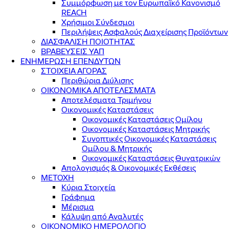
Συμμόρφωση με τον Ευρωπαϊκό Κανονισμό
REACH
Χρήσιμοι Σύνδεσμοι
Περιλήψεις Ασφαλούς Διαχείρισης Προϊόντων
ΔΙΑΣΦΑΛΙΣΗ ΠΟΙΟΤΗΤΑΣ
ΒΡΑΒΕΥΣΕΙΣ ΥΑΠ
ΕΝΗΜΕΡΩΣΗ ΕΠΕΝΔΥΤΩΝ
ΣΤΟΙΧΕΙΑ ΑΓΟΡΑΣ
Περιθώρια Διύλισης
ΟΙΚΟΝΟΜΙΚΑ ΑΠΟΤΕΛΕΣΜΑΤΑ
Αποτελέσματα Τριμήνου
Οικονομικές Καταστάσεις
Οικονομικές Καταστάσεις Ομίλου
Οικονομικές Καταστάσεις Μητρικής
Συνοπτικές Οικονομικές Καταστάσεις
Ομίλου & Μητρικής
Οικονομικές Καταστάσεις Θυγατρικών
Απολογισμός & Οικονομικές Εκθέσεις
ΜΕΤΟΧΗ
Κύρια Στοιχεία
Γράφημα
Μέρισμα
Κάλυψη από Αναλυτές
ΟΙΚΟΝΟΜΙΚΟ ΗΜΕΡΟΛΟΓΙΟ