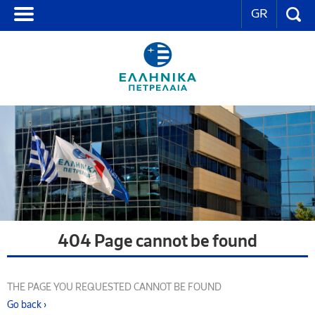
GR
404 Page cannot be found
THE PAGE YOU REQUESTED CANNOT BE FOUND
Go back ›