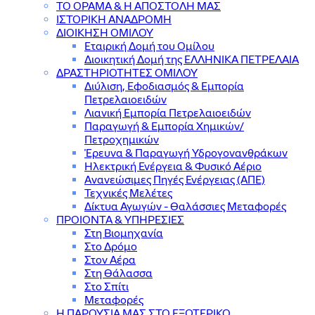
ΤΟ ΟΡΑΜΑ & Η ΑΠΟΣΤΟΛΗ ΜΑΣ
ΙΣΤΟΡΙΚΗ ΑΝΑΔΡΟΜΗ
ΔΙΟΙΚΗΣΗ ΟΜΙΛΟΥ
Εταιρική Δομή του Ομίλου
Διοικητική Δομή της ΕΛΛΗΝΙΚΑ ΠΕΤΡΕΛΑΙΑ
ΔΡΑΣΤΗΡΙΟΤΗΤΕΣ ΟΜΙΛΟΥ
Διύλιση, Εφοδιασμός & Εμπορία
Πετρελαιοειδών
Λιανική Εμπορία Πετρελαιοειδών
Παραγωγή & Εμπορία Χημικών/
Πετροχημικών
Έρευνα & Παραγωγή Υδρογονανθράκων
Ηλεκτρική Ενέργεια & Φυσικό Αέριο
Ανανεώσιμες Πηγές Ενέργειας (ΑΠΕ)
Τεχνικές Μελέτες
Δίκτυα Αγωγών - Θαλάσσιες Μεταφορές
ΠΡΟΙΟΝΤΑ & YΠΗΡΕΣΙΕΣ
Στη Βιομηχανία
Στο Δρόμο
Στον Αέρα
Στη Θάλασσα
Στο Σπίτι
Μεταφορές
Η ΠΑΡΟΥΣΙΑ ΜΑΣ ΣΤΟ ΕΞΩΤΕΡΙΚΟ