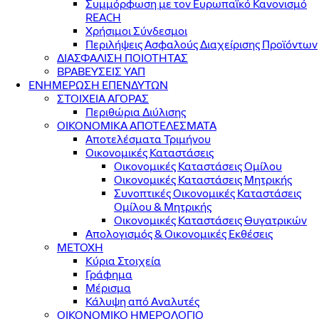
Συμμόρφωση με τον Ευρωπαϊκό Κανονισμό
REACH
Χρήσιμοι Σύνδεσμοι
Περιλήψεις Ασφαλούς Διαχείρισης Προϊόντων
ΔΙΑΣΦΑΛΙΣΗ ΠΟΙΟΤΗΤΑΣ
ΒΡΑΒΕΥΣΕΙΣ ΥΑΠ
ΕΝΗΜΕΡΩΣΗ ΕΠΕΝΔΥΤΩΝ
ΣΤΟΙΧΕΙΑ ΑΓΟΡΑΣ
Περιθώρια Διύλισης
ΟΙΚΟΝΟΜΙΚΑ ΑΠΟΤΕΛΕΣΜΑΤΑ
Αποτελέσματα Τριμήνου
Οικονομικές Καταστάσεις
Οικονομικές Καταστάσεις Ομίλου
Οικονομικές Καταστάσεις Μητρικής
Συνοπτικές Οικονομικές Καταστάσεις
Ομίλου & Μητρικής
Οικονομικές Καταστάσεις Θυγατρικών
Απολογισμός & Οικονομικές Εκθέσεις
ΜΕΤΟΧΗ
Κύρια Στοιχεία
Γράφημα
Μέρισμα
Κάλυψη από Αναλυτές
ΟΙΚΟΝΟΜΙΚΟ ΗΜΕΡΟΛΟΓΙΟ