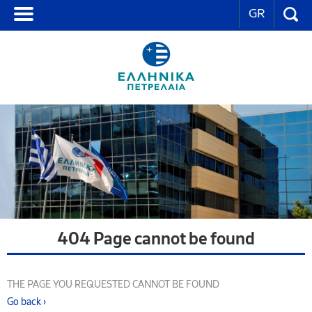
GR
404 Page cannot be found
THE PAGE YOU REQUESTED CANNOT BE FOUND
Go back ›