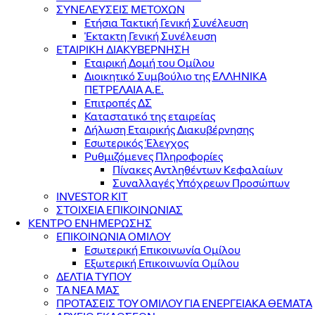
ΣΥΝΕΛΕΥΣΕΙΣ ΜΕΤΟΧΩΝ
Ετήσια Τακτική Γενική Συνέλευση
Έκτακτη Γενική Συνέλευση
ΕΤΑΙΡΙΚΗ ΔΙΑΚΥΒΕΡΝΗΣΗ
Εταιρική Δομή του Ομίλου
Διοικητικό Συμβούλιο της ΕΛΛΗΝΙΚΑ
ΠΕΤΡΕΛΑΙΑ Α.Ε.
Επιτροπές ΔΣ
Καταστατικό της εταιρείας
Δήλωση Εταιρικής Διακυβέρνησης
Εσωτερικός Έλεγχος
Ρυθμιζόμενες Πληροφορίες
Πίνακες Αντληθέντων Κεφαλαίων
Συναλλαγές Υπόχρεων Προσώπων
INVESTOR KIT
ΣΤΟΙΧΕΙΑ ΕΠΙΚΟΙΝΩΝΙΑΣ
ΚΕΝΤΡΟ ΕΝΗΜΕΡΩΣΗΣ
ΕΠΙΚΟΙΝΩΝΙΑ ΟΜΙΛΟΥ
Εσωτερική Επικοινωνία Ομίλου
Εξωτερική Επικοινωνία Ομίλου
ΔΕΛΤΙΑ ΤΥΠΟΥ
ΤΑ ΝΕΑ ΜΑΣ
ΠΡΟΤΑΣΕΙΣ ΤΟΥ ΟΜΙΛΟΥ ΓΙΑ ΕΝΕΡΓΕΙΑΚΑ ΘΕΜΑΤΑ