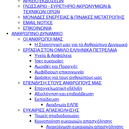
ΑΡΧΕΙΟ ΕΚΔΟΣΕΩΝ
ΓΛΩΣΣΑΡΙΟ - ΕΥΡΕΤΗΡΙΟ ΑΚΡΩΝΥΜΙΩΝ &
ΤΕΧΝΙΚΩΝ ΟΡΩΝ
ΜΟΝΑΔΕΣ ΕΝΕΡΓΕΙΑΣ & ΠΙΝΑΚΕΣ ΜΕΤΑΤΡΟΠΗΣ
EMAIL NOTICE
ΕΠΙΚΟΙΝΩΝΙΑ
ΑΝΘΡΩΠΙΝΟ ΔΥΝΑΜΙΚΟ
ΟΙ ΑΝΘΡΩΠΟΙ ΜΑΣ
Η Στρατηγική μας για το Ανθρώπινο Δυναμικό
ΕΡΓΑΣΙΑ ΣΤΟΝ ΟΜΙΛΟ ΕΛΛΗΝΙΚΑ ΠΕΤΡΕΛΑΙΑ
Υγεία & Ασφάλεια
Ίσες ευκαιρίες
Αμοιβές και Παροχές
Αμφίδρομη επικοινωνία
Δράσεις για τους ανθρώπους μας
ΕΠΕΝΔΥΣΗ ΣΤΟΥΣ ΑΝΘΡΩΠΟΥΣ ΜΑΣ
Επαγγελματική εξέλιξη
Αξιολόγηση και επιβράβευση
Εκπαίδευση
Ακαδημία ΕΛΠΕ
ΕΥΚΑΙΡΙΕΣ ΑΠΑΣΧΟΛΗΣΗΣ
Τομείς σταδιοδρομίας
Κοινοποίηση ευκαιριών απασχόλησης
Ανακοίνωση ευκαιριών απασχόλησης