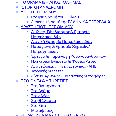
ΤΟ ΟΡΑΜΑ & Η ΑΠΟΣΤΟΛΗ ΜΑΣ
ΙΣΤΟΡΙΚΗ ΑΝΑΔΡΟΜΗ
ΔΙΟΙΚΗΣΗ ΟΜΙΛΟΥ
Εταιρική Δομή του Ομίλου
Διοικητική Δομή της ΕΛΛΗΝΙΚΑ ΠΕΤΡΕΛΑΙΑ
ΔΡΑΣΤΗΡΙΟΤΗΤΕΣ ΟΜΙΛΟΥ
Διύλιση, Εφοδιασμός & Εμπορία
Πετρελαιοειδών
Λιανική Εμπορία Πετρελαιοειδών
Παραγωγή & Εμπορία Χημικών/
Πετροχημικών
Έρευνα & Παραγωγή Υδρογονανθράκων
Ηλεκτρική Ενέργεια & Φυσικό Αέριο
Ανανεώσιμες Πηγές Ενέργειας (ΑΠΕ)
Τεχνικές Μελέτες
Δίκτυα Αγωγών - Θαλάσσιες Μεταφορές
ΠΡΟΙΟΝΤΑ & YΠΗΡΕΣΙΕΣ
Στη Βιομηχανία
Στο Δρόμο
Στον Αέρα
Στη Θάλασσα
Στο Σπίτι
Μεταφορές
Η ΠΑΡΟΥΣΙΑ ΜΑΣ ΣΤΟ ΕΞΩΤΕΡΙΚΟ