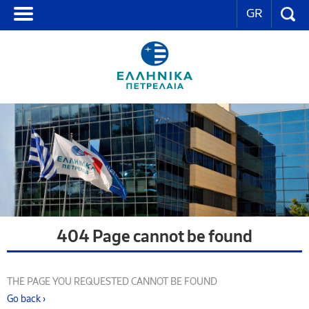
GR
404 Page cannot be found
THE PAGE YOU REQUESTED CANNOT BE FOUND
Go back ›