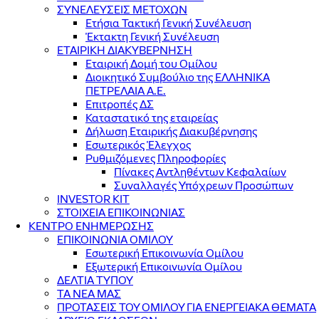
ΣΥΝΕΛΕΥΣΕΙΣ ΜΕΤΟΧΩΝ
Ετήσια Τακτική Γενική Συνέλευση
Έκτακτη Γενική Συνέλευση
ΕΤΑΙΡΙΚΗ ΔΙΑΚΥΒΕΡΝΗΣΗ
Εταιρική Δομή του Ομίλου
Διοικητικό Συμβούλιο της ΕΛΛΗΝΙΚΑ
ΠΕΤΡΕΛΑΙΑ Α.Ε.
Επιτροπές ΔΣ
Καταστατικό της εταιρείας
Δήλωση Εταιρικής Διακυβέρνησης
Εσωτερικός Έλεγχος
Ρυθμιζόμενες Πληροφορίες
Πίνακες Αντληθέντων Κεφαλαίων
Συναλλαγές Υπόχρεων Προσώπων
INVESTOR KIT
ΣΤΟΙΧΕΙΑ ΕΠΙΚΟΙΝΩΝΙΑΣ
ΚΕΝΤΡΟ ΕΝΗΜΕΡΩΣΗΣ
ΕΠΙΚΟΙΝΩΝΙΑ ΟΜΙΛΟΥ
Εσωτερική Επικοινωνία Ομίλου
Εξωτερική Επικοινωνία Ομίλου
ΔΕΛΤΙΑ ΤΥΠΟΥ
ΤΑ ΝΕΑ ΜΑΣ
ΠΡΟΤΑΣΕΙΣ ΤΟΥ ΟΜΙΛΟΥ ΓΙΑ ΕΝΕΡΓΕΙΑΚΑ ΘΕΜΑΤΑ