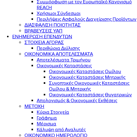
Συμμόρφωση με τον Ευρωπαϊκό Κανονισμό
REACH
Χρήσιμοι Σύνδεσμοι
Περιλήψεις Ασφαλούς Διαχείρισης Προϊόντων
ΔΙΑΣΦΑΛΙΣΗ ΠΟΙΟΤΗΤΑΣ
ΒΡΑΒΕΥΣΕΙΣ ΥΑΠ
ΕΝΗΜΕΡΩΣΗ ΕΠΕΝΔΥΤΩΝ
ΣΤΟΙΧΕΙΑ ΑΓΟΡΑΣ
Περιθώρια Διύλισης
ΟΙΚΟΝΟΜΙΚΑ ΑΠΟΤΕΛΕΣΜΑΤΑ
Αποτελέσματα Τριμήνου
Οικονομικές Καταστάσεις
Οικονομικές Καταστάσεις Ομίλου
Οικονομικές Καταστάσεις Μητρικής
Συνοπτικές Οικονομικές Καταστάσεις
Ομίλου & Μητρικής
Οικονομικές Καταστάσεις Θυγατρικών
Απολογισμός & Οικονομικές Εκθέσεις
ΜΕΤΟΧΗ
Κύρια Στοιχεία
Γράφημα
Μέρισμα
Κάλυψη από Αναλυτές
ΟΙΚΟΝΟΜΙΚΟ ΗΜΕΡΟΛΟΓΙΟ