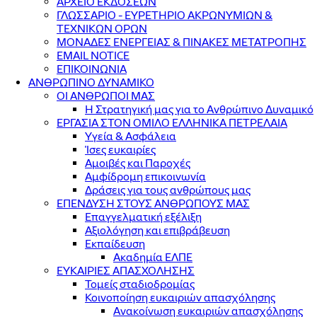
ΑΡΧΕΙΟ ΕΚΔΟΣΕΩΝ
ΓΛΩΣΣΑΡΙΟ - ΕΥΡΕΤΗΡΙΟ ΑΚΡΩΝΥΜΙΩΝ &
ΤΕΧΝΙΚΩΝ ΟΡΩΝ
ΜΟΝΑΔΕΣ ΕΝΕΡΓΕΙΑΣ & ΠΙΝΑΚΕΣ ΜΕΤΑΤΡΟΠΗΣ
EMAIL NOTICE
ΕΠΙΚΟΙΝΩΝΙΑ
ΑΝΘΡΩΠΙΝΟ ΔΥΝΑΜΙΚΟ
ΟΙ ΑΝΘΡΩΠΟΙ ΜΑΣ
Η Στρατηγική μας για το Ανθρώπινο Δυναμικό
ΕΡΓΑΣΙΑ ΣΤΟΝ ΟΜΙΛΟ ΕΛΛΗΝΙΚΑ ΠΕΤΡΕΛΑΙΑ
Υγεία & Ασφάλεια
Ίσες ευκαιρίες
Αμοιβές και Παροχές
Αμφίδρομη επικοινωνία
Δράσεις για τους ανθρώπους μας
ΕΠΕΝΔΥΣΗ ΣΤΟΥΣ ΑΝΘΡΩΠΟΥΣ ΜΑΣ
Επαγγελματική εξέλιξη
Αξιολόγηση και επιβράβευση
Εκπαίδευση
Ακαδημία ΕΛΠΕ
ΕΥΚΑΙΡΙΕΣ ΑΠΑΣΧΟΛΗΣΗΣ
Τομείς σταδιοδρομίας
Κοινοποίηση ευκαιριών απασχόλησης
Ανακοίνωση ευκαιριών απασχόλησης