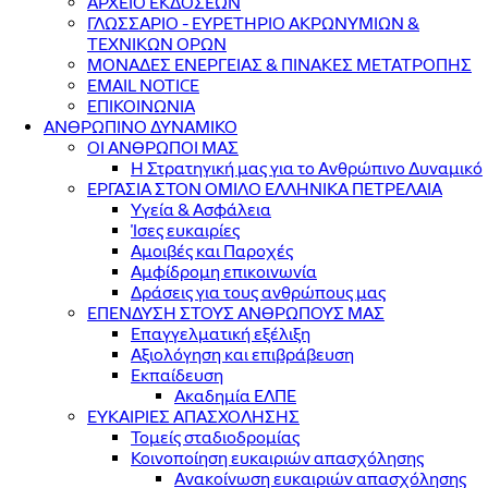
ΑΡΧΕΙΟ ΕΚΔΟΣΕΩΝ
ΓΛΩΣΣΑΡΙΟ - ΕΥΡΕΤΗΡΙΟ ΑΚΡΩΝΥΜΙΩΝ &
ΤΕΧΝΙΚΩΝ ΟΡΩΝ
ΜΟΝΑΔΕΣ ΕΝΕΡΓΕΙΑΣ & ΠΙΝΑΚΕΣ ΜΕΤΑΤΡΟΠΗΣ
EMAIL NOTICE
ΕΠΙΚΟΙΝΩΝΙΑ
ΑΝΘΡΩΠΙΝΟ ΔΥΝΑΜΙΚΟ
ΟΙ ΑΝΘΡΩΠΟΙ ΜΑΣ
Η Στρατηγική μας για το Ανθρώπινο Δυναμικό
ΕΡΓΑΣΙΑ ΣΤΟΝ ΟΜΙΛΟ ΕΛΛΗΝΙΚΑ ΠΕΤΡΕΛΑΙΑ
Υγεία & Ασφάλεια
Ίσες ευκαιρίες
Αμοιβές και Παροχές
Αμφίδρομη επικοινωνία
Δράσεις για τους ανθρώπους μας
ΕΠΕΝΔΥΣΗ ΣΤΟΥΣ ΑΝΘΡΩΠΟΥΣ ΜΑΣ
Επαγγελματική εξέλιξη
Αξιολόγηση και επιβράβευση
Εκπαίδευση
Ακαδημία ΕΛΠΕ
ΕΥΚΑΙΡΙΕΣ ΑΠΑΣΧΟΛΗΣΗΣ
Τομείς σταδιοδρομίας
Κοινοποίηση ευκαιριών απασχόλησης
Ανακοίνωση ευκαιριών απασχόλησης