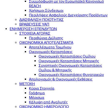
Συμμόρφωση με τον Ευρωπαϊκό Κανονισμό
REACH
Χρήσιμοι Σύνδεσμοι
Περιλήψεις Ασφαλούς Διαχείρισης Προϊόντων
ΔΙΑΣΦΑΛΙΣΗ ΠΟΙΟΤΗΤΑΣ
ΒΡΑΒΕΥΣΕΙΣ ΥΑΠ
ΕΝΗΜΕΡΩΣΗ ΕΠΕΝΔΥΤΩΝ
ΣΤΟΙΧΕΙΑ ΑΓΟΡΑΣ
Περιθώρια Διύλισης
ΟΙΚΟΝΟΜΙΚΑ ΑΠΟΤΕΛΕΣΜΑΤΑ
Αποτελέσματα Τριμήνου
Οικονομικές Καταστάσεις
Οικονομικές Καταστάσεις Ομίλου
Οικονομικές Καταστάσεις Μητρικής
Συνοπτικές Οικονομικές Καταστάσεις
Ομίλου & Μητρικής
Οικονομικές Καταστάσεις Θυγατρικών
Απολογισμός & Οικονομικές Εκθέσεις
ΜΕΤΟΧΗ
Κύρια Στοιχεία
Γράφημα
Μέρισμα
Κάλυψη από Αναλυτές
ΟΙΚΟΝΟΜΙΚΟ ΗΜΕΡΟΛΟΓΙΟ