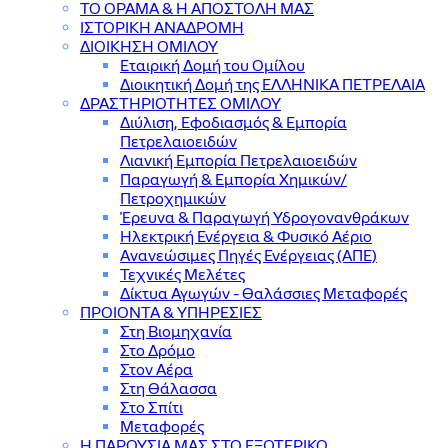
ΤΟ ΟΡΑΜΑ & Η ΑΠΟΣΤΟΛΗ ΜΑΣ
ΙΣΤΟΡΙΚΗ ΑΝΑΔΡΟΜΗ
ΔΙΟΙΚΗΣΗ ΟΜΙΛΟΥ
Εταιρική Δομή του Ομίλου
Διοικητική Δομή της ΕΛΛΗΝΙΚΑ ΠΕΤΡΕΛΑΙΑ
ΔΡΑΣΤΗΡΙΟΤΗΤΕΣ ΟΜΙΛΟΥ
Διύλιση, Εφοδιασμός & Εμπορία
Πετρελαιοειδών
Λιανική Εμπορία Πετρελαιοειδών
Παραγωγή & Εμπορία Χημικών/
Πετροχημικών
Έρευνα & Παραγωγή Υδρογονανθράκων
Ηλεκτρική Ενέργεια & Φυσικό Αέριο
Ανανεώσιμες Πηγές Ενέργειας (ΑΠΕ)
Τεχνικές Μελέτες
Δίκτυα Αγωγών - Θαλάσσιες Μεταφορές
ΠΡΟΙΟΝΤΑ & YΠΗΡΕΣΙΕΣ
Στη Βιομηχανία
Στο Δρόμο
Στον Αέρα
Στη Θάλασσα
Στο Σπίτι
Μεταφορές
Η ΠΑΡΟΥΣΙΑ ΜΑΣ ΣΤΟ ΕΞΩΤΕΡΙΚΟ