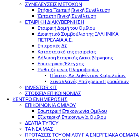
ΣΥΝΕΛΕΥΣΕΙΣ ΜΕΤΟΧΩΝ
Ετήσια Τακτική Γενική Συνέλευση
Έκτακτη Γενική Συνέλευση
ΕΤΑΙΡΙΚΗ ΔΙΑΚΥΒΕΡΝΗΣΗ
Εταιρική Δομή του Ομίλου
Διοικητικό Συμβούλιο της ΕΛΛΗΝΙΚΑ
ΠΕΤΡΕΛΑΙΑ Α.Ε.
Επιτροπές ΔΣ
Καταστατικό της εταιρείας
Δήλωση Εταιρικής Διακυβέρνησης
Εσωτερικός Έλεγχος
Ρυθμιζόμενες Πληροφορίες
Πίνακες Αντληθέντων Κεφαλαίων
Συναλλαγές Υπόχρεων Προσώπων
INVESTOR KIT
ΣΤΟΙΧΕΙΑ ΕΠΙΚΟΙΝΩΝΙΑΣ
ΚΕΝΤΡΟ ΕΝΗΜΕΡΩΣΗΣ
ΕΠΙΚΟΙΝΩΝΙΑ ΟΜΙΛΟΥ
Εσωτερική Επικοινωνία Ομίλου
Εξωτερική Επικοινωνία Ομίλου
ΔΕΛΤΙΑ ΤΥΠΟΥ
ΤΑ ΝΕΑ ΜΑΣ
ΠΡΟΤΑΣΕΙΣ ΤΟΥ ΟΜΙΛΟΥ ΓΙΑ ΕΝΕΡΓΕΙΑΚΑ ΘΕΜΑΤΑ