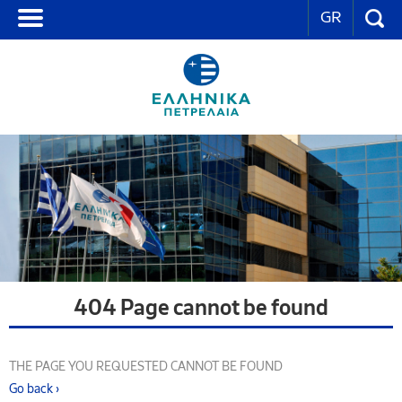
GR
404 Page cannot be found
THE PAGE YOU REQUESTED CANNOT BE FOUND
Go back ›