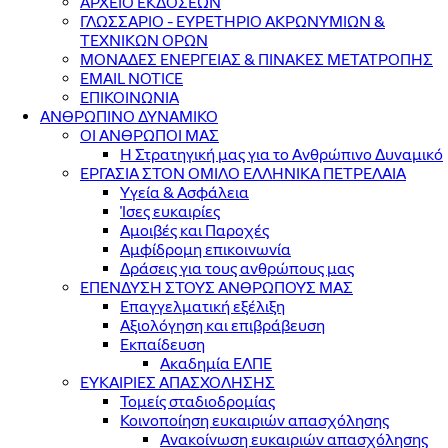
ΑΡΧΕΙΟ ΕΚΔΟΣΕΩΝ
ΓΛΩΣΣΑΡΙΟ - ΕΥΡΕΤΗΡΙΟ ΑΚΡΩΝΥΜΙΩΝ &
ΤΕΧΝΙΚΩΝ ΟΡΩΝ
ΜΟΝΑΔΕΣ ΕΝΕΡΓΕΙΑΣ & ΠΙΝΑΚΕΣ ΜΕΤΑΤΡΟΠΗΣ
EMAIL NOTICE
ΕΠΙΚΟΙΝΩΝΙΑ
ΑΝΘΡΩΠΙΝΟ ΔΥΝΑΜΙΚΟ
ΟΙ ΑΝΘΡΩΠΟΙ ΜΑΣ
Η Στρατηγική μας για το Ανθρώπινο Δυναμικό
ΕΡΓΑΣΙΑ ΣΤΟΝ ΟΜΙΛΟ ΕΛΛΗΝΙΚΑ ΠΕΤΡΕΛΑΙΑ
Υγεία & Ασφάλεια
Ίσες ευκαιρίες
Αμοιβές και Παροχές
Αμφίδρομη επικοινωνία
Δράσεις για τους ανθρώπους μας
ΕΠΕΝΔΥΣΗ ΣΤΟΥΣ ΑΝΘΡΩΠΟΥΣ ΜΑΣ
Επαγγελματική εξέλιξη
Αξιολόγηση και επιβράβευση
Εκπαίδευση
Ακαδημία ΕΛΠΕ
ΕΥΚΑΙΡΙΕΣ ΑΠΑΣΧΟΛΗΣΗΣ
Τομείς σταδιοδρομίας
Κοινοποίηση ευκαιριών απασχόλησης
Ανακοίνωση ευκαιριών απασχόλησης