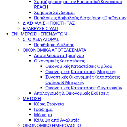
Συμμόρφωση με τον Ευρωπαϊκό Κανονισμό
REACH
Χρήσιμοι Σύνδεσμοι
Περιλήψεις Ασφαλούς Διαχείρισης Προϊόντων
ΔΙΑΣΦΑΛΙΣΗ ΠΟΙΟΤΗΤΑΣ
ΒΡΑΒΕΥΣΕΙΣ ΥΑΠ
ΕΝΗΜΕΡΩΣΗ ΕΠΕΝΔΥΤΩΝ
ΣΤΟΙΧΕΙΑ ΑΓΟΡΑΣ
Περιθώρια Διύλισης
ΟΙΚΟΝΟΜΙΚΑ ΑΠΟΤΕΛΕΣΜΑΤΑ
Αποτελέσματα Τριμήνου
Οικονομικές Καταστάσεις
Οικονομικές Καταστάσεις Ομίλου
Οικονομικές Καταστάσεις Μητρικής
Συνοπτικές Οικονομικές Καταστάσεις
Ομίλου & Μητρικής
Οικονομικές Καταστάσεις Θυγατρικών
Απολογισμός & Οικονομικές Εκθέσεις
ΜΕΤΟΧΗ
Κύρια Στοιχεία
Γράφημα
Μέρισμα
Κάλυψη από Αναλυτές
ΟΙΚΟΝΟΜΙΚΟ ΗΜΕΡΟΛΟΓΙΟ