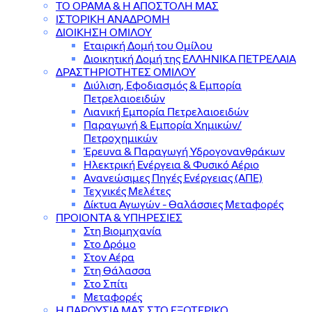
ΤΟ ΟΡΑΜΑ & Η ΑΠΟΣΤΟΛΗ ΜΑΣ
ΙΣΤΟΡΙΚΗ ΑΝΑΔΡΟΜΗ
ΔΙΟΙΚΗΣΗ ΟΜΙΛΟΥ
Εταιρική Δομή του Ομίλου
Διοικητική Δομή της ΕΛΛΗΝΙΚΑ ΠΕΤΡΕΛΑΙΑ
ΔΡΑΣΤΗΡΙΟΤΗΤΕΣ ΟΜΙΛΟΥ
Διύλιση, Εφοδιασμός & Εμπορία
Πετρελαιοειδών
Λιανική Εμπορία Πετρελαιοειδών
Παραγωγή & Εμπορία Χημικών/
Πετροχημικών
Έρευνα & Παραγωγή Υδρογονανθράκων
Ηλεκτρική Ενέργεια & Φυσικό Αέριο
Ανανεώσιμες Πηγές Ενέργειας (ΑΠΕ)
Τεχνικές Μελέτες
Δίκτυα Αγωγών - Θαλάσσιες Μεταφορές
ΠΡΟΙΟΝΤΑ & YΠΗΡΕΣΙΕΣ
Στη Βιομηχανία
Στο Δρόμο
Στον Αέρα
Στη Θάλασσα
Στο Σπίτι
Μεταφορές
Η ΠΑΡΟΥΣΙΑ ΜΑΣ ΣΤΟ ΕΞΩΤΕΡΙΚΟ