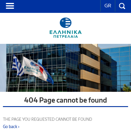
GR
404 Page cannot be found
THE PAGE YOU REQUESTED CANNOT BE FOUND
Go back ›