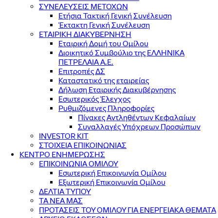
ΣΥΝΕΛΕΥΣΕΙΣ ΜΕΤΟΧΩΝ
Ετήσια Τακτική Γενική Συνέλευση
Έκτακτη Γενική Συνέλευση
ΕΤΑΙΡΙΚΗ ΔΙΑΚΥΒΕΡΝΗΣΗ
Εταιρική Δομή του Ομίλου
Διοικητικό Συμβούλιο της ΕΛΛΗΝΙΚΑ
ΠΕΤΡΕΛΑΙΑ Α.Ε.
Επιτροπές ΔΣ
Καταστατικό της εταιρείας
Δήλωση Εταιρικής Διακυβέρνησης
Εσωτερικός Έλεγχος
Ρυθμιζόμενες Πληροφορίες
Πίνακες Αντληθέντων Κεφαλαίων
Συναλλαγές Υπόχρεων Προσώπων
INVESTOR KIT
ΣΤΟΙΧΕΙΑ ΕΠΙΚΟΙΝΩΝΙΑΣ
ΚΕΝΤΡΟ ΕΝΗΜΕΡΩΣΗΣ
ΕΠΙΚΟΙΝΩΝΙΑ ΟΜΙΛΟΥ
Εσωτερική Επικοινωνία Ομίλου
Εξωτερική Επικοινωνία Ομίλου
ΔΕΛΤΙΑ ΤΥΠΟΥ
ΤΑ ΝΕΑ ΜΑΣ
ΠΡΟΤΑΣΕΙΣ ΤΟΥ ΟΜΙΛΟΥ ΓΙΑ ΕΝΕΡΓΕΙΑΚΑ ΘΕΜΑΤΑ