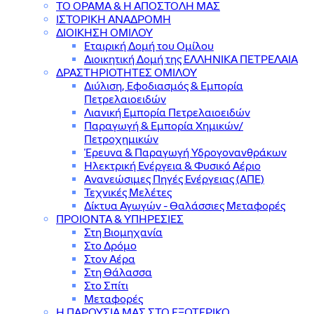
ΤΟ ΟΡΑΜΑ & Η ΑΠΟΣΤΟΛΗ ΜΑΣ
ΙΣΤΟΡΙΚΗ ΑΝΑΔΡΟΜΗ
ΔΙΟΙΚΗΣΗ ΟΜΙΛΟΥ
Εταιρική Δομή του Ομίλου
Διοικητική Δομή της ΕΛΛΗΝΙΚΑ ΠΕΤΡΕΛΑΙΑ
ΔΡΑΣΤΗΡΙΟΤΗΤΕΣ ΟΜΙΛΟΥ
Διύλιση, Εφοδιασμός & Εμπορία
Πετρελαιοειδών
Λιανική Εμπορία Πετρελαιοειδών
Παραγωγή & Εμπορία Χημικών/
Πετροχημικών
Έρευνα & Παραγωγή Υδρογονανθράκων
Ηλεκτρική Ενέργεια & Φυσικό Αέριο
Ανανεώσιμες Πηγές Ενέργειας (ΑΠΕ)
Τεχνικές Μελέτες
Δίκτυα Αγωγών - Θαλάσσιες Μεταφορές
ΠΡΟΙΟΝΤΑ & YΠΗΡΕΣΙΕΣ
Στη Βιομηχανία
Στο Δρόμο
Στον Αέρα
Στη Θάλασσα
Στο Σπίτι
Μεταφορές
Η ΠΑΡΟΥΣΙΑ ΜΑΣ ΣΤΟ ΕΞΩΤΕΡΙΚΟ