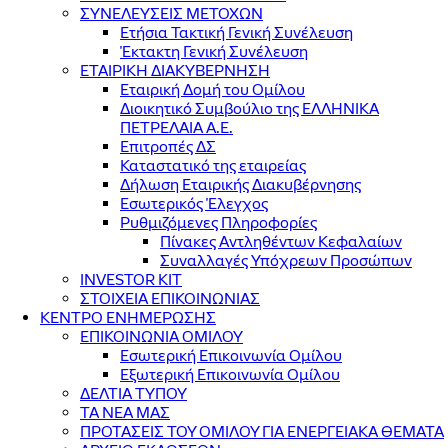
ΣΥΝΕΛΕΥΣΕΙΣ ΜΕΤΟΧΩΝ
Ετήσια Τακτική Γενική Συνέλευση
Έκτακτη Γενική Συνέλευση
ΕΤΑΙΡΙΚΗ ΔΙΑΚΥΒΕΡΝΗΣΗ
Εταιρική Δομή του Ομίλου
Διοικητικό Συμβούλιο της ΕΛΛΗΝΙΚΑ
ΠΕΤΡΕΛΑΙΑ Α.Ε.
Επιτροπές ΔΣ
Καταστατικό της εταιρείας
Δήλωση Εταιρικής Διακυβέρνησης
Εσωτερικός Έλεγχος
Ρυθμιζόμενες Πληροφορίες
Πίνακες Αντληθέντων Κεφαλαίων
Συναλλαγές Υπόχρεων Προσώπων
INVESTOR KIT
ΣΤΟΙΧΕΙΑ ΕΠΙΚΟΙΝΩΝΙΑΣ
ΚΕΝΤΡΟ ΕΝΗΜΕΡΩΣΗΣ
ΕΠΙΚΟΙΝΩΝΙΑ ΟΜΙΛΟΥ
Εσωτερική Επικοινωνία Ομίλου
Εξωτερική Επικοινωνία Ομίλου
ΔΕΛΤΙΑ ΤΥΠΟΥ
ΤΑ ΝΕΑ ΜΑΣ
ΠΡΟΤΑΣΕΙΣ ΤΟΥ ΟΜΙΛΟΥ ΓΙΑ ΕΝΕΡΓΕΙΑΚΑ ΘΕΜΑΤΑ