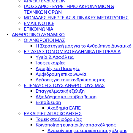
ΑΡΧΕΙΟ ΕΚΔΟΣΕΩΝ
ΓΛΩΣΣΑΡΙΟ - ΕΥΡΕΤΗΡΙΟ ΑΚΡΩΝΥΜΙΩΝ &
ΤΕΧΝΙΚΩΝ ΟΡΩΝ
ΜΟΝΑΔΕΣ ΕΝΕΡΓΕΙΑΣ & ΠΙΝΑΚΕΣ ΜΕΤΑΤΡΟΠΗΣ
EMAIL NOTICE
ΕΠΙΚΟΙΝΩΝΙΑ
ΑΝΘΡΩΠΙΝΟ ΔΥΝΑΜΙΚΟ
ΟΙ ΑΝΘΡΩΠΟΙ ΜΑΣ
Η Στρατηγική μας για το Ανθρώπινο Δυναμικό
ΕΡΓΑΣΙΑ ΣΤΟΝ ΟΜΙΛΟ ΕΛΛΗΝΙΚΑ ΠΕΤΡΕΛΑΙΑ
Υγεία & Ασφάλεια
Ίσες ευκαιρίες
Αμοιβές και Παροχές
Αμφίδρομη επικοινωνία
Δράσεις για τους ανθρώπους μας
ΕΠΕΝΔΥΣΗ ΣΤΟΥΣ ΑΝΘΡΩΠΟΥΣ ΜΑΣ
Επαγγελματική εξέλιξη
Αξιολόγηση και επιβράβευση
Εκπαίδευση
Ακαδημία ΕΛΠΕ
ΕΥΚΑΙΡΙΕΣ ΑΠΑΣΧΟΛΗΣΗΣ
Τομείς σταδιοδρομίας
Κοινοποίηση ευκαιριών απασχόλησης
Ανακοίνωση ευκαιριών απασχόλησης