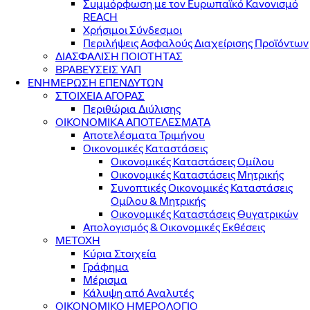
Συμμόρφωση με τον Ευρωπαϊκό Κανονισμό
REACH
Χρήσιμοι Σύνδεσμοι
Περιλήψεις Ασφαλούς Διαχείρισης Προϊόντων
ΔΙΑΣΦΑΛΙΣΗ ΠΟΙΟΤΗΤΑΣ
ΒΡΑΒΕΥΣΕΙΣ ΥΑΠ
ΕΝΗΜΕΡΩΣΗ ΕΠΕΝΔΥΤΩΝ
ΣΤΟΙΧΕΙΑ ΑΓΟΡΑΣ
Περιθώρια Διύλισης
ΟΙΚΟΝΟΜΙΚΑ ΑΠΟΤΕΛΕΣΜΑΤΑ
Αποτελέσματα Τριμήνου
Οικονομικές Καταστάσεις
Οικονομικές Καταστάσεις Ομίλου
Οικονομικές Καταστάσεις Μητρικής
Συνοπτικές Οικονομικές Καταστάσεις
Ομίλου & Μητρικής
Οικονομικές Καταστάσεις Θυγατρικών
Απολογισμός & Οικονομικές Εκθέσεις
ΜΕΤΟΧΗ
Κύρια Στοιχεία
Γράφημα
Μέρισμα
Κάλυψη από Αναλυτές
ΟΙΚΟΝΟΜΙΚΟ ΗΜΕΡΟΛΟΓΙΟ