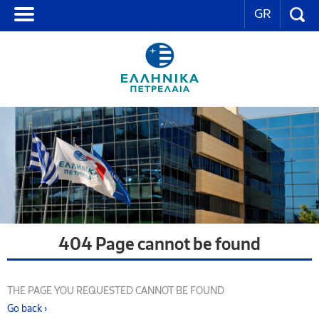
GR
404 Page cannot be found
THE PAGE YOU REQUESTED CANNOT BE FOUND
Go back ›