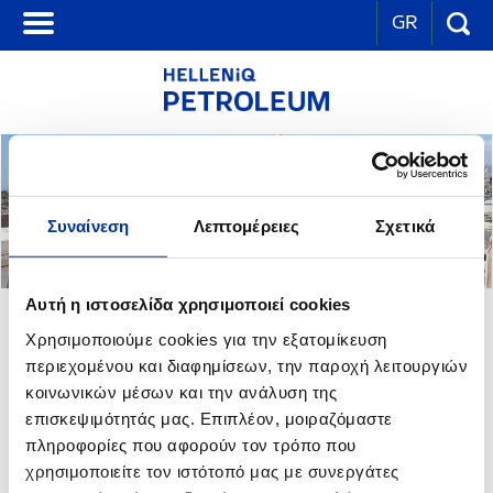
GR
Συναίνεση
Λεπτομέρειες
Σχετικά
Αυτή η ιστοσελίδα χρησιμοποιεί cookies
ΕΠΙΚΟΙΝΩΝΙΑ ΜΕ ΤΗ ΔΙΕΥΘΥΝΣΗ
Χρησιμοποιούμε cookies για την εξατομίκευση
ΑΝΘΡΩΠΙΝΟΥ ΔΥΝΑΜΙΚΟΥ ΟΜΙΛΟΥ
περιεχομένου και διαφημίσεων, την παροχή λειτουργιών
κοινωνικών μέσων και την ανάλυση της
επισκεψιμότητάς μας. Επιπλέον, μοιραζόμαστε
Εάν επιθυμείτε να στείλετε το βιογραφικό σας σημείωμα,
παρακαλούμε επιλέξτε desktop view (στο footer) και ενότητα
πληροφορίες που αφορούν τον τρόπο που
«Ανθρώπινο Δυναμικό – Επικοινωνία με τη Διεύθυνση Ανθρώπινου
χρησιμοποιείτε τον ιστότοπό μας με συνεργάτες
Ομίλου».