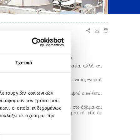
 προσανατολισμένη στο αποτέλεσμα.
Σχετικά
ιμενικότητα, διαφάνεια και αξιοκρατία, αλλά και
ου Ομίλου.
ογείται σε ετήσια βάση, σύμφωνα με ενιαία, γνωστά
 λειτουργιών κοινωνικών
τρα και δυνατότητες ανάπτυξης, αφού συνδέεται
κάθε εργαζομένου.
ου αφορούν τον τρόπο που
οσπάθεια, τη δέσμευση, τη συνέπεια στο όραμα και
εων, οι οποίοι ενδεχομένως
ζομένων μας επιβραβεύονται συστηματικά, είτε σε
υλλέξει σε σχέση με την