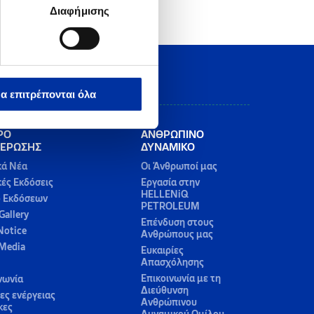
Διαφήμισης
α επιτρέπονται όλα
ΡΟ
ΑΝΘΡΩΠΙΝΟ
ΕΡΩΣΗΣ
ΔΥΝΑΜΙΚΟ
κά Νέα
Οι Άνθρωποί μας
κές Εκδόσεις
Εργασία στην
HELLENiQ
ο Εκδόσεων
PETROLEUM
Gallery
Επένδυση στους
Notice
Ανθρώπους μας
 Media
Ευκαιρίες
Απασχόλησης
Επικοινωνία με τη
νωνία
Διεύθυνση
ς ενέργειας
Ανθρώπινου
κες