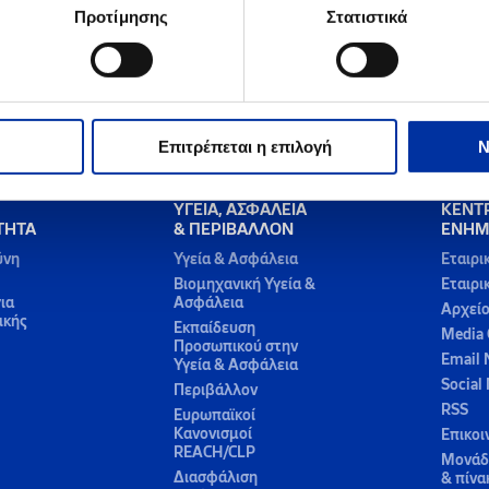
Προτίμησης
Στατιστικά
Επιτρέπεται η επιλογή
Ν
ΥΓΕΙΑ, ΑΣΦΑΛΕΙΑ
ΚΕΝΤ
ΤΗΤΑ
& ΠΕΡΙΒΑΛΛΟΝ
ΕΝΗΜ
ύνη
Υγεία & Ασφάλεια
Εταιρι
Βιομηχανική Υγεία &
Εταιρι
ια
Ασφάλεια
Αρχεί
ικής
Εκπαίδευση
Media 
Προσωπικού στην
Email 
Υγεία & Ασφάλεια
Social
Περιβάλλον
RSS
Ευρωπαϊκοί
Κανονισμοί
Επικοι
REACH/CLP
Μονάδε
Διασφάλιση
& πίνα