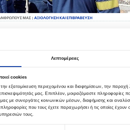
 ΑΝΘΡΩΠΟΥΣ ΜΑΣ
ΑΞΙΟΛΟΓΗΣΗ ΚΑΙ ΕΠΙΒΡΑΒΕΥΣΗ
|
ΙΟΛΟΓΗΣΗ ΚΑΙ ΕΠΙΒΡΑΒΕΥΣΗ
ΛΛΗΝΙΚΑ ΠΕΤΡΕΛΑΙΑ καλλιεργούμε μια εταιρική κουλτούρα που είναι
Λεπτομέρειες
ή αρχή μας είναι ότι η συστηματική αξιολόγηση διασφαλίζει αντικε
ράμμιση των προσπαθειών όλων μας με τους στρατηγικούς στόχους τ
εργαζόμενος, ανεξάρτητα από το αντικείμενο της εργασίας του, αξιολ
οιεί cookies
ομημένα κριτήρια.
 την εξατομίκευση περιεχομένου και διαφημίσεων, την παροχή
ύστημα αξιολόγησης που εφαρμόζουμε παρέχει, πάνω από όλα, κίνη
 με το σχεδιασμό της εκπαίδευσης, της ανταμοιβής και της εξέλιξης 
 επισκεψιμότητάς μας. Επιπλέον, μοιραζόμαστε πληροφορίες π
ς μας είναι ένα περιβάλλον που αναγνωρίζει και ενθαρρύνει την πρ
ό μας με συνεργάτες κοινωνικών μέσων, διαφήμισης και αναλύσ
αρχές του Ομίλου. Γι’ αυτό και οι εξαιρετικές επιδόσεις των εργα
 πληροφορίες που τους έχετε παραχωρήσει ή τις οποίες έχουν σ
γικό είτε σε ατομικό επίπεδο.
υπηρεσιών τους.