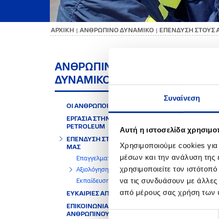
ΑΡΧΙΚΗ
ΑΝΘΡΩΠΙΝΟ ΔΥΝΑΜΙΚΟ
ΕΠΕΝΔΥΣΗ ΣΤΟΥΣ
|
|
ΑΞ
ΑΝΘΡΩΠΙΝΟ
ΔΥΝΑΜΙΚΟ
Στα Ε
Συναίνεση
Βασικ
ΟΙ ΑΝΘΡΩΠΟΙ ΜΑΣ
ευθυγ
ΕΡΓΑΣΙΑ ΣΤΗΝ HELLENIQ
Κάθε 
PETROLEUM
Αυτή η ιστοσελίδα χρησιμοπ
και δ
ΕΠΕΝΔΥΣΗ ΣΤΟΥΣ ΑΝΘΡΩΠΟΥΣ
Χρησιμοποιούμε cookies για
Το σ
ΜΑΣ
άμεσα
μέσων και την ανάλυση της
Επαγγελματική εξέλιξη
Στόχο
χρησιμοποιείτε τον ιστότοπ
Αξιολόγηση και επιβράβευση
στις 
να τις συνδυάσουν με άλλες
Εκπαίδευση
συλλο
από μέρους σας χρήση των 
ΕΥΚΑΙΡΙΕΣ ΑΠΑΣΧΟΛΗΣΗΣ
ΕΠΙΚΟΙΝΩΝΙΑ ΜΕ ΤΗ ΔΙΕΥΘΥΝΣΗ
ΑΝΘΡΩΠΙΝΟΥ ΔΥΝΑΜΙΚΟΥ
Επιλογή