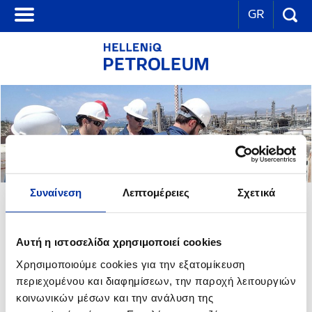
GR
Συναίνεση
Λεπτομέρειες
Σχετικά
ΕΚΠΑΙΔΕΥΣΗ
Αυτή η ιστοσελίδα χρησιμοποιεί cookies
Βασική μας προτεραιότητα είναι η συνεχής ενίσχυση των
δεξιοτήτων και της τεχνογνωσίας των ανθρώπων μας.
Χρησιμοποιούμε cookies για την εξατομίκευση
Παρέχουμε σε όλους τους εργαζόμενους τις ευκαιρίες να
περιεχομένου και διαφημίσεων, την παροχή λειτουργιών
εμπλουτίσουν και να εμβαθύνουν τις γνώσεις τους στο αντικείμενό
κοινωνικών μέσων και την ανάλυση της
τους, να παραμείνουν σε επαφή με τις ταχύτατες εξελίξεις στο χώρο