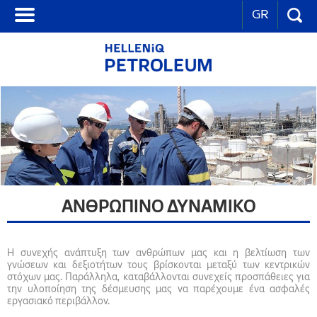
GR
ΑΝΘΡΩΠΙΝΟ ΔΥΝΑΜΙΚΟ
Η συνεχής ανάπτυξη των ανθρώπων μας και η βελτίωση των
γνώσεων και δεξιοτήτων τους βρίσκονται μεταξύ των κεντρικών
στόχων μας. Παράλληλα, καταβάλλονται συνεχείς προσπάθειες για
την υλοποίηση της δέσμευσης μας να παρέχουμε ένα ασφαλές
εργασιακό περιβάλλον.