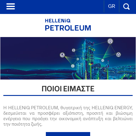
GR
ΠΟΙΟΙ ΕΙΜΑΣΤΕ
Η HELLENiQ PETROLEUM, θυγατρική της HELLENiQ ENERGY,
δεσμεύεται να προσφέρει αξιόπιστη, προσιτή και βιώσιμη
ενέργεια που προάγει την οικονομική ανάπτυξη και βελτιώνει
την ποιότητα ζωής.