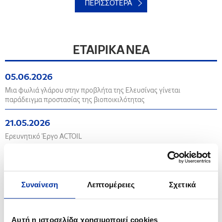
ΠΕΡΙΣΣΟΤΕΡΑ
ΕΤΑΙΡΙΚΑ NEA
05.06.2026
Μια φωλιά γλάρου στην προβλήτα της Ελευσίνας γίνεται
παράδειγμα προστασίας της βιοποικιλότητας
21.05.2026
Ερευνητικό Έργο ACTOIL
02.07.2025
Ανάρτηση - Δημοσιοποίηση προς το κοινό της Στρατηγικής Μελέτης
Περιβαλλοντικών Επιπτώσεων (ΣΜΠΕ) στο πλαίσιο της διαδικασίας
Συναίνεση
Λεπτομέρειες
Σχετικά
έγκρισης Ειδικού Πολεοδομικού Σχεδίου (Ε.Π.Σ.) των Βιομηχανικών
Εγκαταστάσεων Ασπροπύργου (ΒΕΑ)
Αυτή η ιστοσελίδα χρησιμοποιεί cookies