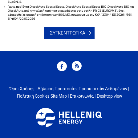
Ευρώ/L15.
Για τα προϊόντα Diesel Auto Special Specs, Diesel Auto Special Specs BΙΟ ,Diesel Auto BΙΟ και
Diesel Auto,από την τελική τιμή που αναγράφεται στην στήλη PRICE (EURO/M3), έχει
αφαιρεθεί η κρατική επιδότηση των 80€/M3, σύμφωνα με την ΚΥΑ 123044 ΕΞ 2026 | ΦΕΚ
B’ 4694/29.07.2026
ΣΥΓΚΕΝΤΡΩΤΙΚΑ
Όροι Χρήσης
|
Δήλωση Προστασίας Προσωπικών Δεδομένων
|
Πολιτική Cookies
Site Map
|
Επικοινωνία
|
Desktop view