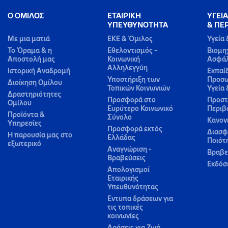
Ο ΟΜΙΛΟΣ
ΕΤΑΙΡΙΚΗ
ΥΓΕΙΑ
ΥΠΕΥΘΥΝΟΤΗΤΑ
& ΠΕ
Με μια ματιά
ΕΚΕ & Όμιλος
Υγεία
Το Όραμα & η
Εθελοντισμός –
Βιομη
Αποστολή μας
Κοινωνική
Ασφάλ
Αλληλεγγύη
Ιστορική Αναδρομή
Εκπαί
Υποστήριξη των
Προσω
Διοίκηση Ομίλου
Τοπικών Κοινωνιών
Υγεία
Δραστηριότητες
Προσφορά στο
Προστ
Ομίλου
Ευρύτερο Κοινωνικό
Περιβ
Προϊόντα &
Σύνολο
Κανον
Yπηρεσίες
Προσφορά εκτός
Διασφ
Η παρουσία μας στο
Ελλάδας
Ποιότ
εξωτερικό
Αναγνώριση -
Βραβε
Βραβεύσεις
Εκδόσ
Απολογισμοί
Εταιρικής
Υπευθυνότητας
Εντυπα δράσεων για
τις τοπικές
κοινωνίες
Δράσεις για Ζωή