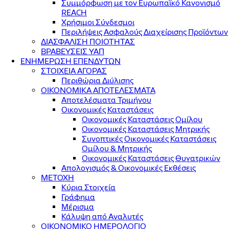
Συμμόρφωση με τον Ευρωπαϊκό Κανονισμό
REACH
Χρήσιμοι Σύνδεσμοι
Περιλήψεις Ασφαλούς Διαχείρισης Προϊόντων
ΔΙΑΣΦΑΛΙΣΗ ΠΟΙΟΤΗΤΑΣ
ΒΡΑΒΕΥΣΕΙΣ ΥΑΠ
ΕΝΗΜΕΡΩΣΗ ΕΠΕΝΔΥΤΩΝ
ΣΤΟΙΧΕΙΑ ΑΓΟΡΑΣ
Περιθώρια Διύλισης
ΟΙΚΟΝΟΜΙΚΑ ΑΠΟΤΕΛΕΣΜΑΤΑ
Αποτελέσματα Τριμήνου
Οικονομικές Καταστάσεις
Οικονομικές Καταστάσεις Ομίλου
Οικονομικές Καταστάσεις Μητρικής
Συνοπτικές Οικονομικές Καταστάσεις
Ομίλου & Μητρικής
Οικονομικές Καταστάσεις Θυγατρικών
Απολογισμός & Οικονομικές Εκθέσεις
ΜΕΤΟΧΗ
Κύρια Στοιχεία
Γράφημα
Μέρισμα
Κάλυψη από Αναλυτές
ΟΙΚΟΝΟΜΙΚΟ ΗΜΕΡΟΛΟΓΙΟ