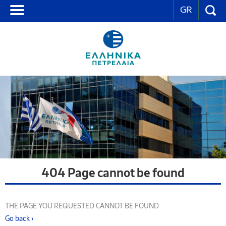
GR
404 Page cannot be found
THE PAGE YOU REQUESTED CANNOT BE FOUND
Go back ›