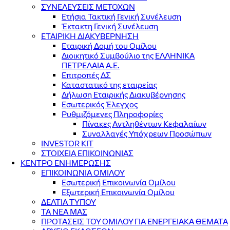
ΣΥΝΕΛΕΥΣΕΙΣ ΜΕΤΟΧΩΝ
Ετήσια Τακτική Γενική Συνέλευση
Έκτακτη Γενική Συνέλευση
ΕΤΑΙΡΙΚΗ ΔΙΑΚΥΒΕΡΝΗΣΗ
Εταιρική Δομή του Ομίλου
Διοικητικό Συμβούλιο της ΕΛΛΗΝΙΚΑ
ΠΕΤΡΕΛΑΙΑ Α.Ε.
Επιτροπές ΔΣ
Καταστατικό της εταιρείας
Δήλωση Εταιρικής Διακυβέρνησης
Εσωτερικός Έλεγχος
Ρυθμιζόμενες Πληροφορίες
Πίνακες Αντληθέντων Κεφαλαίων
Συναλλαγές Υπόχρεων Προσώπων
INVESTOR KIT
ΣΤΟΙΧΕΙΑ ΕΠΙΚΟΙΝΩΝΙΑΣ
ΚΕΝΤΡΟ ΕΝΗΜΕΡΩΣΗΣ
ΕΠΙΚΟΙΝΩΝΙΑ ΟΜΙΛΟΥ
Εσωτερική Επικοινωνία Ομίλου
Εξωτερική Επικοινωνία Ομίλου
ΔΕΛΤΙΑ ΤΥΠΟΥ
ΤΑ ΝΕΑ ΜΑΣ
ΠΡΟΤΑΣΕΙΣ ΤΟΥ ΟΜΙΛΟΥ ΓΙΑ ΕΝΕΡΓΕΙΑΚΑ ΘΕΜΑΤΑ