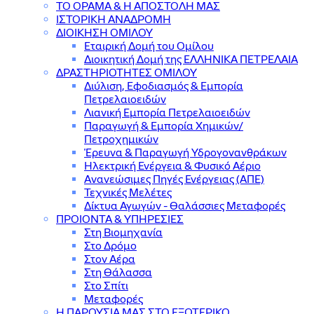
ΤΟ ΟΡΑΜΑ & Η ΑΠΟΣΤΟΛΗ ΜΑΣ
ΙΣΤΟΡΙΚΗ ΑΝΑΔΡΟΜΗ
ΔΙΟΙΚΗΣΗ ΟΜΙΛΟΥ
Εταιρική Δομή του Ομίλου
Διοικητική Δομή της ΕΛΛΗΝΙΚΑ ΠΕΤΡΕΛΑΙΑ
ΔΡΑΣΤΗΡΙΟΤΗΤΕΣ ΟΜΙΛΟΥ
Διύλιση, Εφοδιασμός & Εμπορία
Πετρελαιοειδών
Λιανική Εμπορία Πετρελαιοειδών
Παραγωγή & Εμπορία Χημικών/
Πετροχημικών
Έρευνα & Παραγωγή Υδρογονανθράκων
Ηλεκτρική Ενέργεια & Φυσικό Αέριο
Ανανεώσιμες Πηγές Ενέργειας (ΑΠΕ)
Τεχνικές Μελέτες
Δίκτυα Αγωγών - Θαλάσσιες Μεταφορές
ΠΡΟΙΟΝΤΑ & YΠΗΡΕΣΙΕΣ
Στη Βιομηχανία
Στο Δρόμο
Στον Αέρα
Στη Θάλασσα
Στο Σπίτι
Μεταφορές
Η ΠΑΡΟΥΣΙΑ ΜΑΣ ΣΤΟ ΕΞΩΤΕΡΙΚΟ