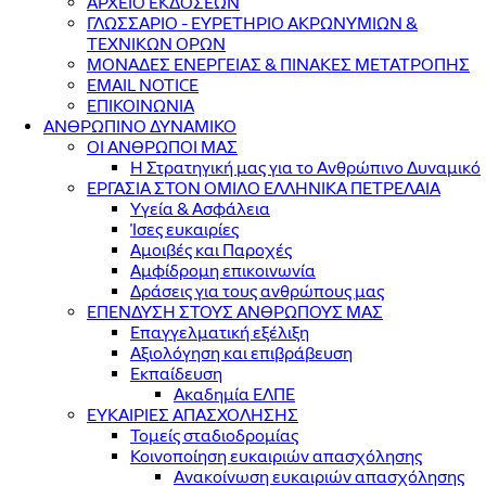
ΑΡΧΕΙΟ ΕΚΔΟΣΕΩΝ
ΓΛΩΣΣΑΡΙΟ - ΕΥΡΕΤΗΡΙΟ ΑΚΡΩΝΥΜΙΩΝ &
ΤΕΧΝΙΚΩΝ ΟΡΩΝ
ΜΟΝΑΔΕΣ ΕΝΕΡΓΕΙΑΣ & ΠΙΝΑΚΕΣ ΜΕΤΑΤΡΟΠΗΣ
EMAIL NOTICE
ΕΠΙΚΟΙΝΩΝΙΑ
ΑΝΘΡΩΠΙΝΟ ΔΥΝΑΜΙΚΟ
ΟΙ ΑΝΘΡΩΠΟΙ ΜΑΣ
Η Στρατηγική μας για το Ανθρώπινο Δυναμικό
ΕΡΓΑΣΙΑ ΣΤΟΝ ΟΜΙΛΟ ΕΛΛΗΝΙΚΑ ΠΕΤΡΕΛΑΙΑ
Υγεία & Ασφάλεια
Ίσες ευκαιρίες
Αμοιβές και Παροχές
Αμφίδρομη επικοινωνία
Δράσεις για τους ανθρώπους μας
ΕΠΕΝΔΥΣΗ ΣΤΟΥΣ ΑΝΘΡΩΠΟΥΣ ΜΑΣ
Επαγγελματική εξέλιξη
Αξιολόγηση και επιβράβευση
Εκπαίδευση
Ακαδημία ΕΛΠΕ
ΕΥΚΑΙΡΙΕΣ ΑΠΑΣΧΟΛΗΣΗΣ
Τομείς σταδιοδρομίας
Κοινοποίηση ευκαιριών απασχόλησης
Ανακοίνωση ευκαιριών απασχόλησης