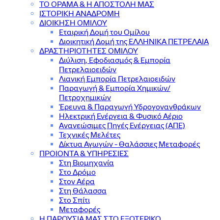
ΤΟ ΟΡΑΜΑ & Η ΑΠΟΣΤΟΛΗ ΜΑΣ
ΙΣΤΟΡΙΚΗ ΑΝΑΔΡΟΜΗ
ΔΙΟΙΚΗΣΗ ΟΜΙΛΟΥ
Εταιρική Δομή του Ομίλου
Διοικητική Δομή της ΕΛΛΗΝΙΚΑ ΠΕΤΡΕΛΑΙΑ
ΔΡΑΣΤΗΡΙΟΤΗΤΕΣ ΟΜΙΛΟΥ
Διύλιση, Εφοδιασμός & Εμπορία
Πετρελαιοειδών
Λιανική Εμπορία Πετρελαιοειδών
Παραγωγή & Εμπορία Χημικών/
Πετροχημικών
Έρευνα & Παραγωγή Υδρογονανθράκων
Ηλεκτρική Ενέργεια & Φυσικό Αέριο
Ανανεώσιμες Πηγές Ενέργειας (ΑΠΕ)
Τεχνικές Μελέτες
Δίκτυα Αγωγών - Θαλάσσιες Μεταφορές
ΠΡΟΙΟΝΤΑ & YΠΗΡΕΣΙΕΣ
Στη Βιομηχανία
Στο Δρόμο
Στον Αέρα
Στη Θάλασσα
Στο Σπίτι
Μεταφορές
Η ΠΑΡΟΥΣΙΑ ΜΑΣ ΣΤΟ ΕΞΩΤΕΡΙΚΟ