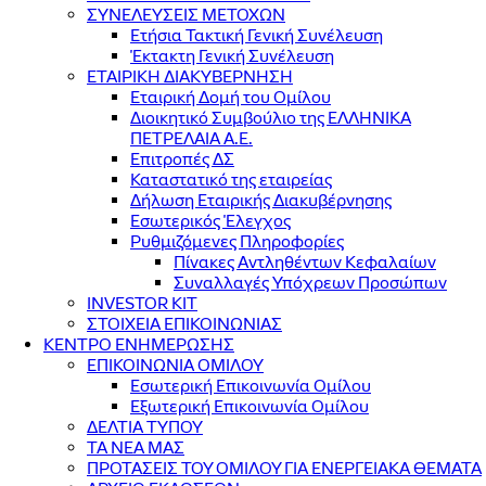
ΣΥΝΕΛΕΥΣΕΙΣ ΜΕΤΟΧΩΝ
Ετήσια Τακτική Γενική Συνέλευση
Έκτακτη Γενική Συνέλευση
ΕΤΑΙΡΙΚΗ ΔΙΑΚΥΒΕΡΝΗΣΗ
Εταιρική Δομή του Ομίλου
Διοικητικό Συμβούλιο της ΕΛΛΗΝΙΚΑ
ΠΕΤΡΕΛΑΙΑ Α.Ε.
Επιτροπές ΔΣ
Καταστατικό της εταιρείας
Δήλωση Εταιρικής Διακυβέρνησης
Εσωτερικός Έλεγχος
Ρυθμιζόμενες Πληροφορίες
Πίνακες Αντληθέντων Κεφαλαίων
Συναλλαγές Υπόχρεων Προσώπων
INVESTOR KIT
ΣΤΟΙΧΕΙΑ ΕΠΙΚΟΙΝΩΝΙΑΣ
ΚΕΝΤΡΟ ΕΝΗΜΕΡΩΣΗΣ
ΕΠΙΚΟΙΝΩΝΙΑ ΟΜΙΛΟΥ
Εσωτερική Επικοινωνία Ομίλου
Εξωτερική Επικοινωνία Ομίλου
ΔΕΛΤΙΑ ΤΥΠΟΥ
ΤΑ ΝΕΑ ΜΑΣ
ΠΡΟΤΑΣΕΙΣ ΤΟΥ ΟΜΙΛΟΥ ΓΙΑ ΕΝΕΡΓΕΙΑΚΑ ΘΕΜΑΤΑ