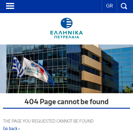
GR
404 Page cannot be found
THE PAGE YOU REQUESTED CANNOT BE FOUND
Go back ›