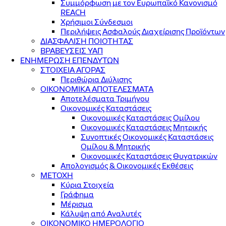
Συμμόρφωση με τον Ευρωπαϊκό Κανονισμό
REACH
Χρήσιμοι Σύνδεσμοι
Περιλήψεις Ασφαλούς Διαχείρισης Προϊόντων
ΔΙΑΣΦΑΛΙΣΗ ΠΟΙΟΤΗΤΑΣ
ΒΡΑΒΕΥΣΕΙΣ ΥΑΠ
ΕΝΗΜΕΡΩΣΗ ΕΠΕΝΔΥΤΩΝ
ΣΤΟΙΧΕΙΑ ΑΓΟΡΑΣ
Περιθώρια Διύλισης
ΟΙΚΟΝΟΜΙΚΑ ΑΠΟΤΕΛΕΣΜΑΤΑ
Αποτελέσματα Τριμήνου
Οικονομικές Καταστάσεις
Οικονομικές Καταστάσεις Ομίλου
Οικονομικές Καταστάσεις Μητρικής
Συνοπτικές Οικονομικές Καταστάσεις
Ομίλου & Μητρικής
Οικονομικές Καταστάσεις Θυγατρικών
Απολογισμός & Οικονομικές Εκθέσεις
ΜΕΤΟΧΗ
Κύρια Στοιχεία
Γράφημα
Μέρισμα
Κάλυψη από Αναλυτές
ΟΙΚΟΝΟΜΙΚΟ ΗΜΕΡΟΛΟΓΙΟ