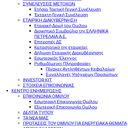
ΣΥΝΕΛΕΥΣΕΙΣ ΜΕΤΟΧΩΝ
Ετήσια Τακτική Γενική Συνέλευση
Έκτακτη Γενική Συνέλευση
ΕΤΑΙΡΙΚΗ ΔΙΑΚΥΒΕΡΝΗΣΗ
Εταιρική Δομή του Ομίλου
Διοικητικό Συμβούλιο της ΕΛΛΗΝΙΚΑ
ΠΕΤΡΕΛΑΙΑ Α.Ε.
Επιτροπές ΔΣ
Καταστατικό της εταιρείας
Δήλωση Εταιρικής Διακυβέρνησης
Εσωτερικός Έλεγχος
Ρυθμιζόμενες Πληροφορίες
Πίνακες Αντληθέντων Κεφαλαίων
Συναλλαγές Υπόχρεων Προσώπων
INVESTOR KIT
ΣΤΟΙΧΕΙΑ ΕΠΙΚΟΙΝΩΝΙΑΣ
ΚΕΝΤΡΟ ΕΝΗΜΕΡΩΣΗΣ
ΕΠΙΚΟΙΝΩΝΙΑ ΟΜΙΛΟΥ
Εσωτερική Επικοινωνία Ομίλου
Εξωτερική Επικοινωνία Ομίλου
ΔΕΛΤΙΑ ΤΥΠΟΥ
ΤΑ ΝΕΑ ΜΑΣ
ΠΡΟΤΑΣΕΙΣ ΤΟΥ ΟΜΙΛΟΥ ΓΙΑ ΕΝΕΡΓΕΙΑΚΑ ΘΕΜΑΤΑ