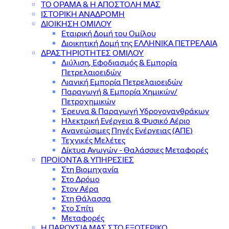
ΤΟ ΟΡΑΜΑ & Η ΑΠΟΣΤΟΛΗ ΜΑΣ
ΙΣΤΟΡΙΚΗ ΑΝΑΔΡΟΜΗ
ΔΙΟΙΚΗΣΗ ΟΜΙΛΟΥ
Εταιρική Δομή του Ομίλου
Διοικητική Δομή της ΕΛΛΗΝΙΚΑ ΠΕΤΡΕΛΑΙΑ
ΔΡΑΣΤΗΡΙΟΤΗΤΕΣ ΟΜΙΛΟΥ
Διύλιση, Εφοδιασμός & Εμπορία
Πετρελαιοειδών
Λιανική Εμπορία Πετρελαιοειδών
Παραγωγή & Εμπορία Χημικών/
Πετροχημικών
Έρευνα & Παραγωγή Υδρογονανθράκων
Ηλεκτρική Ενέργεια & Φυσικό Αέριο
Ανανεώσιμες Πηγές Ενέργειας (ΑΠΕ)
Τεχνικές Μελέτες
Δίκτυα Αγωγών - Θαλάσσιες Μεταφορές
ΠΡΟΙΟΝΤΑ & YΠΗΡΕΣΙΕΣ
Στη Βιομηχανία
Στο Δρόμο
Στον Αέρα
Στη Θάλασσα
Στο Σπίτι
Μεταφορές
Η ΠΑΡΟΥΣΙΑ ΜΑΣ ΣΤΟ ΕΞΩΤΕΡΙΚΟ