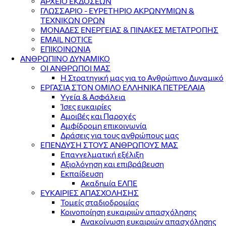
ΑΡΧΕΙΟ ΕΚΔΟΣΕΩΝ
ΓΛΩΣΣΑΡΙΟ - ΕΥΡΕΤΗΡΙΟ ΑΚΡΩΝΥΜΙΩΝ &
ΤΕΧΝΙΚΩΝ ΟΡΩΝ
ΜΟΝΑΔΕΣ ΕΝΕΡΓΕΙΑΣ & ΠΙΝΑΚΕΣ ΜΕΤΑΤΡΟΠΗΣ
EMAIL NOTICE
ΕΠΙΚΟΙΝΩΝΙΑ
ΑΝΘΡΩΠΙΝΟ ΔΥΝΑΜΙΚΟ
ΟΙ ΑΝΘΡΩΠΟΙ ΜΑΣ
Η Στρατηγική μας για το Ανθρώπινο Δυναμικό
ΕΡΓΑΣΙΑ ΣΤΟΝ ΟΜΙΛΟ ΕΛΛΗΝΙΚΑ ΠΕΤΡΕΛΑΙΑ
Υγεία & Ασφάλεια
Ίσες ευκαιρίες
Αμοιβές και Παροχές
Αμφίδρομη επικοινωνία
Δράσεις για τους ανθρώπους μας
ΕΠΕΝΔΥΣΗ ΣΤΟΥΣ ΑΝΘΡΩΠΟΥΣ ΜΑΣ
Επαγγελματική εξέλιξη
Αξιολόγηση και επιβράβευση
Εκπαίδευση
Ακαδημία ΕΛΠΕ
ΕΥΚΑΙΡΙΕΣ ΑΠΑΣΧΟΛΗΣΗΣ
Τομείς σταδιοδρομίας
Κοινοποίηση ευκαιριών απασχόλησης
Ανακοίνωση ευκαιριών απασχόλησης