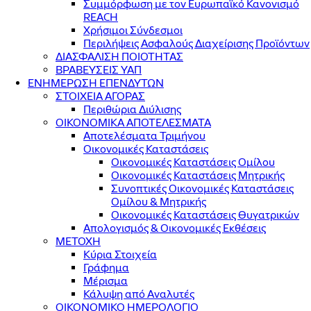
Συμμόρφωση με τον Ευρωπαϊκό Κανονισμό
REACH
Χρήσιμοι Σύνδεσμοι
Περιλήψεις Ασφαλούς Διαχείρισης Προϊόντων
ΔΙΑΣΦΑΛΙΣΗ ΠΟΙΟΤΗΤΑΣ
ΒΡΑΒΕΥΣΕΙΣ ΥΑΠ
ΕΝΗΜΕΡΩΣΗ ΕΠΕΝΔΥΤΩΝ
ΣΤΟΙΧΕΙΑ ΑΓΟΡΑΣ
Περιθώρια Διύλισης
ΟΙΚΟΝΟΜΙΚΑ ΑΠΟΤΕΛΕΣΜΑΤΑ
Αποτελέσματα Τριμήνου
Οικονομικές Καταστάσεις
Οικονομικές Καταστάσεις Ομίλου
Οικονομικές Καταστάσεις Μητρικής
Συνοπτικές Οικονομικές Καταστάσεις
Ομίλου & Μητρικής
Οικονομικές Καταστάσεις Θυγατρικών
Απολογισμός & Οικονομικές Εκθέσεις
ΜΕΤΟΧΗ
Κύρια Στοιχεία
Γράφημα
Μέρισμα
Κάλυψη από Αναλυτές
ΟΙΚΟΝΟΜΙΚΟ ΗΜΕΡΟΛΟΓΙΟ