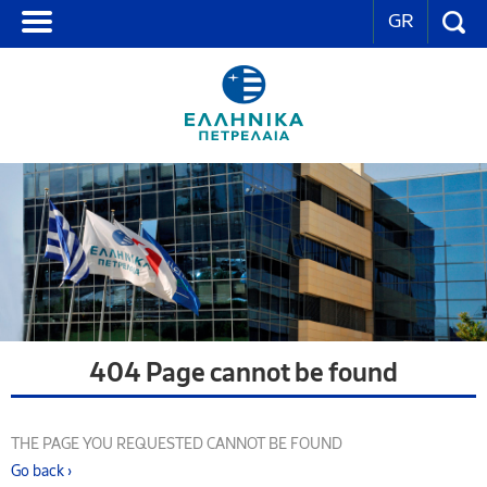
GR
404 Page cannot be found
THE PAGE YOU REQUESTED CANNOT BE FOUND
Go back ›