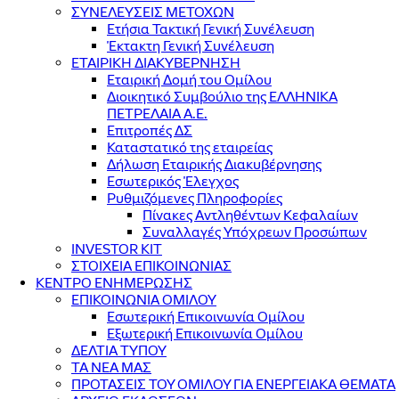
ΣΥΝΕΛΕΥΣΕΙΣ ΜΕΤΟΧΩΝ
Ετήσια Τακτική Γενική Συνέλευση
Έκτακτη Γενική Συνέλευση
ΕΤΑΙΡΙΚΗ ΔΙΑΚΥΒΕΡΝΗΣΗ
Εταιρική Δομή του Ομίλου
Διοικητικό Συμβούλιο της ΕΛΛΗΝΙΚΑ
ΠΕΤΡΕΛΑΙΑ Α.Ε.
Επιτροπές ΔΣ
Καταστατικό της εταιρείας
Δήλωση Εταιρικής Διακυβέρνησης
Εσωτερικός Έλεγχος
Ρυθμιζόμενες Πληροφορίες
Πίνακες Αντληθέντων Κεφαλαίων
Συναλλαγές Υπόχρεων Προσώπων
INVESTOR KIT
ΣΤΟΙΧΕΙΑ ΕΠΙΚΟΙΝΩΝΙΑΣ
ΚΕΝΤΡΟ ΕΝΗΜΕΡΩΣΗΣ
ΕΠΙΚΟΙΝΩΝΙΑ ΟΜΙΛΟΥ
Εσωτερική Επικοινωνία Ομίλου
Εξωτερική Επικοινωνία Ομίλου
ΔΕΛΤΙΑ ΤΥΠΟΥ
ΤΑ ΝΕΑ ΜΑΣ
ΠΡΟΤΑΣΕΙΣ ΤΟΥ ΟΜΙΛΟΥ ΓΙΑ ΕΝΕΡΓΕΙΑΚΑ ΘΕΜΑΤΑ