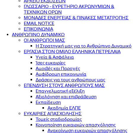
ΑΡΧΕΙΟ ΕΚΔΟΣΕΩΝ
ΓΛΩΣΣΑΡΙΟ - ΕΥΡΕΤΗΡΙΟ ΑΚΡΩΝΥΜΙΩΝ &
ΤΕΧΝΙΚΩΝ ΟΡΩΝ
ΜΟΝΑΔΕΣ ΕΝΕΡΓΕΙΑΣ & ΠΙΝΑΚΕΣ ΜΕΤΑΤΡΟΠΗΣ
EMAIL NOTICE
ΕΠΙΚΟΙΝΩΝΙΑ
ΑΝΘΡΩΠΙΝΟ ΔΥΝΑΜΙΚΟ
ΟΙ ΑΝΘΡΩΠΟΙ ΜΑΣ
Η Στρατηγική μας για το Ανθρώπινο Δυναμικό
ΕΡΓΑΣΙΑ ΣΤΟΝ ΟΜΙΛΟ ΕΛΛΗΝΙΚΑ ΠΕΤΡΕΛΑΙΑ
Υγεία & Ασφάλεια
Ίσες ευκαιρίες
Αμοιβές και Παροχές
Αμφίδρομη επικοινωνία
Δράσεις για τους ανθρώπους μας
ΕΠΕΝΔΥΣΗ ΣΤΟΥΣ ΑΝΘΡΩΠΟΥΣ ΜΑΣ
Επαγγελματική εξέλιξη
Αξιολόγηση και επιβράβευση
Εκπαίδευση
Ακαδημία ΕΛΠΕ
ΕΥΚΑΙΡΙΕΣ ΑΠΑΣΧΟΛΗΣΗΣ
Τομείς σταδιοδρομίας
Κοινοποίηση ευκαιριών απασχόλησης
Ανακοίνωση ευκαιριών απασχόλησης