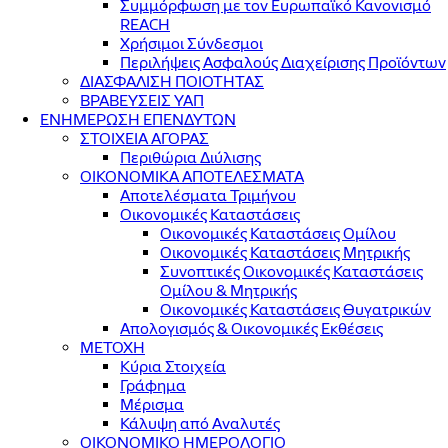
Συμμόρφωση με τον Ευρωπαϊκό Κανονισμό
REACH
Χρήσιμοι Σύνδεσμοι
Περιλήψεις Ασφαλούς Διαχείρισης Προϊόντων
ΔΙΑΣΦΑΛΙΣΗ ΠΟΙΟΤΗΤΑΣ
ΒΡΑΒΕΥΣΕΙΣ ΥΑΠ
ΕΝΗΜΕΡΩΣΗ ΕΠΕΝΔΥΤΩΝ
ΣΤΟΙΧΕΙΑ ΑΓΟΡΑΣ
Περιθώρια Διύλισης
ΟΙΚΟΝΟΜΙΚΑ ΑΠΟΤΕΛΕΣΜΑΤΑ
Αποτελέσματα Τριμήνου
Οικονομικές Καταστάσεις
Οικονομικές Καταστάσεις Ομίλου
Οικονομικές Καταστάσεις Μητρικής
Συνοπτικές Οικονομικές Καταστάσεις
Ομίλου & Μητρικής
Οικονομικές Καταστάσεις Θυγατρικών
Απολογισμός & Οικονομικές Εκθέσεις
ΜΕΤΟΧΗ
Κύρια Στοιχεία
Γράφημα
Μέρισμα
Κάλυψη από Αναλυτές
ΟΙΚΟΝΟΜΙΚΟ ΗΜΕΡΟΛΟΓΙΟ