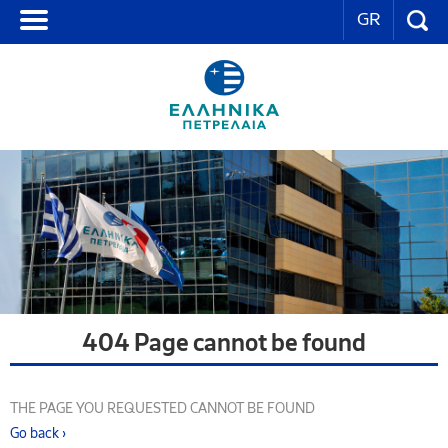
GR
404 Page cannot be found
THE PAGE YOU REQUESTED CANNOT BE FOUND
Go back ›