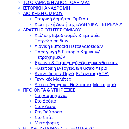
ΤΟ ΟΡΑΜΑ & Η ΑΠΟΣΤΟΛΗ ΜΑΣ
ΙΣΤΟΡΙΚΗ ΑΝΑΔΡΟΜΗ
ΔΙΟΙΚΗΣΗ ΟΜΙΛΟΥ
Εταιρική Δομή του Ομίλου
Διοικητική Δομή της ΕΛΛΗΝΙΚΑ ΠΕΤΡΕΛΑΙΑ
ΔΡΑΣΤΗΡΙΟΤΗΤΕΣ ΟΜΙΛΟΥ
Διύλιση, Εφοδιασμός & Εμπορία
Πετρελαιοειδών
Λιανική Εμπορία Πετρελαιοειδών
Παραγωγή & Εμπορία Χημικών/
Πετροχημικών
Έρευνα & Παραγωγή Υδρογονανθράκων
Ηλεκτρική Ενέργεια & Φυσικό Αέριο
Ανανεώσιμες Πηγές Ενέργειας (ΑΠΕ)
Τεχνικές Μελέτες
Δίκτυα Αγωγών - Θαλάσσιες Μεταφορές
ΠΡΟΙΟΝΤΑ & YΠΗΡΕΣΙΕΣ
Στη Βιομηχανία
Στο Δρόμο
Στον Αέρα
Στη Θάλασσα
Στο Σπίτι
Μεταφορές
Η ΠΑΡΟΥΣΙΑ ΜΑΣ ΣΤΟ ΕΞΩΤΕΡΙΚΟ