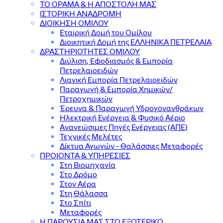
ΤΟ ΟΡΑΜΑ & Η ΑΠΟΣΤΟΛΗ ΜΑΣ
ΙΣΤΟΡΙΚΗ ΑΝΑΔΡΟΜΗ
ΔΙΟΙΚΗΣΗ ΟΜΙΛΟΥ
Εταιρική Δομή του Ομίλου
Διοικητική Δομή της ΕΛΛΗΝΙΚΑ ΠΕΤΡΕΛΑΙΑ
ΔΡΑΣΤΗΡΙΟΤΗΤΕΣ ΟΜΙΛΟΥ
Διύλιση, Εφοδιασμός & Εμπορία
Πετρελαιοειδών
Λιανική Εμπορία Πετρελαιοειδών
Παραγωγή & Εμπορία Χημικών/
Πετροχημικών
Έρευνα & Παραγωγή Υδρογονανθράκων
Ηλεκτρική Ενέργεια & Φυσικό Αέριο
Ανανεώσιμες Πηγές Ενέργειας (ΑΠΕ)
Τεχνικές Μελέτες
Δίκτυα Αγωγών - Θαλάσσιες Μεταφορές
ΠΡΟΙΟΝΤΑ & YΠΗΡΕΣΙΕΣ
Στη Βιομηχανία
Στο Δρόμο
Στον Αέρα
Στη Θάλασσα
Στο Σπίτι
Μεταφορές
Η ΠΑΡΟΥΣΙΑ ΜΑΣ ΣΤΟ ΕΞΩΤΕΡΙΚΟ