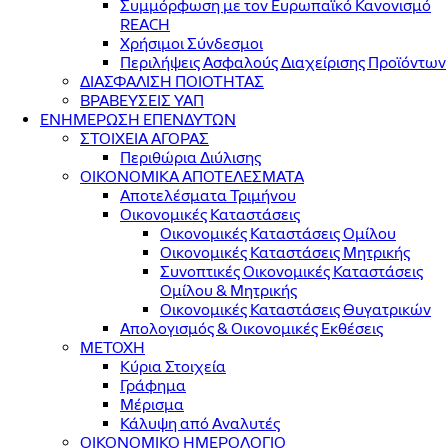
Συμμόρφωση με τον Ευρωπαϊκό Κανονισμό
REACH
Χρήσιμοι Σύνδεσμοι
Περιλήψεις Ασφαλούς Διαχείρισης Προϊόντων
ΔΙΑΣΦΑΛΙΣΗ ΠΟΙΟΤΗΤΑΣ
ΒΡΑΒΕΥΣΕΙΣ ΥΑΠ
ΕΝΗΜΕΡΩΣΗ ΕΠΕΝΔΥΤΩΝ
ΣΤΟΙΧΕΙΑ ΑΓΟΡΑΣ
Περιθώρια Διύλισης
ΟΙΚΟΝΟΜΙΚΑ ΑΠΟΤΕΛΕΣΜΑΤΑ
Αποτελέσματα Τριμήνου
Οικονομικές Καταστάσεις
Οικονομικές Καταστάσεις Ομίλου
Οικονομικές Καταστάσεις Μητρικής
Συνοπτικές Οικονομικές Καταστάσεις
Ομίλου & Μητρικής
Οικονομικές Καταστάσεις Θυγατρικών
Απολογισμός & Οικονομικές Εκθέσεις
ΜΕΤΟΧΗ
Κύρια Στοιχεία
Γράφημα
Μέρισμα
Κάλυψη από Αναλυτές
ΟΙΚΟΝΟΜΙΚΟ ΗΜΕΡΟΛΟΓΙΟ