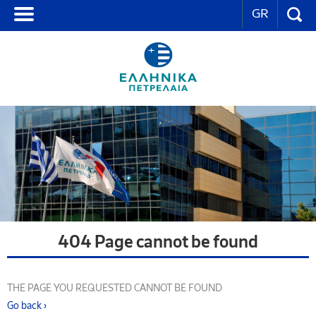
GR
404 Page cannot be found
THE PAGE YOU REQUESTED CANNOT BE FOUND
Go back ›