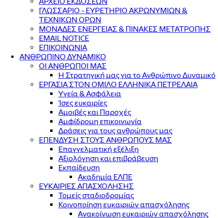
ΑΡΧΕΙΟ ΕΚΔΟΣΕΩΝ
ΓΛΩΣΣΑΡΙΟ - ΕΥΡΕΤΗΡΙΟ ΑΚΡΩΝΥΜΙΩΝ &
ΤΕΧΝΙΚΩΝ ΟΡΩΝ
ΜΟΝΑΔΕΣ ΕΝΕΡΓΕΙΑΣ & ΠΙΝΑΚΕΣ ΜΕΤΑΤΡΟΠΗΣ
EMAIL NOTICE
ΕΠΙΚΟΙΝΩΝΙΑ
ΑΝΘΡΩΠΙΝΟ ΔΥΝΑΜΙΚΟ
ΟΙ ΑΝΘΡΩΠΟΙ ΜΑΣ
Η Στρατηγική μας για το Ανθρώπινο Δυναμικό
ΕΡΓΑΣΙΑ ΣΤΟΝ ΟΜΙΛΟ ΕΛΛΗΝΙΚΑ ΠΕΤΡΕΛΑΙΑ
Υγεία & Ασφάλεια
Ίσες ευκαιρίες
Αμοιβές και Παροχές
Αμφίδρομη επικοινωνία
Δράσεις για τους ανθρώπους μας
ΕΠΕΝΔΥΣΗ ΣΤΟΥΣ ΑΝΘΡΩΠΟΥΣ ΜΑΣ
Επαγγελματική εξέλιξη
Αξιολόγηση και επιβράβευση
Εκπαίδευση
Ακαδημία ΕΛΠΕ
ΕΥΚΑΙΡΙΕΣ ΑΠΑΣΧΟΛΗΣΗΣ
Τομείς σταδιοδρομίας
Κοινοποίηση ευκαιριών απασχόλησης
Ανακοίνωση ευκαιριών απασχόλησης