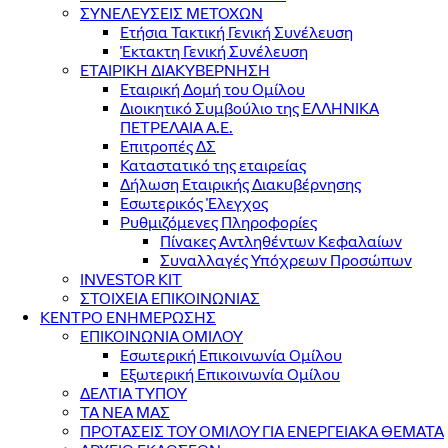
ΣΥΝΕΛΕΥΣΕΙΣ ΜΕΤΟΧΩΝ
Ετήσια Τακτική Γενική Συνέλευση
Έκτακτη Γενική Συνέλευση
ΕΤΑΙΡΙΚΗ ΔΙΑΚΥΒΕΡΝΗΣΗ
Εταιρική Δομή του Ομίλου
Διοικητικό Συμβούλιο της ΕΛΛΗΝΙΚΑ
ΠΕΤΡΕΛΑΙΑ Α.Ε.
Επιτροπές ΔΣ
Καταστατικό της εταιρείας
Δήλωση Εταιρικής Διακυβέρνησης
Εσωτερικός Έλεγχος
Ρυθμιζόμενες Πληροφορίες
Πίνακες Αντληθέντων Κεφαλαίων
Συναλλαγές Υπόχρεων Προσώπων
INVESTOR KIT
ΣΤΟΙΧΕΙΑ ΕΠΙΚΟΙΝΩΝΙΑΣ
ΚΕΝΤΡΟ ΕΝΗΜΕΡΩΣΗΣ
ΕΠΙΚΟΙΝΩΝΙΑ ΟΜΙΛΟΥ
Εσωτερική Επικοινωνία Ομίλου
Εξωτερική Επικοινωνία Ομίλου
ΔΕΛΤΙΑ ΤΥΠΟΥ
ΤΑ ΝΕΑ ΜΑΣ
ΠΡΟΤΑΣΕΙΣ ΤΟΥ ΟΜΙΛΟΥ ΓΙΑ ΕΝΕΡΓΕΙΑΚΑ ΘΕΜΑΤΑ